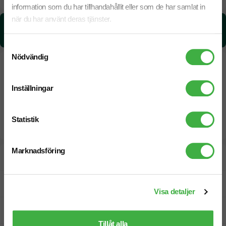
information som du har tillhandahållit eller som de har samlat in
när du har använt deras tjänster.
CO₂e -avtryck:
8.12 kg CO₂e / per styck
Samtyckesval
Nödvändig
Inställningar
Statistik
Marknadsföring
Designskiss inom 1 h
Fri offert
Visa detaljer
Prisgaranti
Tillåt alla