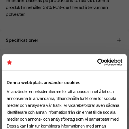
innehållet baseras på produktens totala vikt. Denna
produkt innehåller 39% RCS-certifierad återvunnen
polyester.
Specifikationer
Tryckmetoder
Pristabell
Denna webbplats använder cookies
Vi använder enhetsidentifierare för att anpassa innehållet och
CO₂e -avtryck
annonserna till användarna, tillhandahålla funktioner för sociala
medier och analysera vår trafik. Vi vidarebefordrar även sådana
identifierare och annan information från din enhet till de sociala
medier och annons- och analysföretag som vi samarbetar med.
Beräknad leveranstid:
8 arbetsdagar
18 Augusti
Dessa kan i sin tur kombinera informationen med annan
Snabbare leverans? Kontakta oss.