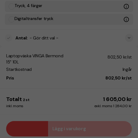
Tryck, 4 färger
Digitaltransfer tryck
Antal
:
- Gör ditt val -
Laptopväska VINGA Bermond
802,50 kr/st
15" 10L
Startkostnad
Ingår
Pris
802,50 kr/st
Totalt
1 605,00 kr
2
st
inkl. moms
exkl. moms 1 284,00 kr
Lägg i varukorg