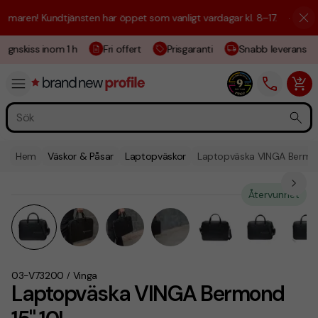
aren! Kundtjänsten har öppet som vanligt vardagar kl. 8–17.
☀️ Vi är h
ignskiss inom 1 h
Fri offert
Prisgaranti
Snabb leverans
Hem
Väskor & Påsar
Laptopväskor
Laptopväska VINGA Bermon
Återvunnet
03-V73200
Vinga
/
Laptopväska VINGA Bermond