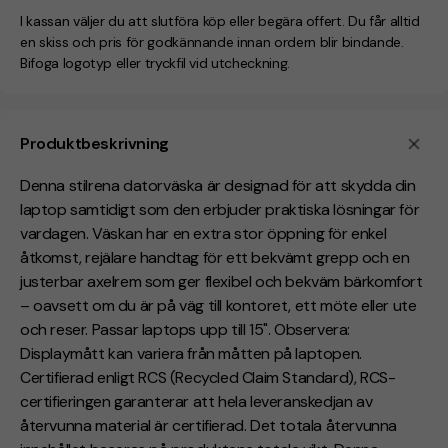
I kassan väljer du att slutföra köp eller begära offert. Du får alltid
en skiss och pris för godkännande innan ordern blir bindande.
Bifoga logotyp eller tryckfil vid utcheckning.
Produktbeskrivning
Denna stilrena datorväska är designad för att skydda din
laptop samtidigt som den erbjuder praktiska lösningar för
vardagen. Väskan har en extra stor öppning för enkel
åtkomst, rejälare handtag för ett bekvämt grepp och en
justerbar axelrem som ger flexibel och bekväm bärkomfort
– oavsett om du är på väg till kontoret, ett möte eller ute
och reser. Passar laptops upp till 15". Observera:
Displaymått kan variera från måtten på laptopen.
Certifierad enligt RCS (Recycled Claim Standard), RCS-
certifieringen garanterar att hela leveranskedjan av
återvunna material är certifierad. Det totala återvunna