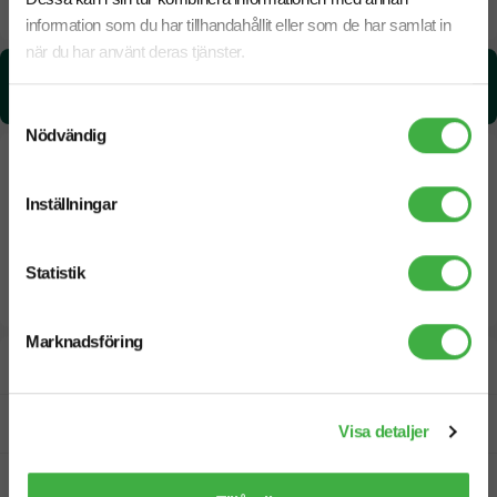
19 Augusti
Snabbare leverans? Kontakta oss.
information som du har tillhandahållit eller som de har samlat in
när du har använt deras tjänster.
CO₂e -avtryck:
2.55 kg CO₂e / per styck
Samtyckesval
Nödvändig
Inställningar
Statistik
Marknadsföring
Designskiss inom 1 h
Fri offert
Visa detaljer
Prisgaranti