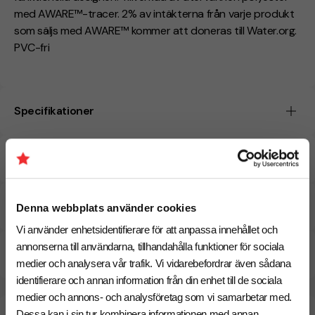
med AWARE™-tracer. 2% av intäkterna från varje produkt
som säljs med AWARE™ kommer att doneras till Water.org.
PVC-fri
Specifikationer
Tryckmetoder
Pristabell
Denna webbplats använder cookies
Vi använder enhetsidentifierare för att anpassa innehållet och
annonserna till användarna, tillhandahålla funktioner för sociala
CO₂e -avtryck
medier och analysera vår trafik. Vi vidarebefordrar även sådana
identifierare och annan information från din enhet till de sociala
medier och annons- och analysföretag som vi samarbetar med.
Beräknad leveranstid:
8 arbetsdagar
Dessa kan i sin tur kombinera informationen med annan