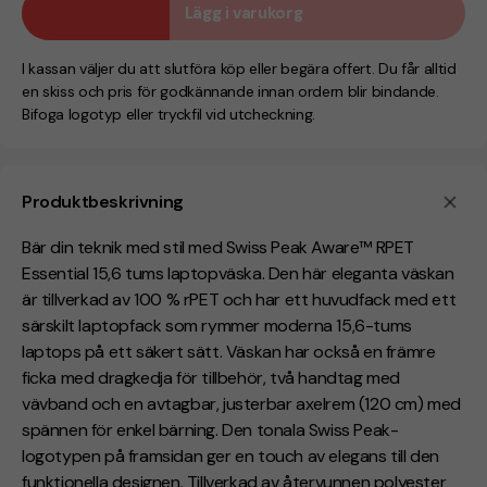
Lägg i varukorg
I kassan väljer du att slutföra köp eller begära offert. Du får alltid
en skiss och pris för godkännande innan ordern blir bindande.
Bifoga logotyp eller tryckfil vid utcheckning.
Produktbeskrivning
Bär din teknik med stil med Swiss Peak Aware™ RPET
Essential 15,6 tums laptopväska. Den här eleganta väskan
är tillverkad av 100 % rPET och har ett huvudfack med ett
särskilt laptopfack som rymmer moderna 15,6-tums
laptops på ett säkert sätt. Väskan har också en främre
ficka med dragkedja för tillbehör, två handtag med
vävband och en avtagbar, justerbar axelrem (120 cm) med
spännen för enkel bärning. Den tonala Swiss Peak-
logotypen på framsidan ger en touch av elegans till den
funktionella designen. Tillverkad av återvunnen polyester