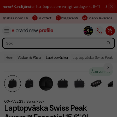
aren! Kundtjänsten har öppet som vanligt vardagar kl. 8–17.
☀️ Vi är h
gnskiss inom 1 h
Fri offert
Prisgaranti
Snabb leverans
Hem
Väskor & Påsar
Laptopväskor
Laptopväska Swiss Peak Aw
Återvunnet
03-P732.23
Swiss Peak
/
Laptopväska Swiss Peak