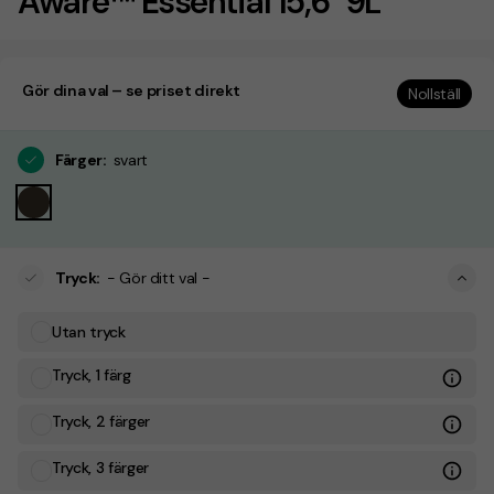
Aware™ Essential 15,6" 9L
Gör dina val – se priset direkt
Nollställ
Färger
:
svart
Tryck
:
- Gör ditt val -
Utan tryck
Tryck, 1 färg
Tryck, 2 färger
Tryck, 3 färger