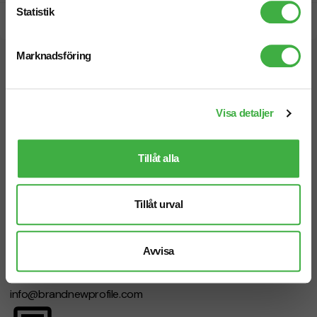
Statistik
Snabb leverans
Marknadsföring
Vi hjälper dig gärna!
Visa detaljer
Tillåt alla
Telefon: 019-760 65 00
Mån-fre 08.30 - 17.00
Tillåt urval
Avvisa
Mejl
info@brandnewprofile.com