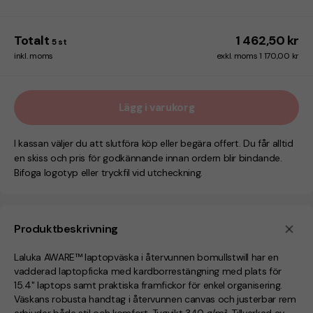
Totalt
1 462,50 kr
5
st
inkl. moms
exkl. moms 1 170,00 kr
Lägg i varukorg
I kassan väljer du att slutföra köp eller begära offert. Du får alltid
en skiss och pris för godkännande innan ordern blir bindande.
Bifoga logotyp eller tryckfil vid utcheckning.
Produktbeskrivning
Laluka AWARE™ laptopväska i återvunnen bomullstwill har en
vadderad laptopficka med kardborrestängning med plats för
15.4" laptops samt praktiska framfickor för enkel organisering.
Väskans robusta handtag i återvunnen canvas och justerbar rem