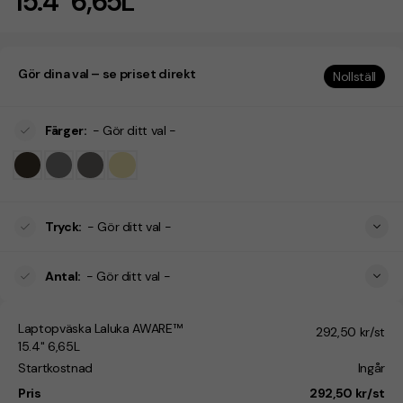
15.4" 6,65L
Gör dina val – se priset direkt
Nollställ
Färger
:
- Gör ditt val -
Tryck
:
- Gör ditt val -
Antal
:
- Gör ditt val -
Laptopväska Laluka AWARE™
292,50 kr/st
15.4" 6,65L
Startkostnad
Ingår
Pris
292,50 kr/st