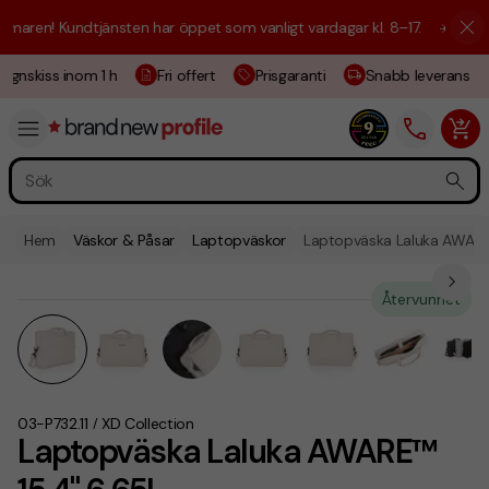
aren! Kundtjänsten har öppet som vanligt vardagar kl. 8–17.
☀️ Vi är h
ignskiss inom 1 h
Fri offert
Prisgaranti
Snabb leverans
Hem
Väskor & Påsar
Laptopväskor
Laptopväska Laluka AWARE
Återvunnet
03-P732.11
XD Collection
/
Laptopväska Laluka AWARE™