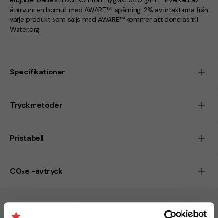
erbjuder både stil och komfort. Tygvikt 340 g/m². Tillverkad av
återvunnen bomull med AWARE™-spårning. 2% av intäkterna från
varje produkt som säljs med AWARE™ kommer att doneras till
Water.org.
Specifikationer
Tryckmetoder
Pristabell
CO₂e -avtryck
Beräknad leveranstid:
8 arbetsdagar
20 Augusti