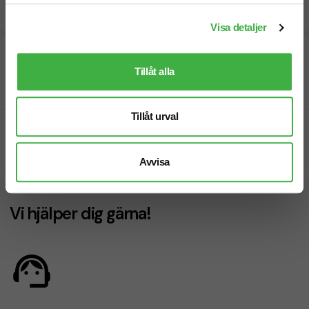
Visa detaljer
Designskiss inom 1 h
Tillåt alla
Fri offert
Tillåt urval
Prisgaranti
Avvisa
Snabb leverans
Vi hjälper dig gärna!