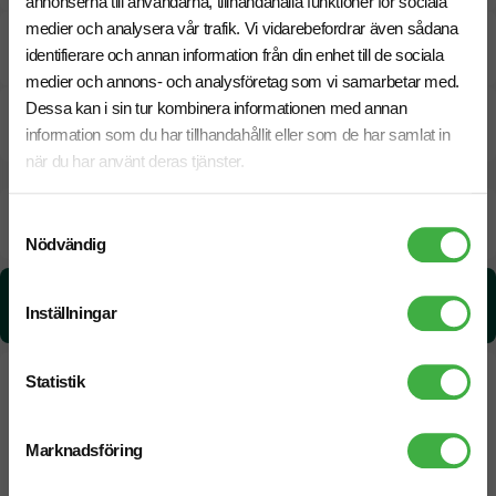
annonserna till användarna, tillhandahålla funktioner för sociala
medier och analysera vår trafik. Vi vidarebefordrar även sådana
Pristabell
identifierare och annan information från din enhet till de sociala
medier och annons- och analysföretag som vi samarbetar med.
Dessa kan i sin tur kombinera informationen med annan
CO₂e -avtryck
information som du har tillhandahållit eller som de har samlat in
när du har använt deras tjänster.
Beräknad leveranstid:
8 arbetsdagar
Samtyckesval
18 Augusti
Snabbare leverans? Kontakta oss.
Nödvändig
CO₂e -avtryck:
Inställningar
2.02 kg CO₂e / per styck
Statistik
Marknadsföring