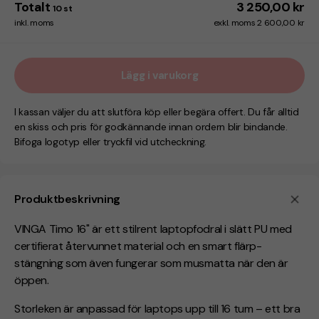
Totalt
3 250,00 kr
10
st
inkl. moms
exkl. moms 2 600,00 kr
Lägg i varukorg
I kassan väljer du att slutföra köp eller begära offert. Du får alltid
en skiss och pris för godkännande innan ordern blir bindande.
Bifoga logotyp eller tryckfil vid utcheckning.
Produktbeskrivning
VINGA Timo 16" är ett stilrent laptopfodral i slätt PU med
certifierat återvunnet material och en smart flärp-
stängning som även fungerar som musmatta när den är
öppen.
Storleken är anpassad för laptops upp till 16 tum – ett bra