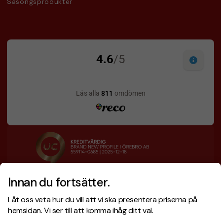
Säsongsprodukter
Innan du fortsätter.
Designskiss inom 1 h
Prisgaranti
Låt oss veta hur du vill att vi ska presentera priserna på
Fri offert
Snabb leverans
hemsidan. Vi ser till att komma ihåg ditt val.