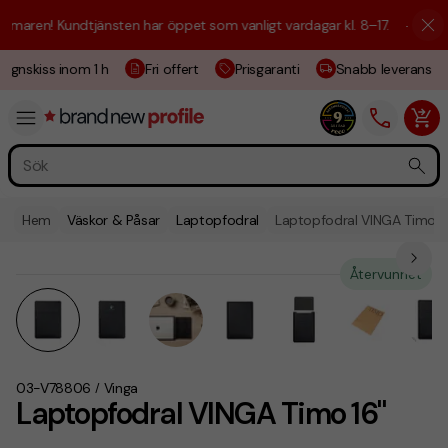
aren! Kundtjänsten har öppet som vanligt vardagar kl. 8–17.
☀️ Vi är h
ignskiss inom 1 h
Fri offert
Prisgaranti
Snabb leverans
Hem
Väskor & Påsar
Laptopfodral
Laptopfodral VINGA Timo 1
Återvunnet
03-V78806
Vinga
/
Laptopfodral VINGA Timo 16"