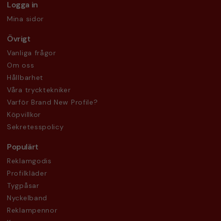
Logga in
Mina sidor
Övrigt
Vanliga frågor
Om oss
Hållbarhet
Våra trycktekniker
Varför Brand New Profile?
Köpvillkor
Sekretesspolicy
Populärt
Reklamgodis
Profilkläder
Tygpåsar
Nyckelband
Reklampennor