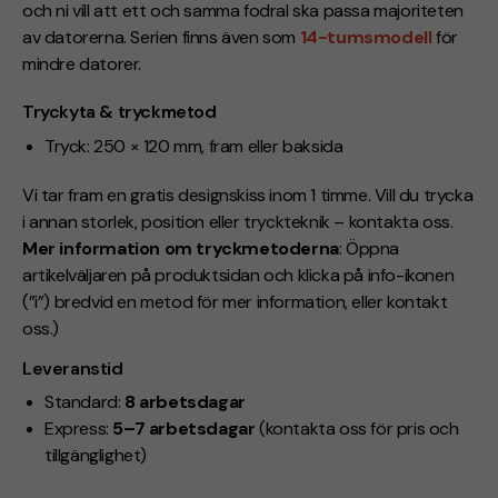
och ni vill att ett och samma fodral ska passa majoriteten
av datorerna. Serien finns även som
14-tumsmodell
för
mindre datorer.
Tryckyta & tryckmetod
Tryck: 250 × 120 mm, fram eller baksida
Vi tar fram en gratis designskiss inom 1 timme. Vill du trycka
i annan storlek, position eller tryckteknik – kontakta oss.
Mer information om tryckmetoderna
: Öppna
artikelväljaren på produktsidan och klicka på info-ikonen
(”i”) bredvid en metod för mer information, eller kontakt
oss.)
Leveranstid
Standard:
8 arbetsdagar
Express:
5–7 arbetsdagar
(kontakta oss för pris och
tillgänglighet)