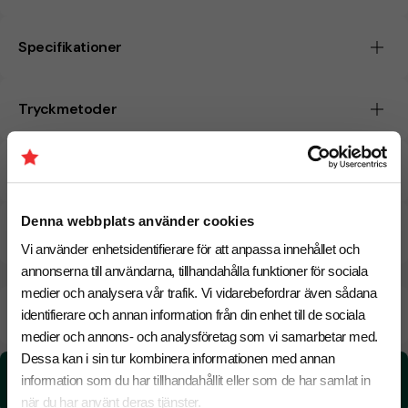
Specifikationer
Tryckmetoder
Pristabell
Denna webbplats använder cookies
CO₂e -avtryck
Vi använder enhetsidentifierare för att anpassa innehållet och
annonserna till användarna, tillhandahålla funktioner för sociala
medier och analysera vår trafik. Vi vidarebefordrar även sådana
Beräknad leveranstid:
8 arbetsdagar
18 Augusti
identifierare och annan information från din enhet till de sociala
Snabbare leverans? Kontakta oss.
medier och annons- och analysföretag som vi samarbetar med.
Dessa kan i sin tur kombinera informationen med annan
CO₂e -avtryck:
information som du har tillhandahållit eller som de har samlat in
2.51 kg CO₂e / per styck
när du har använt deras tjänster.