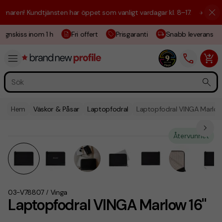
aren! Kundtjänsten har öppet som vanligt vardagar kl. 8–17.
☀️ Vi är h
ignskiss inom 1 h
Fri offert
Prisgaranti
Snabb leverans
Hem
Väskor & Påsar
Laptopfodral
Laptopfodral VINGA Marlow
Återvunnet
03-V78807
Vinga
/
Laptopfodral VINGA Marlow 16"