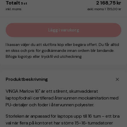
Totalt
2 168,75 kr
5
st
inkl. moms
exkl. moms 1 735,00 kr
Lägg i varukorg
I kassan väljer du att slutföra köp eller begära offert. Du får alltid
en skiss och pris för godkännande innan ordern blir bindande.
Bifoga logotyp eller tryckfil vid utcheckning.
Produktbeskrivning
VINGA Marlow 16" är ett stilrent, skumvadderat
laptopfodral i certifierad återvunnen mockaimitation med
PU-detaljer och foder i återvunnen polyester.
Storleken är anpassad för laptops upp till 16 tum – ett bra
val när flera på kontoret har större 15–16-tumsdatorer