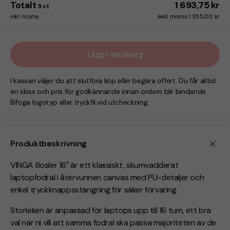
Totalt
1 693,75 kr
5
st
inkl. moms
exkl. moms 1 355,00 kr
Lägg i varukorg
I kassan väljer du att slutföra köp eller begära offert. Du får alltid
en skiss och pris för godkännande innan ordern blir bindande.
Bifoga logotyp eller tryckfil vid utcheckning.
Produktbeskrivning
VINGA Bosler 16" är ett klassiskt, skumvadderat
laptopfodral i återvunnen canvas med PU-detaljer och
enkel tryckknappsstängning för säker förvaring.
Storleken är anpassad för laptops upp till 16 tum, ett bra
val när ni vill att samma fodral ska passa majoriteten av de