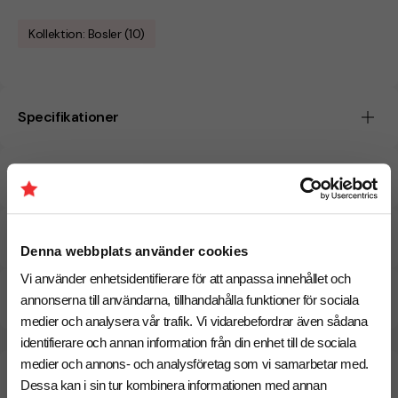
Kollektion: Bosler (10)
Specifikationer
Tryckmetoder
Pristabell
Denna webbplats använder cookies
Vi använder enhetsidentifierare för att anpassa innehållet och
CO₂e -avtryck
annonserna till användarna, tillhandahålla funktioner för sociala
medier och analysera vår trafik. Vi vidarebefordrar även sådana
identifierare och annan information från din enhet till de sociala
medier och annons- och analysföretag som vi samarbetar med.
Beräknad leveranstid:
8 arbetsdagar
19 Augusti
Dessa kan i sin tur kombinera informationen med annan
Snabbare leverans? Kontakta oss.