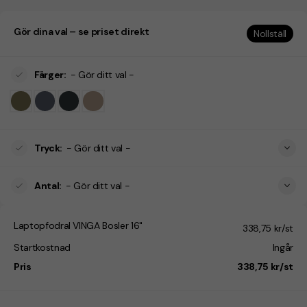
Gör dina val – se priset direkt
Nollställ
Färger
:
- Gör ditt val -
Tryck
:
- Gör ditt val -
Antal
:
- Gör ditt val -
Laptopfodral VINGA Bosler 16"
338,75 kr/st
Startkostnad
Ingår
Pris
338,75 kr/st