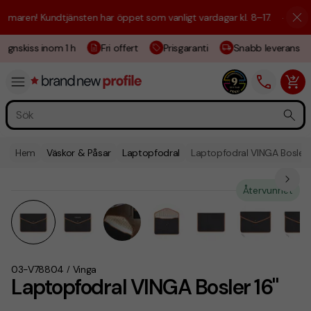
maren! Kundtjänsten har öppet som vanligt vardagar kl. 8–17.
☀️ Vi är 
ignskiss inom 1 h
Fri offert
Prisgaranti
Snabb leverans
Hem
Väskor & Påsar
Laptopfodral
Laptopfodral VINGA Bosler 
Återvunnet
03-V78804
Vinga
/
Laptopfodral VINGA Bosler 16"