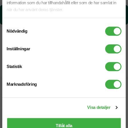
information som du har tillhandahållit eller som de har samlat in
när du har använt deras tjänster.
CO₂e -avtryck:
2.05 kg CO₂e / per styck
Samtyckesval
Nödvändig
Inställningar
Statistik
Marknadsföring
Designskiss inom 1 h
Fri offert
Visa detaljer
Prisgaranti
Tillåt alla