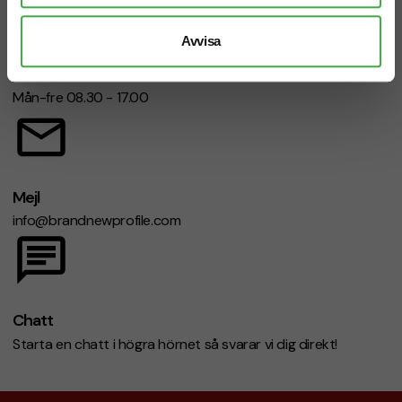
Avvisa
Telefon: 019-760 65 00
Mån-fre 08.30 - 17.00
Mejl
info@brandnewprofile.com
Chatt
Starta en chatt i högra hörnet så svarar vi dig direkt!