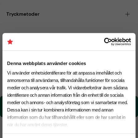
Tryckmetoder
Pristabell
CO₂e -avtryck
Denna webbplats använder cookies
Vi använder enhetsidentifierare för att anpassa innehållet och
annonserna till användarna, tillhandahålla funktioner för sociala
Beräknad leveranstid:
6 arbetsdagar
17 Augusti
Snabbare leverans? Kontakta oss.
medier och analysera vår trafik. Vi vidarebefordrar även sådana
identifierare och annan information från din enhet till de sociala
medier och annons- och analysföretag som vi samarbetar med.
CO₂e -avtryck:
1,15984754597152 kg CO₂e / per styck
Dessa kan i sin tur kombinera informationen med annan
information som du har tillhandahållit eller som de har samlat in
när du har använt deras tjänster.