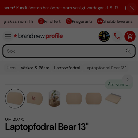
aren! Kundtjänsten har öppet som vanligt vardagar kl. 8–17.
☀️ Vi är h
ignskiss inom 1 h
Fri offert
Prisgaranti
Snabb leverans
Hem
Väskor & Påsar
Laptopfodral
Laptopfodral Bear 13"
Återvunnet
01-120775
Laptopfodral Bear 13"