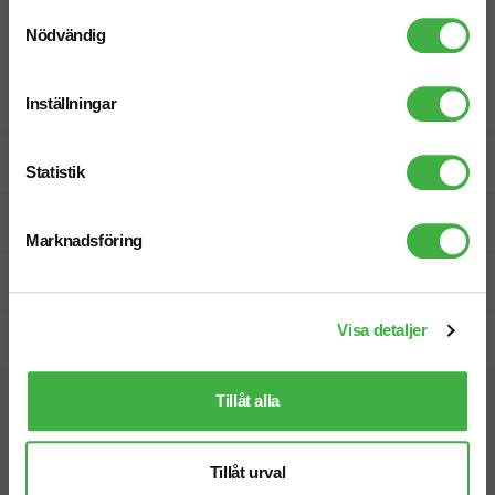
Samtyckesval
Nödvändig
Inställningar
Designskiss inom 1 h
Statistik
Fri offert
Marknadsföring
Prisgaranti
Visa detaljer
Snabb leverans
Tillåt alla
Vi hjälper dig gärna!
Tillåt urval