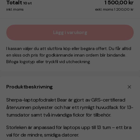
Totalt
1 500,00 kr
10
st
inkl. moms
exkl. moms 1 200,00 kr
Lägg i varukorg
I kassan väljer du att slutföra köp eller begära offert. Du får alltid
en skiss och pris för godkännande innan ordern blir bindande.
Bifoga logotyp eller tryckfil vid utcheckning.
Produktbeskrivning
Sherpa-laptopfodralet Bear är gjort av GRS-certifierad
återvunnen polyester och har ett rymligt huvudfack för 13-
tumsdator samt två invändiga fickor för tillbehör.
Storleken är anpassad för laptops upp till 13 tum – ett bra
val för de mindre, smidiga datorer.