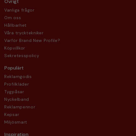
Övrigt
Vanliga frågor
Om oss
Hållbarhet
Våra trycktekniker
Varför Brand New Profile?
Köpvillkor
Sekretesspolicy
Populärt
Reklamgodis
Profilkläder
Tygpåsar
Nyckelband
Reklampennor
Kepsar
Miljösmart
Inspiration