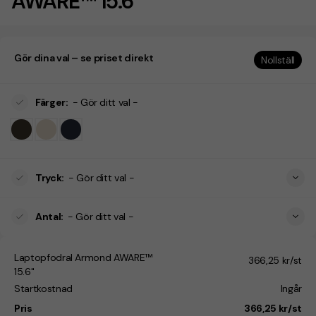
AWARE™ 15.6"
Gör dina val – se priset direkt
Nollställ
Färger
:
- Gör ditt val -
Tryck
:
- Gör ditt val -
Antal
:
- Gör ditt val -
Laptopfodral Armond AWARE™
366,25 kr/st
15.6"
Startkostnad
Ingår
Pris
366,25 kr/st