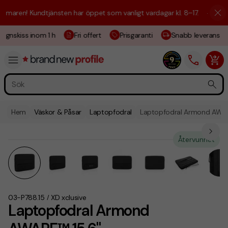
aren! Kundtjänsten har öppet som vanligt vardagar kl. 8–17.
☀️ Vi är h
ignskiss inom 1 h
Fri offert
Prisgaranti
Snabb leverans
Hem
Väskor & Påsar
Laptopfodral
Laptopfodral Armond AWAR
Återvunnet
03-P788.15
XD xclusive
/
Laptopfodral Armond