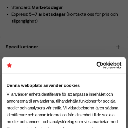
Standard:
8 arbetsdagar
Express:
5–7 arbetsdagar
(kontakta oss för pris och
tillgänglighet)
Specifikationer
Tryckmetoder
Pristabell
Denna webbplats använder cookies
Vi använder enhetsidentifierare för att anpassa innehållet och
annonserna till användarna, tillhandahålla funktioner för sociala
CO₂e -avtryck
medier och analysera vår trafik. Vi vidarebefordrar även sådana
identifierare och annan information från din enhet till de sociala
medier och annons- och analysföretag som vi samarbetar med.