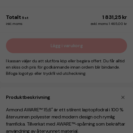
Totalt
1 831,25 kr
5
st
inkl. moms
exkl. moms 1 465,00 kr
Lägg i varukorg
I kassan väljer du att slutföra köp eller begära offert. Du får alltid
en skiss och pris för godkännande innan ordern blir bindande.
Bifoga logotyp eller tryckfil vid utcheckning.
Produktbeskrivning
Armond AWARE™ 15,6" är ett stilrent laptopfodral i 100 %
återvunnen polyester med modern design och rymlig
framficka. Tillverkat med AWARE™-spårning som bekräftar
användning av återvunnet material.