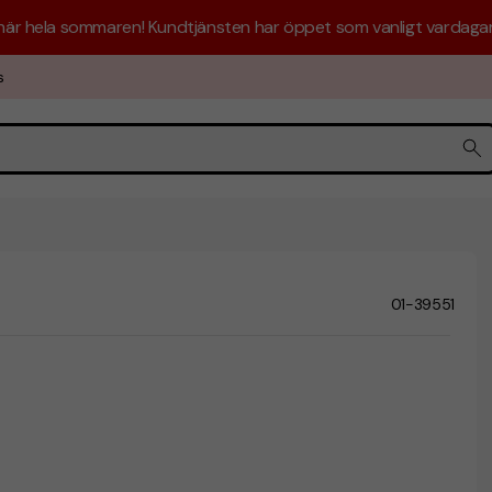
 här hela sommaren! Kundtjänsten har öppet som vanligt vardagar 
s
01-39551