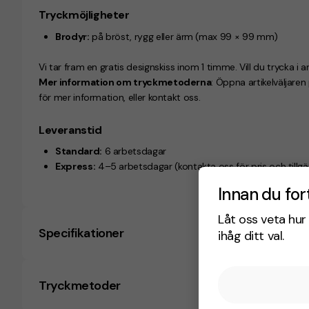
Tryckmöjligheter
Brodyr:
på bröst, rygg eller ärm (max 99 × 99 mm)
Vi tar fram en gratis designskiss inom 1 timme. Vill du trycka i a
Mer information om tryckmetoderna
: Öppna artikelväljare
för mer information, eller kontakt oss.
Leveranstid
Standard:
6 arbetsdagar
Express:
4–5 arbetsdagar
(kontakta oss för pris och tillg
Innan du for
Låt oss veta hur 
Specifikationer
ihåg ditt val.
Tryckmetoder