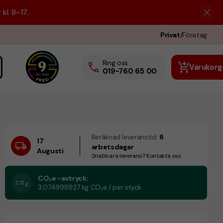
kl. 8–17.
Privat
/
Företag
Ring oss
Varukorg
019-760 65 00
Beräknad leveranstid:
6
17
arbetsdagar
Augusti
Snabbare leverans? Kontakta oss.
CO₂e -avtryck:
3,074998927 kg CO₂e / per styck