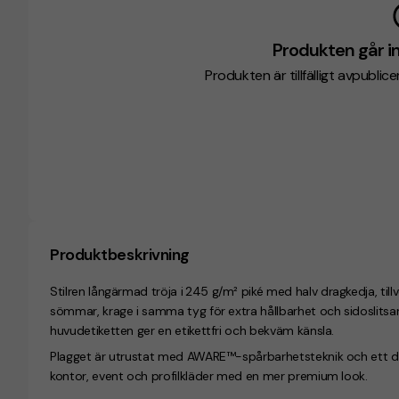
Produkten går in
Produkten är tillfälligt avpublic
Produktbeskrivning
Stilren långärmad tröja i
245 g/m² piké med halv dragkedja, tillv
sömmar, krage i samma tyg för extra hållbarhet och sidoslitsar
huvudetiketten ger en etikettfri och bekväm känsla.
Plagget är utrustat med AWARE™-spårbarhetsteknik och ett digi
kontor, event och profilkläder med en mer premium look.