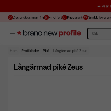
☀️ Vi är
Designskiss inom 1 h
Fri offert
Prisgaranti
Snabb leveran
Hem
Profilkläder
Piké
Långärmad piké Zeus
Långärmad piké Zeus