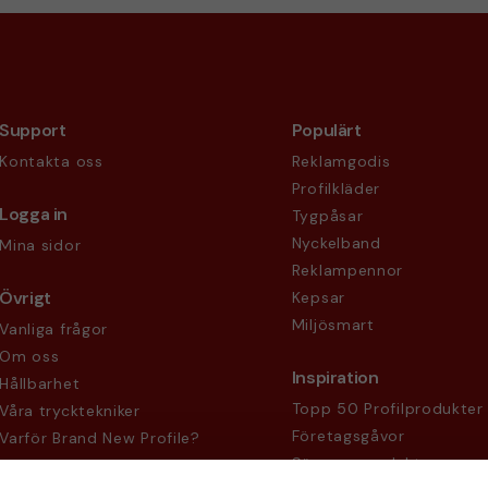
Support
Populärt
Kontakta oss
Reklamgodis
Profilkläder
Logga in
Tygpåsar
Nyckelband
Mina sidor
Reklampennor
Övrigt
Kepsar
Miljösmart
Vanliga frågor
Om oss
Inspiration
Hållbarhet
Topp 50 Profilprodukter
Våra trycktekniker
Företagsgåvor
Varför Brand New Profile?
Säsongsprodukter
Köpvillkor