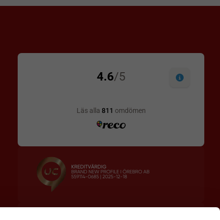
Designskiss inom 1 h
Prisgaranti