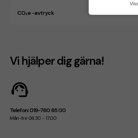
Visa
CO₂e -avtryck
Vi hjälper dig gärna!
Telefon: 019-760 65 00
Mån-fre 08.30 - 17.00