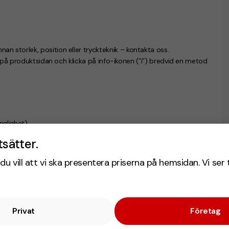
nnan storlek, position eller tryckteknik – kontakta oss.
n på produktsidan och klicka på info-ikonen (”i”) bredvid en metod
änglighet)
tsätter.
du vill att vi ska presentera priserna på hemsidan. Vi ser 
Privat
Företag