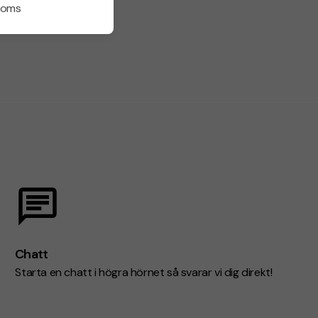
 moms
Chatt
Starta en chatt i högra hörnet så svarar vi dig direkt!