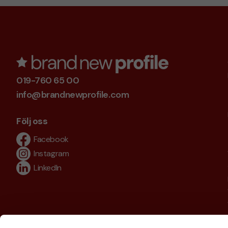
019-760 65 00
info@brandnewprofile.com
Följ oss
Facebook
Instagram
LinkedIn