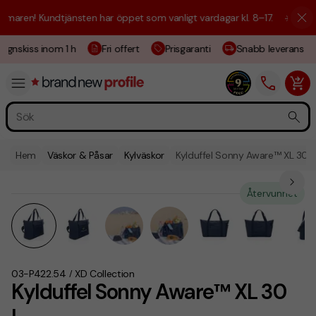
ren! Kundtjänsten har öppet som vanligt vardagar kl. 8–17.
☀️ Vi är hä
gnskiss inom 1 h
Fri offert
Prisgaranti
Snabb leverans
Hem
Väskor & Påsar
Kylväskor
Kylduffel Sonny Aware™ XL 30 L
Återvunnet
03-P422.54
XD Collection
/
Kylduffel Sonny Aware™ XL 30