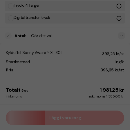
Tryck, 4 färger
Digitaltransfer tryck
Antal
:
- Gör ditt val -
Kylduffel Sonny Aware™ XL 30 L
396,25 kr/st
Startkostnad
Ingår
Pris
396,25 kr/st
Totalt
1 981,25 kr
5
st
inkl. moms
exkl. moms 1 585,00 kr
Lägg i varukorg