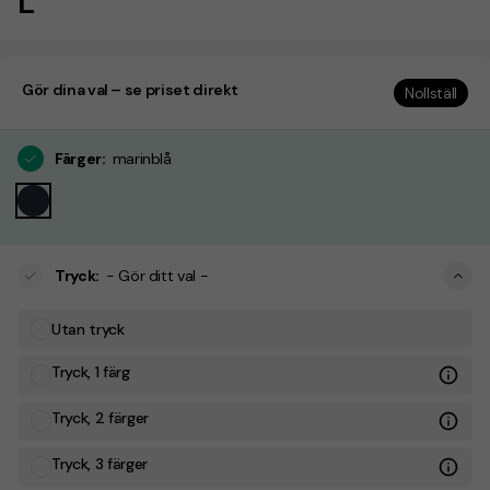
L
Gör dina val – se priset direkt
Nollställ
Färger
:
marinblå
Tryck
:
- Gör ditt val -
Utan tryck
Tryck, 1 färg
Tryck, 2 färger
Tryck, 3 färger