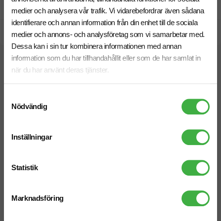
Prisgaranti
medier och analysera vår trafik. Vi vidarebefordrar även sådana
identifierare och annan information från din enhet till de sociala
Snabb leverans
medier och annons- och analysföretag som vi samarbetar med.
Dessa kan i sin tur kombinera informationen med annan
information som du har tillhandahållit eller som de har samlat in
Relaterade produkter
när du har använt deras tjänster.
Samtyckesval
Nödvändig
Inställningar
Statistik
Marknadsföring