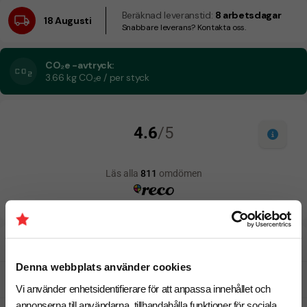
Beräknad leveranstid:
8 arbetsdagar
18 Augusti
Snabbare leverans? Kontakta oss.
CO₂e -avtryck:
3.66 kg CO₂e / per styck
Designskiss inom 1 h
Denna webbplats använder cookies
Fri offert
Vi använder enhetsidentifierare för att anpassa innehållet och
annonserna till användarna, tillhandahålla funktioner för sociala