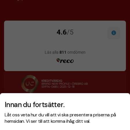
Innan du fortsätter.
Designskiss inom 1 h
Prisgaranti
Låt oss veta hur du vill att vi ska presentera priserna på
Fri offert
Snabb leverans
hemsidan. Vi ser till att komma ihåg ditt val.