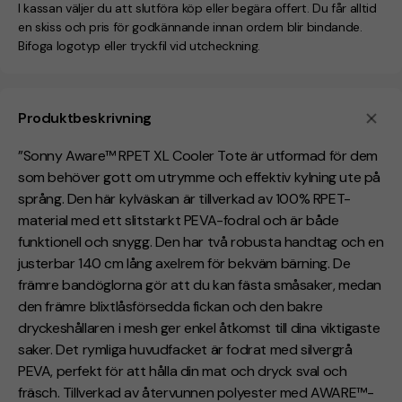
I kassan väljer du att slutföra köp eller begära offert. Du får alltid
en skiss och pris för godkännande innan ordern blir bindande.
Bifoga logotyp eller tryckfil vid utcheckning.
Produktbeskrivning
”Sonny Aware™ RPET XL Cooler Tote är utformad för dem
som behöver gott om utrymme och effektiv kylning ute på
språng. Den här kylväskan är tillverkad av 100% RPET-
material med ett slitstarkt PEVA-fodral och är både
funktionell och snygg. Den har två robusta handtag och en
justerbar 140 cm lång axelrem för bekväm bärning. De
främre bandöglorna gör att du kan fästa småsaker, medan
den främre blixtlåsförsedda fickan och den bakre
dryckeshållaren i mesh ger enkel åtkomst till dina viktigaste
saker. Det rymliga huvudfacket är fodrat med silvergrå
PEVA, perfekt för att hålla din mat och dryck sval och
fräsch. Tillverkad av återvunnen polyester med AWARE™-