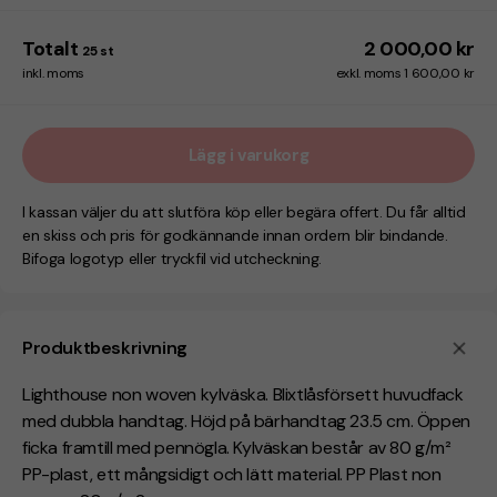
Totalt
2 000,00 kr
25
st
inkl. moms
exkl. moms 1 600,00 kr
Lägg i varukorg
I kassan väljer du att slutföra köp eller begära offert. Du får alltid
en skiss och pris för godkännande innan ordern blir bindande.
Bifoga logotyp eller tryckfil vid utcheckning.
Produktbeskrivning
Lighthouse non woven kylväska. Blixtlåsförsett huvudfack
med dubbla handtag. Höjd på bärhandtag 23.5 cm. Öppen
ficka framtill med pennögla. Kylväskan består av 80 g/m²
PP-plast, ett mångsidigt och lätt material. PP Plast non