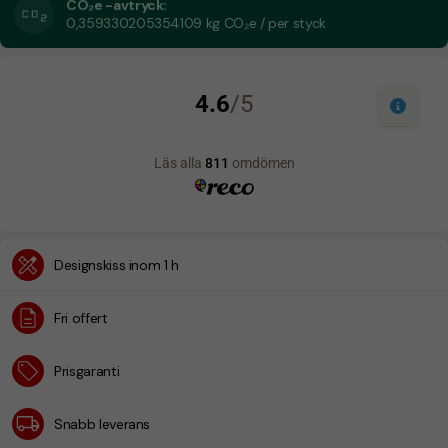
CO₂e -avtryck:
0,359330205354109 kg CO₂e / per styck
Designskiss inom 1 h
Fri offert
Prisgaranti
Snabb leverans