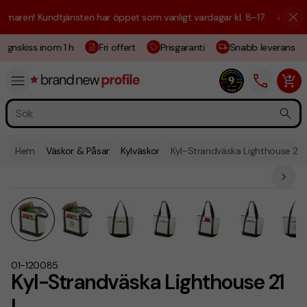
ren! Kundtjänsten har öppet som vanligt vardagar kl. 8–17.
☀️ Vi är hä
gnskiss inom 1 h
Fri offert
Prisgaranti
Snabb leverans
Hem
Väskor & Påsar
Kylväskor
Kyl-Strandväska Lighthouse 21 
01-120085
Kyl-Strandväska Lighthouse 21
L