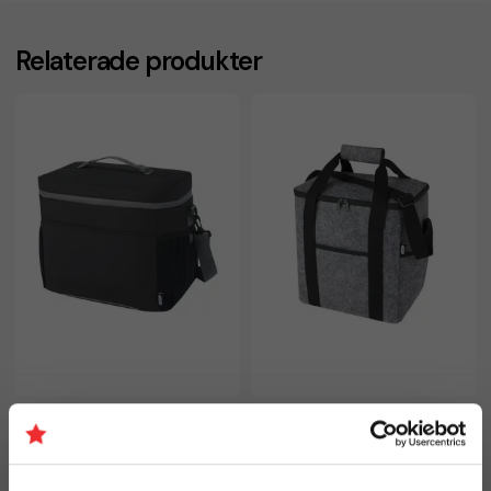
Relaterade produkter
Kylväska Aqua 22 L
Kylväska Felta 21 L