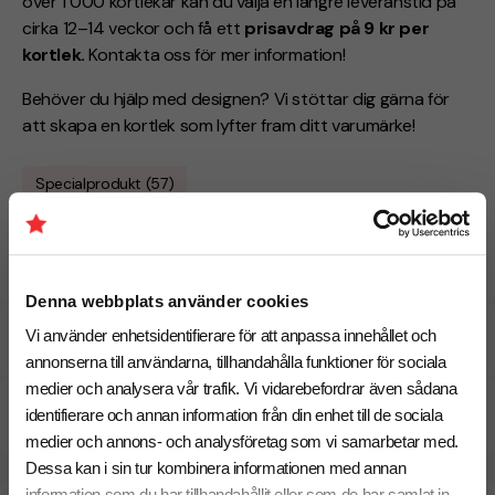
över 1 000 kortlekar kan du välja en längre leveranstid på
cirka 12–14 veckor och få ett
prisavdrag på 9 kr per
kortlek.
Kontakta oss för mer information!
Behöver du hjälp med designen? Vi stöttar dig gärna för
att skapa en kortlek som lyfter fram ditt varumärke!
Specialprodukt (57)
Egen design över hela baksidan & förpackningen
Möjlighet till lägre pris vid längre leveranstid
Denna webbplats använder cookies
Vi använder enhetsidentifierare för att anpassa innehållet och
Specifikationer
annonserna till användarna, tillhandahålla funktioner för sociala
medier och analysera vår trafik. Vi vidarebefordrar även sådana
Pristabell
identifierare och annan information från din enhet till de sociala
medier och annons- och analysföretag som vi samarbetar med.
Dessa kan i sin tur kombinera informationen med annan
information som du har tillhandahållit eller som de har samlat in