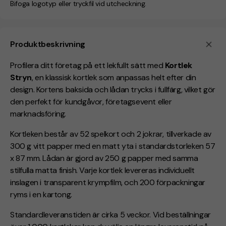
Bifoga logotyp eller tryckfil vid utcheckning.
Produktbeskrivning
Profilera ditt företag på ett lekfullt sätt med
Kortlek
Stryn
, en klassisk kortlek som anpassas helt efter din
design. Kortens baksida och lådan trycks i fullfärg, vilket gör
den perfekt för kundgåvor, företagsevent eller
marknadsföring.
Kortleken består av 52 spelkort och 2 jokrar, tillverkade av
300 g vitt papper med en matt yta i standardstorleken 57
x 87 mm. Lådan är gjord av 250 g papper med samma
stilfulla matta finish. Varje kortlek levereras individuellt
inslagen i transparent krympfilm, och 200 förpackningar
ryms i en kartong.
Standardleveranstiden är cirka 5 veckor. Vid beställningar