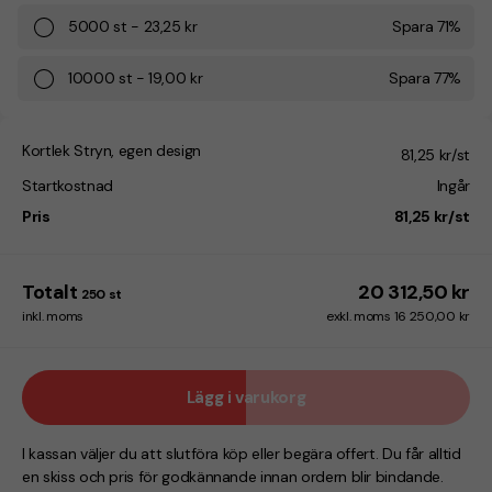
5000
st
-
23,25 kr
Spara
71
%
10000
st
-
19,00 kr
Spara
77
%
Kortlek Stryn, egen design
81,25 kr/st
Startkostnad
Ingår
Pris
81,25 kr/st
Totalt
20 312,50 kr
250
st
inkl. moms
exkl. moms 16 250,00 kr
Lägg i varukorg
I kassan väljer du att slutföra köp eller begära offert. Du får alltid
en skiss och pris för godkännande innan ordern blir bindande.