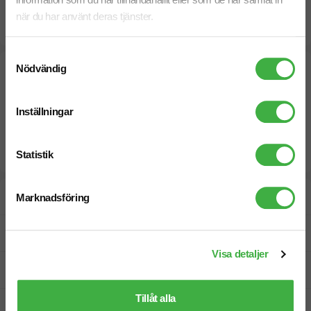
Beräknad leveranstid:
25
11
när du har använt deras tjänster.
arbetsdagar
September
Snabbare leverans? Kontakta oss.
Samtyckesval
Nödvändig
Inställningar
Statistik
Designskiss inom 1 h
Marknadsföring
Fri offert
Visa detaljer
Prisgaranti
Tillåt alla
Snabb leverans