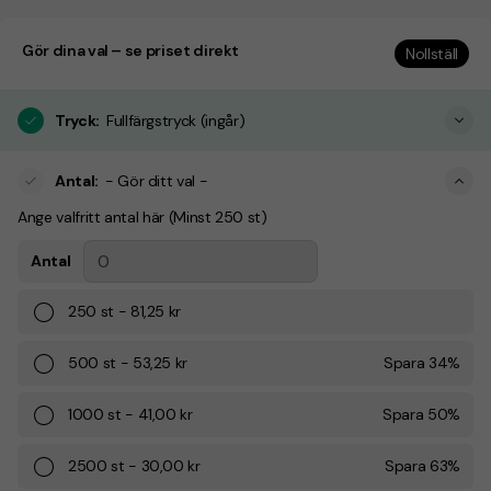
Gör dina val – se priset direkt
Nollställ
Tryck
:
Fullfärgstryck (ingår)
Antal
:
- Gör ditt val -
Ange valfritt antal här (Minst 250 st)
Antal
250
st
-
81,25 kr
500
st
-
53,25 kr
Spara
34
%
1000
st
-
41,00 kr
Spara
50
%
2500
st
-
30,00 kr
Spara
63
%