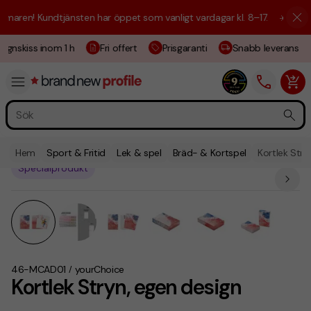
aren! Kundtjänsten har öppet som vanligt vardagar kl. 8–17.
☀️ Vi är h
gnskiss inom 1 h
Fri offert
Prisgaranti
Snabb leverans
Hem
Sport & Fritid
Lek & spel
Bräd- & Kortspel
Kortlek Stry
Specialprodukt
46-MCAD01
yourChoice
/
Kortlek Stryn, egen design