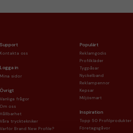
Support
Populärt
Kontakta oss
Reklamgodis
Profilkläder
Logga in
Tygpåsar
Nyckelband
Mina sidor
Reklampennor
Övrigt
Kepsar
Miljösmart
Vanliga frågor
Om oss
Inspiration
Hållbarhet
Topp 50 Profilprodukter
Våra trycktekniker
Företagsgåvor
Varför Brand New Profile?