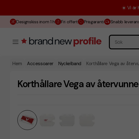
☀️ Vi är
Designskiss inom 1 h
Fri offert
Prisgaranti
Snabb leveran
Hem
Accessoarer
Nyckelband
Korthållare Vega av återv
Korthållare Vega av återvunne