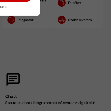
Designskiss inom 1
Fri offert
h
 moms
Prisgaranti
Snabb leverans
Chatt
Starta en chatt i högra hörnet så svarar vi dig direkt!