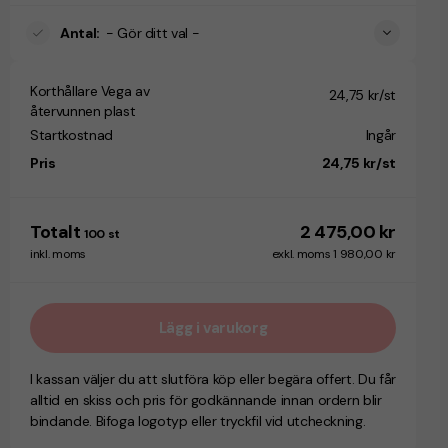
Antal
:
- Gör ditt val -
Korthållare Vega av
24,75 kr/st
återvunnen plast
Startkostnad
Ingår
Pris
24,75 kr/st
Totalt
2 475,00 kr
100
st
inkl. moms
exkl. moms 1 980,00 kr
Lägg i varukorg
I kassan väljer du att slutföra köp eller begära offert. Du får
alltid en skiss och pris för godkännande innan ordern blir
bindande. Bifoga logotyp eller tryckfil vid utcheckning.