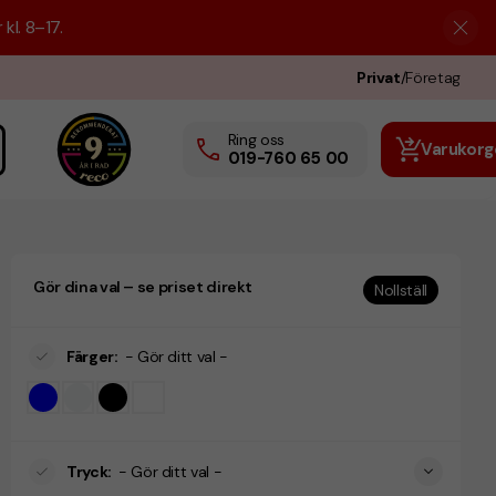
kl. 8–17.
Privat
/
Företag
Ring oss
Varukorg
019-760 65 00
Gör dina val – se priset direkt
Nollställ
Färger
:
- Gör ditt val -
Tryck
:
- Gör ditt val -