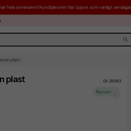
 här hela sommaren! Kundtjänsten har öppet som vanligt vardagar 
s
unnen plast
n plast
01-210193
Återvunnet