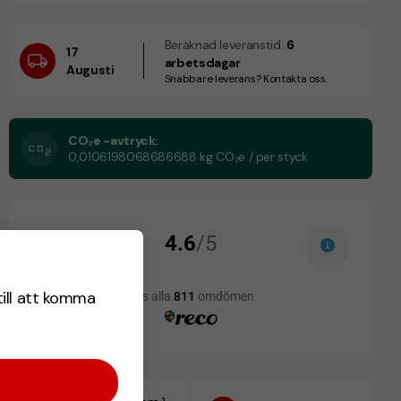
Beräknad leveranstid:
6
17
arbetsdagar
Augusti
Snabbare leverans? Kontakta oss.
CO₂e -avtryck:
0,0106198068686688 kg CO₂e / per styck
till att komma