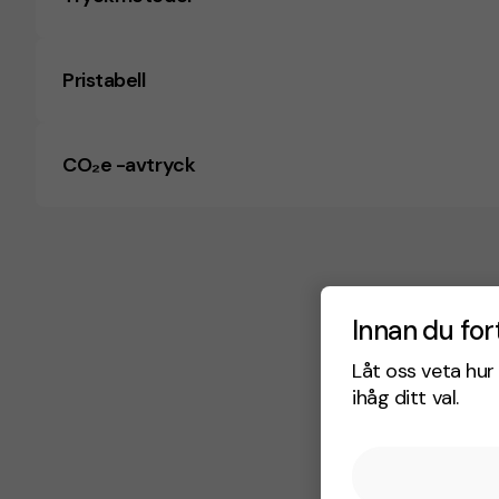
Pristabell
CO₂e -avtryck
Innan du for
Låt oss veta hur 
ihåg ditt val.