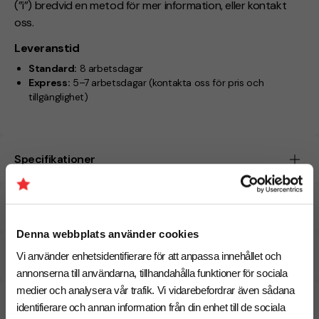
(”i”) bredvid en metod för mer information, eller kontakt
oss.
Leveranstid
Standard:
8 arbetsdagar
Express:
5–7 arbetsdagar
(kontakta oss för pris och
tillgänglighet)
Specifikationer
Tryckmetoder
Denna webbplats använder cookies
Pristabell
Vi använder enhetsidentifierare för att anpassa innehållet och
annonserna till användarna, tillhandahålla funktioner för sociala
medier och analysera vår trafik. Vi vidarebefordrar även sådana
CO₂e -avtryck
identifierare och annan information från din enhet till de sociala