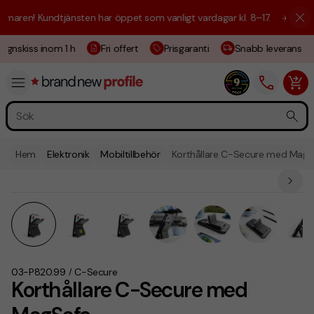
aren! Kundtjänsten har öppet som vanligt vardagar kl. 8–17.
☀️ Vi är h
gnskiss inom 1 h
Fri offert
Prisgaranti
Snabb leverans
Hem
Elektronik
Mobiltillbehör
Korthållare C-Secure med MagS
03-P820.99
C-Secure
/
Korthållare C-Secure med