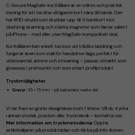
C-Secure MagSafe-korthållare är en stilren och praktisk
lösning för att ha dina viktigaste kort nära till hands. Den
har
RFID-skydd
som skyddar upp till
4 bankkort
mot
obehörig skanning och
starka magneter
som fäster säkert
på iPhone – med eller utan MagSafe-kompatibelt skal.
Korthållaren kan enkelt tas loss vid trådlös laddning och
fungerar även som
ställ
för handsfree-läge, perfekt för
videosamtal, arbete och streaming –
passar utmärkt som
giveaway
i premiumkit och som smart profilprodukt.
Tryckmöjligheter
Gravyr:
35 × 15 mm - på baksidans nedre del
Vi tar fram en gratis designskiss inom 1 timme. Vill du trycka
i annan storlek, position eller tryckteknik – kontakta oss.
Mer information om tryckmetoderna
: Öppna
artikelväljaren på produktsidan och klicka på info-ikonen