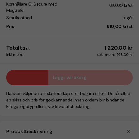
Korthållare C-Secure med
610,00 kr/st
MagSafe
Startkostnad
Ingår
Pris
610,00 kr/st
Totalt
1 220,00 kr
2
st
inkl. moms
exkl. moms 976,00 kr
Lägg i varukorg
I kassan väljer du att slutföra köp eller begära offert. Du får alltid
en skiss och pris för godkännande innan ordern blir bindande.
Bifoga logotyp eller tryckfil vid utcheckning.
Produktbeskrivning