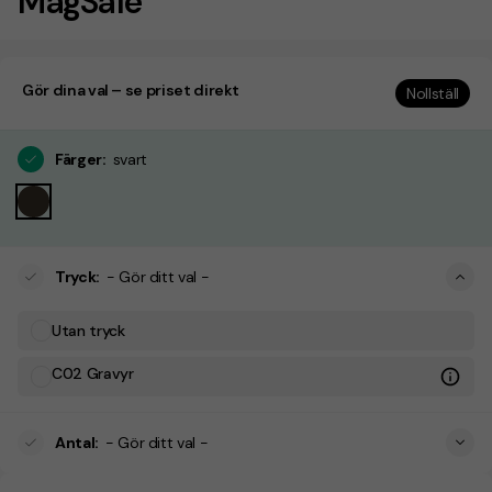
MagSafe
Gör dina val – se priset direkt
Nollställ
Färger
:
svart
Tryck
:
- Gör ditt val -
Utan tryck
C02 Gravyr
Antal
:
- Gör ditt val -