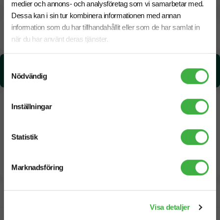
medier och annons- och analysföretag som vi samarbetar med.
Dessa kan i sin tur kombinera informationen med annan
information som du har tillhandahållit eller som de har samlat in
Beräknad leveranstid:
8 arbetsdagar
20 Augusti
när du har använt deras tjänster.
Snabbare leverans? Kontakta oss.
Samtyckesval
CO₂e -avtryck:
1.14 kg CO₂e / per styck
Nödvändig
Inställningar
Statistik
Marknadsföring
Designskiss inom 1 h
Visa detaljer