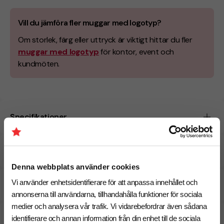
Vill du jämföra fler muggar med logotyp?
Om storlek, färg eller uttryck är viktigt hittar du fler
muggar med logotyp
för kontor, event och
kundmöten.
Specifikationer
Tryckmetoder
Denna webbplats använder cookies
Vi använder enhetsidentifierare för att anpassa innehållet och
Pristabell
annonserna till användarna, tillhandahålla funktioner för sociala
medier och analysera vår trafik. Vi vidarebefordrar även sådana
CO₂e -avtryck
identifierare och annan information från din enhet till de sociala