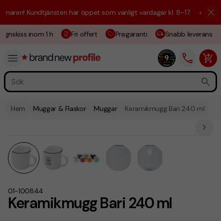
aren! Kundtjänsten har öppet som vanligt vardagar kl. 8–17.
☀️ Vi är h
gnskiss inom 1 h
Fri offert
Prisgaranti
Snabb leverans
Hem
Muggar & Flaskor
Muggar
Keramikmugg Bari 240 ml
01-100844
Keramikmugg Bari 240 ml