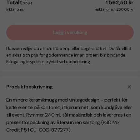
Totalt
1 562,50 kr
25
st
inkl. moms
exkl. moms 1 250,00 kr
Lägg i varukorg
I kassan väljer du att slutföra köp eller begära offert. Du får alltid
en skiss och pris för godkännande innan ordern blir bindande.
Bifoga logotyp eller tryckfil vid utcheckning.
Produktbeskrivning
En mindre keramikmugg med vintagedesign – perfekt för
kaffe eller te på kontoret, i fikarummet, som kundgåva eller
till event. Rymmer 240 ml, tål maskindisk och levereras i en
presentförpackning av återvunnen kartong (FSC Mix
Credit P5.1 CU-COC-877277).