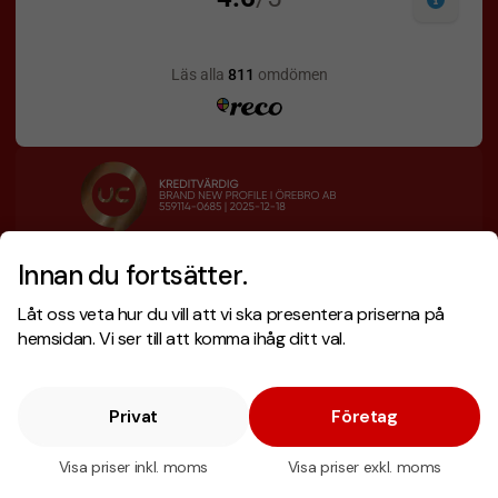
Innan du fortsätter.
Designskiss inom 1 h
Prisgaranti
Låt oss veta hur du vill att vi ska presentera priserna på
Fri offert
Snabb leverans
hemsidan. Vi ser till att komma ihåg ditt val.
Privat
Företag
Copyright © 2026 . Brand New Profile AB
E-handel
av Wombit.
Visa priser inkl. moms
Visa priser exkl. moms