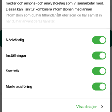
medier och annons- och analysföretag som vi samarbetar med.
Dessa kan i sin tur kombinera informationen med annan
information som du har tillhandahållit eller som de har samlat in
Beräknad leveranstid:
6 arbetsdagar
18 Augusti
när du har använt deras tjänster.
Snabbare leverans? Kontakta oss.
Samtyckesval
CO₂e -avtryck:
Nödvändig
0,348310671685522 kg CO₂e / per styck
Inställningar
Statistik
Marknadsföring
Designskiss inom 1 h
Visa detaljer