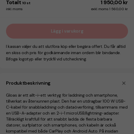
Totalt
1 950,00 kr
10
st
inkl. moms
exkl. moms 1 560,00 kr
Lägg i varukorg
I kassan väljer du att slutföra köp eller begära offert. Du får alltid
en skiss och pris för godkännande innan ordern blir bindande.
Bifoga logotyp eller tryckfil vid utcheckning.
Produktbeskrivning
Gloas är ett allt-i-ett verktyg för laddning och smartphone,
tillverkat av återvunnen plast. Den har en utdragbar 100 W USB-
C-kabel för snabbladdning och dataöverföring, tillsammans med
en USB-A-adapter och en 2-i-1 microUSB/lightning-adapter.
Tillräckligt kraftfull för att snabbt ladda de flesta bärbara
datorer, surfplattor och smartphones, och kabeln är också
kompatibel med både CarPlay och Android Auto. På insidan