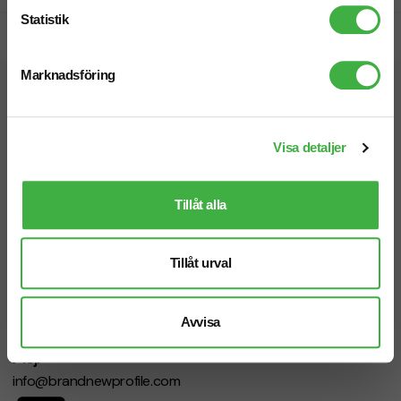
Statistik
Snabb leverans
Marknadsföring
Vi hjälper dig gärna!
Visa detaljer
Tillåt alla
Telefon: 019-760 65 00
Mån-fre 08.30 - 17.00
Tillåt urval
Avvisa
Mejl
info@brandnewprofile.com