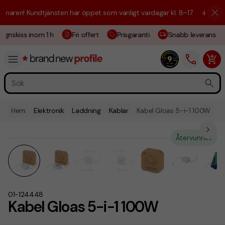
aren! Kundtjänsten har öppet som vanligt vardagar kl. 8–17.
☀️ Vi är h
ignskiss inom 1 h
Fri offert
Prisgaranti
Snabb leverans
Hem
Elektronik
Laddning
Kablar
Kabel Gloas 5-i-1 100W
Återvunnet
01-124448
Kabel Gloas 5-i-1 100W