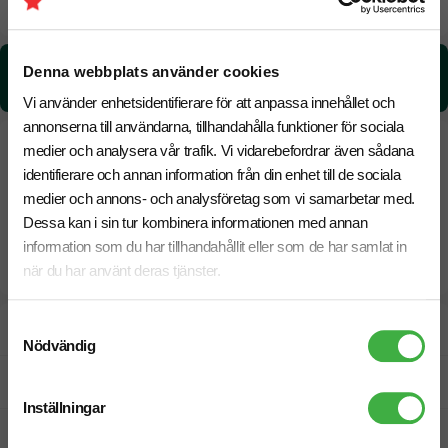
18 Augusti
Snabbare leverans? Kontakta oss.
CO₂e -avtryck:
Denna webbplats använder cookies
4,66926501016866 kg CO₂e / per styck
Vi använder enhetsidentifierare för att anpassa innehållet och
annonserna till användarna, tillhandahålla funktioner för sociala
medier och analysera vår trafik. Vi vidarebefordrar även sådana
identifierare och annan information från din enhet till de sociala
medier och annons- och analysföretag som vi samarbetar med.
Dessa kan i sin tur kombinera informationen med annan
information som du har tillhandahållit eller som de har samlat in
när du har använt deras tjänster.
Samtyckesval
Designskiss inom 1 h
Nödvändig
Fri offert
Inställningar
Prisgaranti