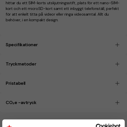
hittar du ett SIM-korts utskjutningsstift, plats för ett nano-SIM-
kort och ett microSD-kort samt ett inbyggt telefonställ, perfekt
för att enkelt titta på videor eller ringa videosamtal. Allt du
behöver, i en kompakt design.
Specifikationer
Tryckmetoder
Pristabell
CO₂e -avtryck
Beräknad leveranstid:
6 arbetsdagar