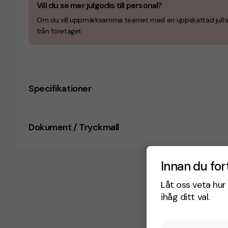
Vill du se mer julgodis till personal?
Om du vill uppmärksamma teamet med en uppskattad julhäls
från företaget.
Specifikationer
Dokument / Tryckmall
Innan du for
Låt oss veta hur 
ihåg ditt val.