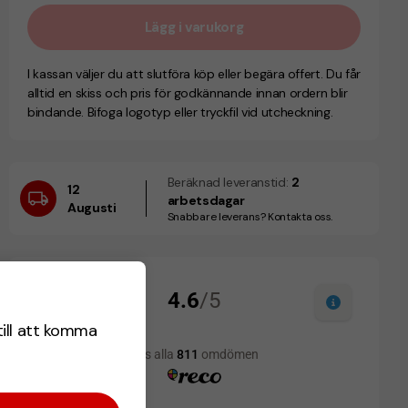
Lägg i varukorg
I kassan väljer du att slutföra köp eller begära offert. Du får
alltid en skiss och pris för godkännande innan ordern blir
bindande. Bifoga logotyp eller tryckfil vid utcheckning.
Beräknad leveranstid:
2
12
arbetsdagar
Augusti
Snabbare leverans? Kontakta oss.
till att komma