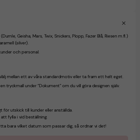
(Dumle, Geisha, Mars, Twix, Snickers, Plopp, Fazer Blå, Riesen m.fl.)
ramell (silver).
 kunder och personal.
lj mellan ett av våra standardmotiv eller ta fram ett helt eget.
u en tryckmall under “Dokument” om du vill göra designen själv.
 för utskick till kunder eller anställda.
att fylla i vid beställning.
rätta bara vilket datum som passar dig, så ordnar vi det!