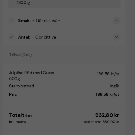
1800 g
Smak
:
- Gör ditt val -
Antal
:
- Gör ditt val -
Tillval (2st)
Julpåse Röd med Godis
186,56 kr/st
500g
Startkostnad
Ingår
Pris
186,56 kr/st
Totalt
932,80 kr
5
st
inkl. moms
exkl. moms 880,00 kr