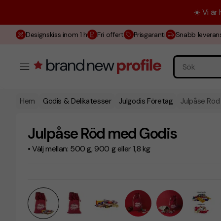
☀️ Vi är
Designskiss inom 1 h
Fri offert
Prisgaranti
Snabb leveran
Hem
Godis & Delikatesser
Julgodis Företag
Julpåse Röd
Julpåse Röd med Godis
• Välj mellan: 500 g, 900 g eller 1,8 kg