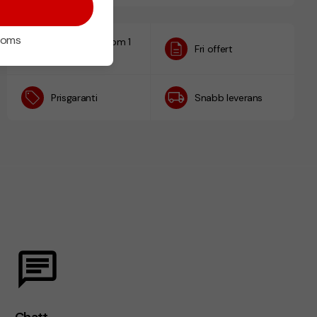
 moms
Designskiss inom 1
Fri offert
h
Prisgaranti
Snabb leverans
Chatt