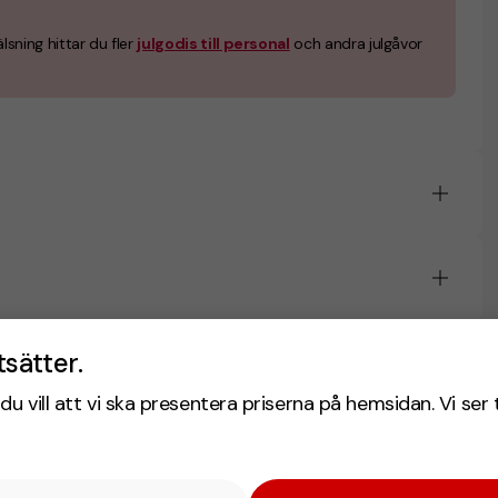
ning hittar du fler
julgodis till personal
och andra julgåvor
tsätter.
du vill att vi ska presentera priserna på hemsidan. Vi ser 