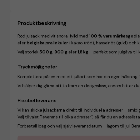
Produktbeskrivning
Röd julsäck med vit snöre, fylld med
100 % varumärkesgodis
eller
belgiska pralinkulor
i kakao (röd), hasselnöt (guld) och ka
Välj storlek
500 g
,
900 g
eller
1,8 kg
– perfekt som julgåva till
Tryckmöjligheter
Komplettera påsen med ett julkort som har din egen hälsning. Vä
Vi hjälper dig gärna att ta fram en designskiss, annars hittar d
Flexibel leverans
Vi kan skicka julsäckarna direkt till individuella adresser – smidigt
Välj tillvalet
"
leverans till olika adresser", så får du en adresslista 
Förbeställ idag och välj själv leveransdatum – lagom till jul! Be