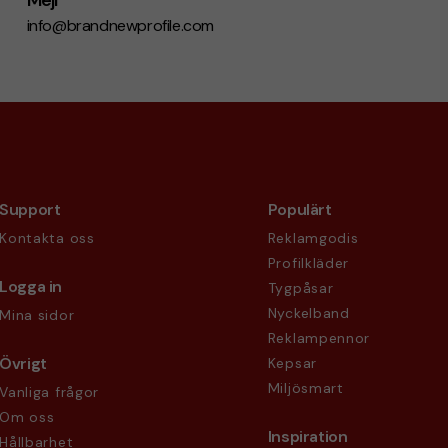
info@brandnewprofile.com
Support
Populärt
Kontakta oss
Reklamgodis
Profilkläder
Logga in
Tygpåsar
Nyckelband
Mina sidor
Reklampennor
Övrigt
Kepsar
Miljösmart
Vanliga frågor
Om oss
Inspiration
Hållbarhet