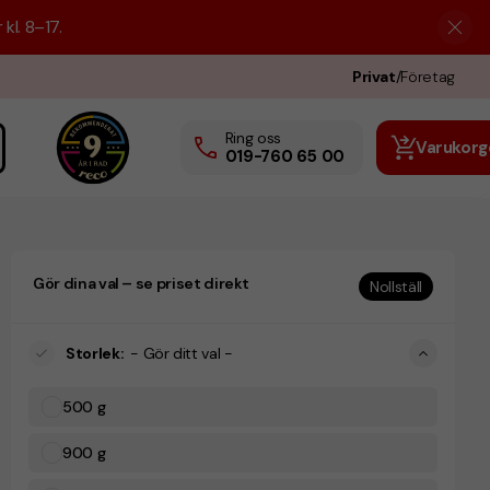
kl. 8–17.
Privat
/
Företag
Ring oss
Varukorg
019-760 65 00
Gör dina val – se priset direkt
Nollställ
Storlek
:
- Gör ditt val -
500 g
900 g