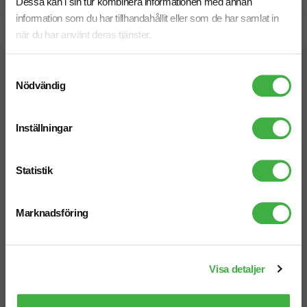
Dessa kan i sin tur kombinera informationen med annan
information som du har tillhandahållit eller som de har samlat in
Snabb leverans
när du har använt deras tjänster.
Samtyckesval
Vi hjälper dig gärna!
Nödvändig
Inställningar
Statistik
Telefon: 019-760 65 00
Mån-fre 08.30 - 17.00
Marknadsföring
Visa detaljer
Mejl
info@brandnewprofile.com