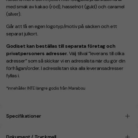
med smak av kakao (röd), hasselnöt (guld) och caramel
(silver).
Går att få en egen logotyp/motiv på säcken och ett
separat julkort.
Godiset kan beställas till separata företag och
privatpersoners adresser.
Välj tillval ”leverans till olika
adresser” som så skickar vi en adresslista när du gör din
förfrågan/order. I adresslistan ska alla leveransadresser
fyllas i.
*innehåller INTE längre godis från Marabou
Specifikationer
Dokument / Tryckmall