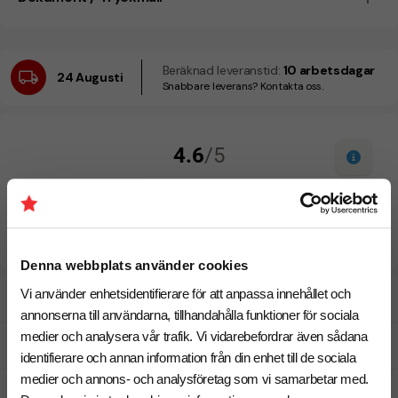
Beräknad leveranstid:
10 arbetsdagar
24 Augusti
Snabbare leverans? Kontakta oss.
Denna webbplats använder cookies
Vi använder enhetsidentifierare för att anpassa innehållet och
Designskiss inom 1 h
annonserna till användarna, tillhandahålla funktioner för sociala
medier och analysera vår trafik. Vi vidarebefordrar även sådana
Fri offert
identifierare och annan information från din enhet till de sociala
medier och annons- och analysföretag som vi samarbetar med.
Prisgaranti