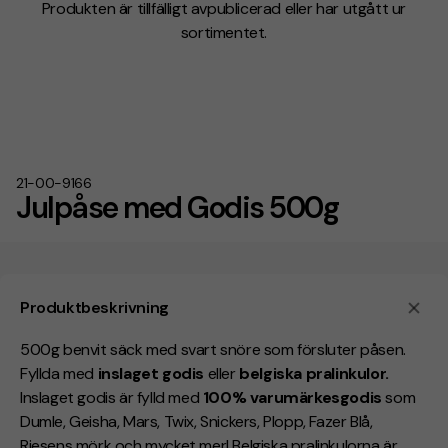
Produkten är tillfälligt avpublicerad eller har utgått ur
sortimentet.
21-00-9166
Julpåse med Godis 500g
Produktbeskrivning
500g benvit säck med svart snöre som försluter påsen.
Fyllda med
inslaget godis
eller
belgiska pralinkulor.
Inslaget godis är fylld med
100% varumärkesgodis
som
Dumle, Geisha, Mars, Twix, Snickers, Plopp, Fazer Blå,
Riesens mörk och mycket mer! Belgiska pralinkulorna är