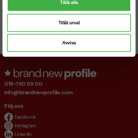
Tillåt alla
Tillåt urval
Chatt
Starta en chatt i högra hörnet så svarar vi dig direkt!
Avvisa
019-760 65 00
info@brandnewprofile.com
Följ oss
Facebook
Instagram
LinkedIn