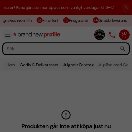
maren! Kundtjänsten har öppet som vanligt vardagar kl. 8–17.
☀️ Vi är 
ignskiss inom 1 h
Fri offert
Prisgaranti
Snabb leverans
Hem
Godis & Delikatesser
Julgodis Företag
Julpåse med God
Produkten går inte att köpa just nu