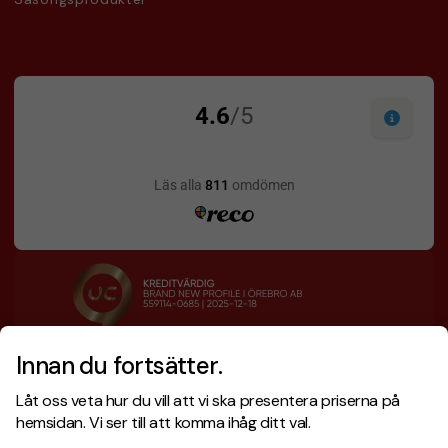
Innan du fortsätter.
Designskiss inom 1 h
Prisgaranti
Låt oss veta hur du vill att vi ska presentera priserna på
Fri offert
Snabb leverans
hemsidan. Vi ser till att komma ihåg ditt val.