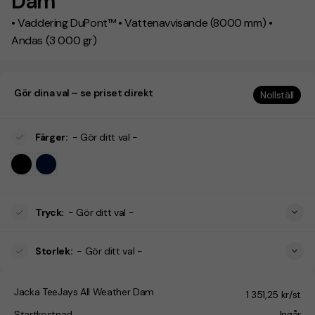
Dam
• Vaddering DuPont™ • Vattenavvisande (8000 mm) •
Andas (3 000 gr)
Gör dina val – se priset direkt
Nollställ
Färger
:
- Gör ditt val -
Tryck
:
- Gör ditt val -
Storlek
:
- Gör ditt val -
Jacka TeeJays All Weather Dam
1 351,25 kr/st
Startkostnad
Ingår