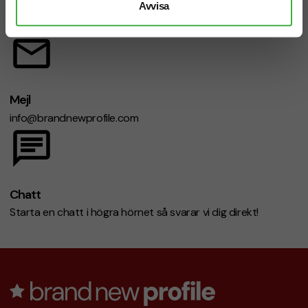
Telefon: 019-760 65 00
Avvisa
Mån-fre 08.30 - 17.00
Mejl
info@brandnewprofile.com
Chatt
Starta en chatt i högra hörnet så svarar vi dig direkt!