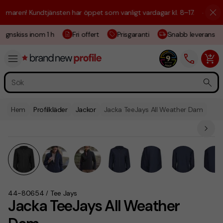
maren! Kundtjänsten har öppet som vanligt vardagar kl. 8–17.
☀️ Vi är 
ignskiss inom 1 h
Fri offert
Prisgaranti
Snabb leverans
Hem
Profilkläder
Jackor
Jacka TeeJays All Weather Dam
44-80654
Tee Jays
/
Jacka TeeJays All Weather