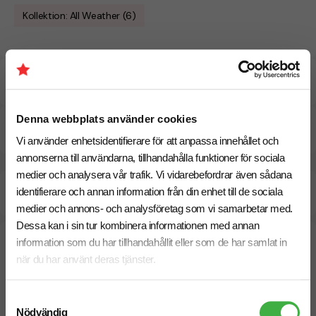
Kollektion: All Weather (6)
Specifikationer
Denna webbplats använder cookies
Pristabell
Vi använder enhetsidentifierare för att anpassa innehållet och
annonserna till användarna, tillhandahålla funktioner för sociala
medier och analysera vår trafik. Vi vidarebefordrar även sådana
Beräknad leveranstid:
10 arbetsdagar
identifierare och annan information från din enhet till de sociala
24 Augusti
Snabbare leverans? Kontakta oss.
medier och annons- och analysföretag som vi samarbetar med.
Dessa kan i sin tur kombinera informationen med annan
information som du har tillhandahållit eller som de har samlat in
när du har använt deras tjänster.
Samtyckesval
Nödvändig