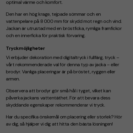
optimal värme och komfort.
Den har en hög krage, tejpade sömmar och en
vattenpelare på 8 000 mm för skydd mot regn och vind.
Jackan är utrustad med en bröstficka, rymliga framfickor
och en innerficka för praktisk förvaring.
Tryckmöjligheter
Vi erbjuder dekoration med digitaltryck i fullfärg, tryck –
vårt rekommenderade val för denna typ av jacka – eller
brodyr. Vanliga placeringar är på bröstet, ryggen eller
armen.
Observera att brodyr gör små hål i tyget, vilket kan
påverka jackans vattentäthet. För att bevara dess
skyddande egenskaper rekommenderar vi tryck.
Har du specifika önskemål om placering eller storlek? Hör
av dig, så hjälper vi dig att hitta den bästa lösningen!