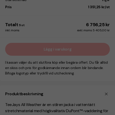
Pris
1 351,25 kr/st
Totalt
6 756,25 kr
5
st
inkl. moms
exkl. moms 5 405,00 kr
Lägg i varukorg
I kassan väljer du att slutföra köp eller begära offert. Du får alltid
en skiss och pris för godkännande innan ordern blir bindande.
Bifoga logotyp eller tryckfil vid utcheckning.
Produktbeskrivning
TeeJays All Weather är en stilren jacka i vattentätt
stretchmaterial med högkvalitativ DuPont™-vaddering för