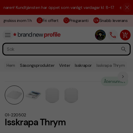
aren! Kundtjänsten har öppet som vanligt vardagar kl. 8–17.
☀️ Vi är h
ignskiss inom 1 h
Fri offert
Prisgaranti
Snabb leverans
Hem
Säsongsprodukter
Vinter
Isskrapor
Isskrapa Thrym
Återvunnet
01-220502
Isskrapa Thrym