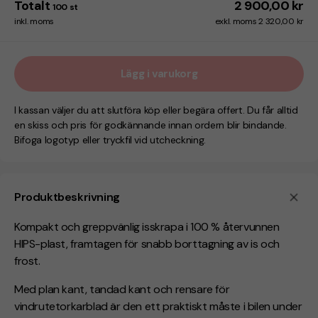
Totalt
2 900,00 kr
100
st
inkl. moms
exkl. moms 2 320,00 kr
Lägg i varukorg
I kassan väljer du att slutföra köp eller begära offert. Du får alltid
en skiss och pris för godkännande innan ordern blir bindande.
Bifoga logotyp eller tryckfil vid utcheckning.
Produktbeskrivning
Kompakt och greppvänlig isskrapa i
100 % återvunnen
HIPS-plast
, framtagen för snabb borttagning av is och
frost.
Med
plan kant
,
tandad kant
och
rensare för
vindrutetorkarblad
är den ett praktiskt måste i bilen under