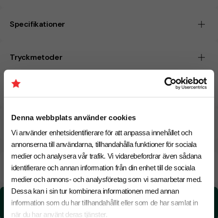
Specifikationer
Tryckmetoder
Pristabell
Denna webbplats använder cookies
CO₂e -avtryck
Vi använder enhetsidentifierare för att anpassa innehållet och
annonserna till användarna, tillhandahålla funktioner för sociala
medier och analysera vår trafik. Vi vidarebefordrar även sådana
Beräknad leveranstid:
6 arbetsdagar
18 Augusti
identifierare och annan information från din enhet till de sociala
Snabbare leverans? Kontakta oss.
medier och annons- och analysföretag som vi samarbetar med.
Dessa kan i sin tur kombinera informationen med annan
CO₂e -avtryck:
information som du har tillhandahållit eller som de har samlat in
0,026668855 kg CO₂e / per styck
när du har använt deras tjänster.