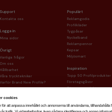
Support
Populärt
Kontakta oss
Reklamgodis
Profilkläder
Logga in
Tygpåsar
Nyckelband
Mina sidor
Reklampennor
Övrigt
Kepsar
Miljösmart
Vanliga frågor
Om oss
Inspiration
Hållbarhet
Topp 50 Profilprodukter
Våra trycktekniker
Företagsgåvor
Varför Brand New Profile?
Säsongsprodukter
Köpvillkor
Sekretesspolicy
r cookies
 för att anpassa innehållet och annonserna till användarna, tillhandahålla f
år trafik. Vi vidarebefordrar även sådana identifierare och annan informati