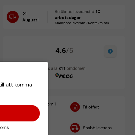
Beräknad leveranstid:
10
21
arbetsdagar
Augusti
Snabbare leverans? Kontakta oss.
till att komma
Designskiss inom 1
Fri offert
h
 moms
Prisgaranti
Snabb leverans