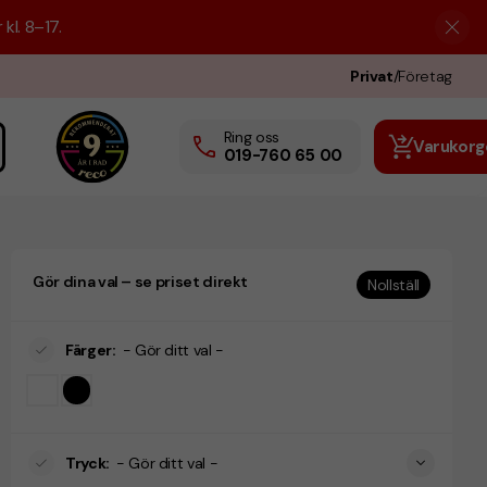
kl. 8–17.
Privat
/
Företag
Ring oss
Varukorg
019-760 65 00
Gör dina val – se priset direkt
Nollställ
Färger
:
- Gör ditt val -
Tryck
:
- Gör ditt val -