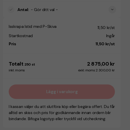
Antal
:
- Gör ditt val -
Isskrapa Istid med P-Skiva
11,50 kr/st
Startkostnad
Ingår
Pris
11,50 kr/st
Totalt
2 875,00 kr
250
st
inkl. moms
exkl. moms 2 300,00 kr
Lägg i varukorg
I kassan väljer du att slutföra köp eller begära offert. Du får
alltid en skiss och pris för godkännande innan ordern blir
bindande. Bifoga logotyp eller tryckfil vid utcheckning.