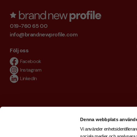
019-760 65 00
info@brandnewprofile.com
Följ oss
Facebook
Instagram
LinkedIn
Denna webbplats använde
Vi använder enhetsidentifierare
sociala medier och analysera v