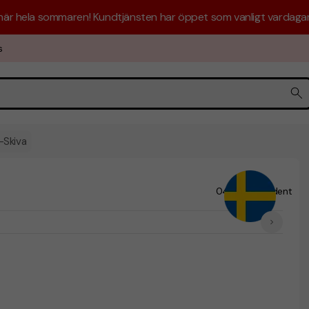
 här hela sommaren! Kundtjänsten har öppet som vanligt vardagar 
s
-Skiva
04-6317
Prident
/