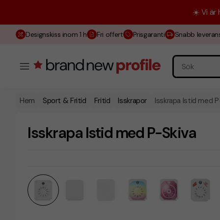
☀️ Vi är
Designskiss inom 1 h
Fri offert
Prisgaranti
Snabb leveran
Hem
Sport & Fritid
Fritid
Isskrapor
Isskrapa Istid med P
Isskrapa Istid med P-Skiva