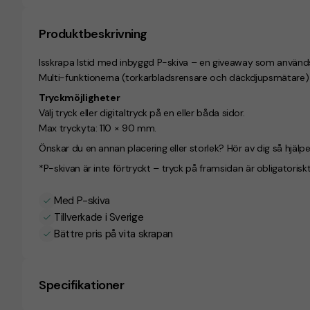
Produktbeskrivning
Isskrapa Istid med inbyggd P-skiva – en giveaway som används å
Multi-funktionerna (torkarbladsrensare och däckdjupsmätare) för 
Tryckmöjligheter
Välj tryck eller digitaltryck på en eller båda sidor.
Max tryckyta: 110 × 90 mm.
Önskar du en annan placering eller storlek? Hör av dig så hjälper
*
P-skivan är inte förtryckt – tryck på framsidan är obligatoriskt
Med P-skiva
Tillverkade i Sverige
Bättre pris på vita skrapan
Specifikationer