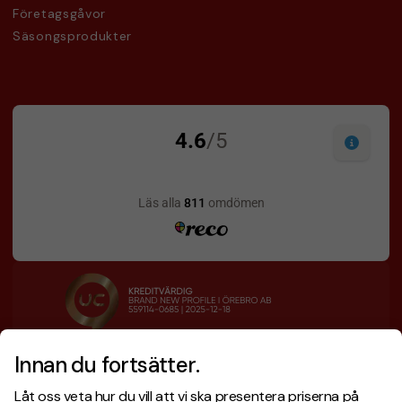
Företagsgåvor
Säsongsprodukter
Innan du fortsätter.
Designskiss inom 1 h
Prisgaranti
Låt oss veta hur du vill att vi ska presentera priserna på
Fri offert
Snabb leverans