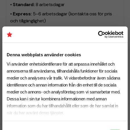
• Standard:
8 arbetsdagar
• Express:
5–6 arbetsdagar
(kontakta oss för pris
och tillgänglighet)
Behöver du leverans till ett specifikt datum? Hör av dig
så hjälper vi dig hitta rätt upplägg.
Denna webbplats använder cookies
Hitta rätt hoodie för er profilering
Vi använder enhetsidentifierare för att anpassa innehållet och
Jämför fler modeller med ekologisk bomull,
annonserna till användarna, tillhandahålla funktioner för sociala
premiumkänsla, och olika passformer. Se fler
medier och analysera vår trafik. Vi vidarebefordrar även sådana
hoddies med tryck
.
identifierare och annan information från din enhet till de sociala
medier och annons- och analysföretag som vi samarbetar med.
Dessa kan i sin tur kombinera informationen med annan
information som du har tillhandahållit eller som de har samlat in
när du har använt deras tjänster.
Specifikationer
Samtyckesval