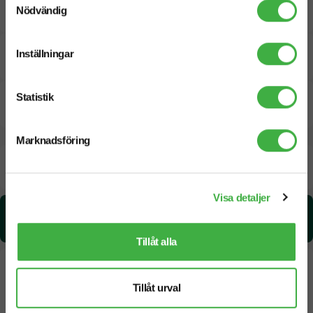
Tryckmetoder
Nödvändig
Inställningar
Pristabell
Statistik
CO₂e -avtryck
Marknadsföring
Beräknad leveranstid:
8 arbetsdagar
19 Augusti
Snabbare leverans? Kontakta oss.
Visa detaljer
CO₂e -avtryck:
18.05 kg CO₂e / per styck
Tillåt alla
Tillåt urval