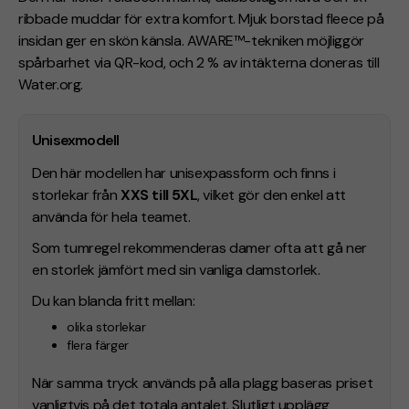
ribbade muddar för extra komfort. Mjuk borstad fleece på
insidan ger en skön känsla. AWARE™-tekniken möjliggör
spårbarhet via QR-kod, och 2 % av intäkterna doneras till
Water.org.
Unisexmodell
Den här modellen har unisexpassform och finns i
storlekar från
XXS till 5XL
, vilket gör den enkel att
använda för hela teamet.
Som tumregel rekommenderas damer ofta att gå ner
en storlek jämfört med sin vanliga damstorlek.
Du kan blanda fritt mellan:
olika storlekar
flera färger
När samma tryck används på alla plagg baseras priset
vanligtvis på det totala antalet. Slutligt upplägg