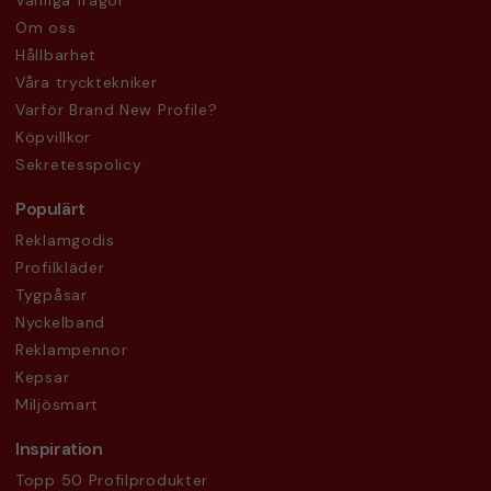
Vanliga frågor
Om oss
Hållbarhet
Våra trycktekniker
Varför Brand New Profile?
Köpvillkor
Sekretesspolicy
Populärt
Reklamgodis
Profilkläder
Tygpåsar
Nyckelband
Reklampennor
Kepsar
Miljösmart
Inspiration
Topp 50 Profilprodukter