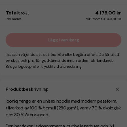
Totalt
4 175,00 kr
10
st
inkl. moms
exkl. moms 3 340,00 kr
Lägg i varukorg
I kassan väljer du att slutföra köp eller begära offert. Du får alltid
en skiss och pris för godkännande innan ordern blir bindande.
Bifoga logotyp eller tryckfil vid utcheckning.
Produktbeskrivning
Iqoniq Yengo är en unisex hoodie med modern passform,
tillverkad av 100 % bomull (280 g/m²), varav 70 % ekologisk
och 30 % återvunnen.
Den har fickor i sidosömmarna, dubbellagerhuva och 1x1