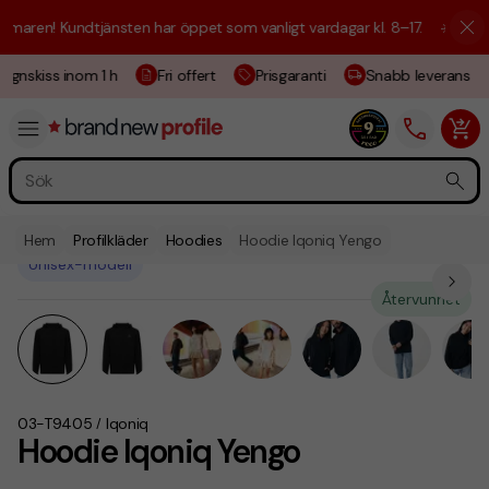
ren! Kundtjänsten har öppet som vanligt vardagar kl. 8–17.
☀️ Vi är hä
gnskiss inom 1 h
Fri offert
Prisgaranti
Snabb leverans
Hem
Profilkläder
Hoodies
Hoodie Iqoniq Yengo
Unisex-modell
Återvunnet
03-T9405
Iqoniq
/
Hoodie Iqoniq Yengo