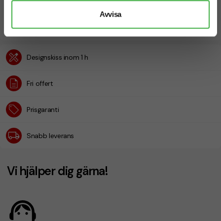
Avvisa
Designskiss inom 1 h
Fri offert
Prisgaranti
Snabb leverans
Vi hjälper dig gärna!