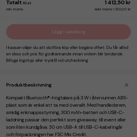
Totalt
1 412,50 kr
10
st
inkl. moms
exkl. moms 1 130,00 kr
Lägg i varukorg
I kassan väljer du att slutföra köp eller begära offert. Du får alltid
en skiss och pris för godkännande innan ordern blir bindande.
Bifoga logotyp eller tryckfil vid utcheckning.
Produktbeskrivning
Kompakt
Bluetooth®-högtalare på 3 W i återvunnen ABS-
plast som är enkel att ta med överallt. Med handledsrem,
smidig enknappsstyrning, 300 mAh-batteri och USB-C-
laddning passar den perfekt som giveaway, till event eller
som liten kundgåva. 30 cm USB-A till USB-C-kabel ingår
och förpackningen har FSC Mix Credit
.