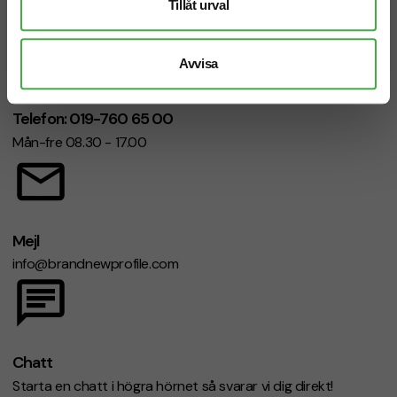
Tillåt urval
Avvisa
Telefon: 019-760 65 00
Mån-fre 08.30 - 17.00
Mejl
info@brandnewprofile.com
Chatt
Starta en chatt i högra hörnet så svarar vi dig direkt!