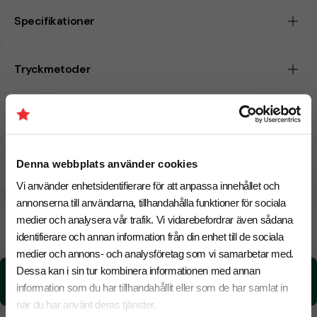
Specifikationer
Tryckmetoder
Pristabell
Denna webbplats använder cookies
CO₂e -avtryck
Vi använder enhetsidentifierare för att anpassa innehållet och
annonserna till användarna, tillhandahålla funktioner för sociala
medier och analysera vår trafik. Vi vidarebefordrar även sådana
Beräknad leveranstid:
6 arbetsdagar
18 Augusti
Snabbare leverans? Kontakta oss.
identifierare och annan information från din enhet till de sociala
medier och annons- och analysföretag som vi samarbetar med.
Dessa kan i sin tur kombinera informationen med annan
CO₂e -avtryck:
4,924521784 kg CO₂e / per styck
information som du har tillhandahållit eller som de har samlat in
när du har använt deras tjänster.