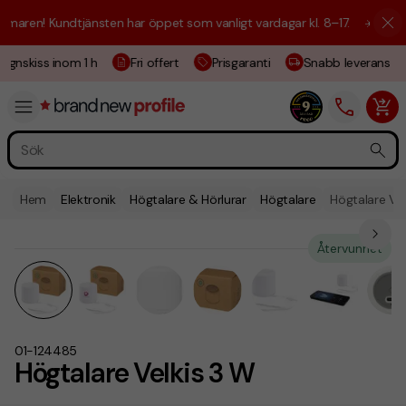
aren! Kundtjänsten har öppet som vanligt vardagar kl. 8–17.
☀️ Vi är h
ignskiss inom 1 h
Fri offert
Prisgaranti
Snabb leverans
Hem
Elektronik
Högtalare & Hörlurar
Högtalare
Högtalare Vel
Återvunnet
01-124485
Högtalare Velkis 3 W