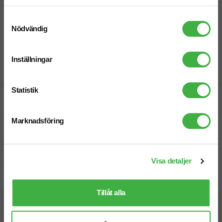
Samtyckesval
Nödvändig
Inställningar
Statistik
Designskiss inom 1 h
Marknadsföring
Fri offert
Prisgaranti
Visa detaljer
Snabb leverans
Tillåt alla
Vi hjälper dig gärna!