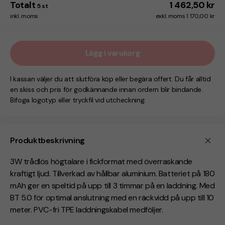
Totalt
1 462,50 kr
5
st
inkl. moms
exkl. moms 1 170,00 kr
Lägg i varukorg
I kassan väljer du att slutföra köp eller begära offert. Du får alltid
en skiss och pris för godkännande innan ordern blir bindande.
Bifoga logotyp eller tryckfil vid utcheckning.
Produktbeskrivning
3W trådlös högtalare i fickformat med överraskande
kraftigt ljud. Tillverkad av hållbar aluminium. Batteriet på 180
mAh ger en speltid på upp till 3 timmar på en laddning. Med
BT 5.0 för optimal anslutning med en räckvidd på upp till 10
meter. PVC-fri TPE laddningskabel medföljer.