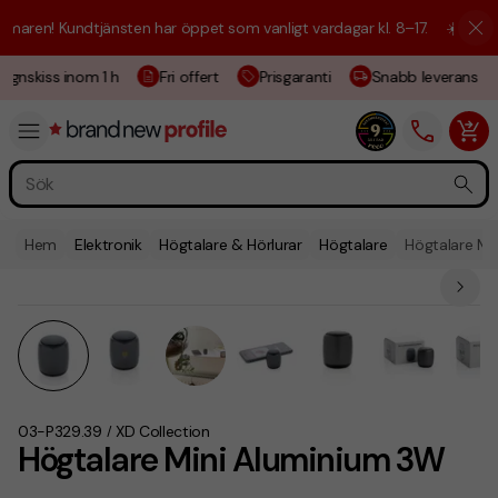
aren! Kundtjänsten har öppet som vanligt vardagar kl. 8–17.
☀️ Vi är h
ignskiss inom 1 h
Fri offert
Prisgaranti
Snabb leverans
Hem
Elektronik
Högtalare & Hörlurar
Högtalare
Högtalare Mi
03-P329.39
XD Collection
/
Högtalare Mini Aluminium 3W