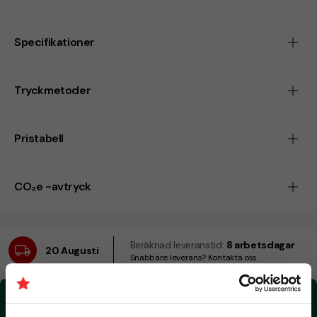
Specifikationer
Tryckmetoder
Pristabell
CO₂e -avtryck
Beräknad leveranstid:
8 arbetsdagar
20 Augusti
Snabbare leverans? Kontakta oss.
CO₂e -avtryck:
0.70 kg CO₂e / per styck