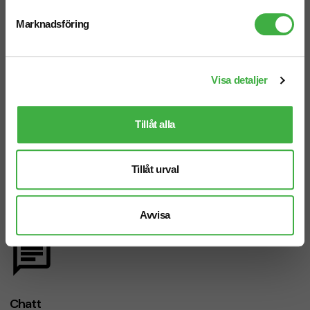
Vi hjälper dig gärna!
Marknadsföring
Visa detaljer
Telefon: 019-760 65 00
Tillåt alla
Mån-fre 08.30 - 17.00
Tillåt urval
Mejl
Avvisa
info@brandnewprofile.com
Chatt