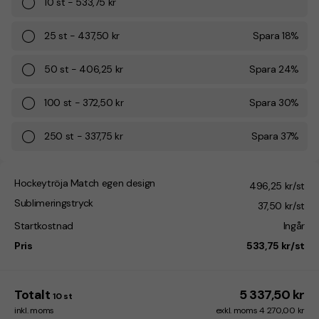
10
st
-
533,75 kr
25
st
-
437,50 kr
Spara
18
%
50
st
-
406,25 kr
Spara
24
%
100
st
-
372,50 kr
Spara
30
%
250
st
-
337,75 kr
Spara
37
%
Hockeytröja Match egen design
496,25 kr/st
Sublimeringstryck
37,50 kr/st
Startkostnad
Ingår
Pris
533,75 kr/st
Totalt
5 337,50 kr
10
st
inkl. moms
exkl. moms 4 270,00 kr