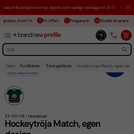
aren! Kundtjänsten har öppet som vanligt vardagar kl. 8–17.
☀️ Vi är h
gnskiss inom 1 h
Fri offert
Prisgaranti
Snabb leverans
Hem
Profilkläder
Träningskläder
Hockeytröja Match, egen desi
Specialprodukt
22-00-H11
Headwear
/
Hockeytröja Match, egen