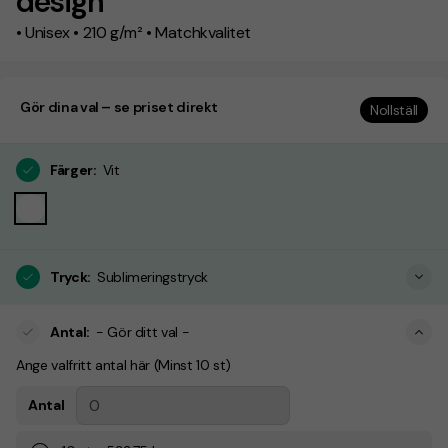
design
• Unisex • 210 g/m² • Matchkvalitet
Gör dina val – se priset direkt
Nollställ
Färger
:
Vit
Tryck
:
Sublimeringstryck
Antal
:
- Gör ditt val -
Ange valfritt antal här (Minst 10 st)
Antal