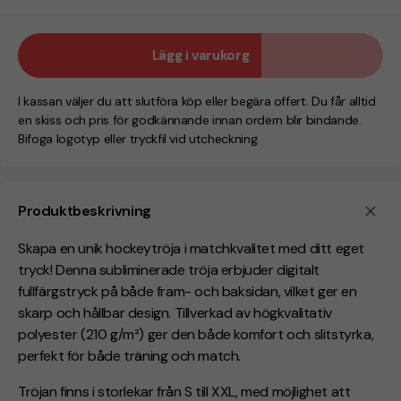
Lägg i varukorg
I kassan väljer du att slutföra köp eller begära offert. Du får alltid
en skiss och pris för godkännande innan ordern blir bindande.
Bifoga logotyp eller tryckfil vid utcheckning.
Produktbeskrivning
Skapa en unik hockeytröja i matchkvalitet med ditt eget
tryck! Denna subliminerade tröja erbjuder digitalt
fullfärgstryck på både fram- och baksidan, vilket ger en
skarp och hållbar design. Tillverkad av högkvalitativ
polyester (210 g/m²) ger den både komfort och slitstyrka,
perfekt för både träning och match.
Tröjan finns i storlekar från S till XXL, med möjlighet att