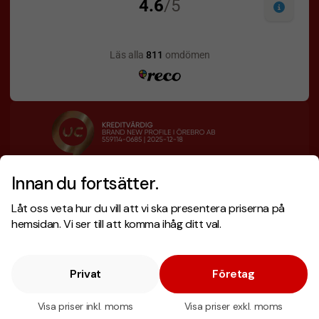
Innan du fortsätter.
Designskiss inom 1 h
Prisgaranti
Låt oss veta hur du vill att vi ska presentera priserna på
Fri offert
Snabb leverans
hemsidan. Vi ser till att komma ihåg ditt val.
Privat
Företag
Copyright © 2026 . Brand New Profile AB
E-handel
av Wombit.
Visa priser inkl. moms
Visa priser exkl. moms