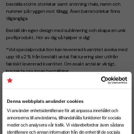
beställa större storlekar samt snörning i hals, namn och
nummer på ryggen mot tillägg. Även barnstorlekar finns
tillgängliga.
Beställ din egen design med sublimering och skapa en unik
profilprodukt.. Hör av dig så hjälper vi dig!
*Vid specialproduktion kan levererad kvantitet avvika med
upp till ±2 % från beställt antal. Fakturering sker utifrån
faktiskt levererad kvantitet. Om exakt antal är viktigt,
kontakta oss innan beställning.
Specialprodukt (57)
Denna webbplats använder cookies
Egen unik design fram & baksida
Hockeytröja i matchkvalité
Vi använder enhetsidentifierare för att anpassa innehållet och
Miljösmart EU-produktion
annonserna till användarna, tillhandahålla funktioner för sociala
medier och analysera vår trafik. Vi vidarebefordrar även sådana
identifierare och annan information från din enhet till de sociala