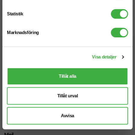
Prisgaranti
Statistik
Snabb leverans
Marknadsföring
Vi hjälper dig gärna!
Visa detaljer
Tillåt alla
Telefon: 019-760 65 00
Tillåt urval
Mån-fre 08.30 - 17.00
Avvisa
Mejl