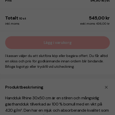
Pris
54,50 kr/st
Totalt
545,00 kr
10
st
inkl. moms
exkl. moms 436,00 kr
Lägg i varukorg
I kassan väljer du att slutföra köp eller begära offert. Du får alltid
en skiss och pris för godkännande innan ordern blir bindande.
Bifoga logotyp eller tryckfil vid utcheckning.
Produktbeskrivning
Handduk Rhine 30x50 cm är en stilren och mångsidig
gästhandduk tillverkad av 100 % bomull med en vikt på
420 g/m². Den har en mjuk och absorberande kvalitet som