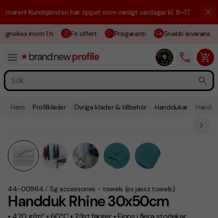
maren! Kundtjänsten har öppet som vanligt vardagar kl. 8–17.
☀️ Vi är 
ignskiss inom 1 h
Fri offert
Prisgaranti
Snabb leverans
Hem
Profilkläder
Övriga kläder & tillbehör
Handdukar
Handdu
44-00964
Sg accessories - towels (ex jassz towels)
/
Handduk Rhine 30x50cm
• 420 g/m² • 60°C • 23st färger • Finns i flera storlekar