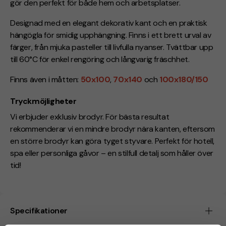
gör den perfekt för både hem och arbetsplatser.
Designad med en elegant dekorativ kant och en praktisk
hängögla för smidig upphängning. Finns i ett brett urval av
färger, från mjuka pasteller till livfulla nyanser. Tvättbar upp
till 60°C för enkel rengöring och långvarig fräschhet.
Finns även i måtten:
50x100
,
70x140
och
100x180/150
Tryckmöjligheter
Vi erbjuder exklusiv brodyr. För bästa resultat
rekommenderar vi en mindre brodyr nära kanten, eftersom
en större brodyr kan göra tyget styvare. Perfekt för hotell,
spa eller personliga gåvor – en stilfull detalj som håller över
tid!
Specifikationer