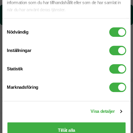
information som du har tillhandahållit eller som de har samlat in
när du har använt deras tjänster.
CO₂e -avtryck:
0,562639013916472 kg CO₂e / per styck
Samtyckesval
Nödvändig
Inställningar
Statistik
Marknadsföring
Designskiss inom 1 h
Fri offert
Visa detaljer
Prisgaranti
Tillåt alla