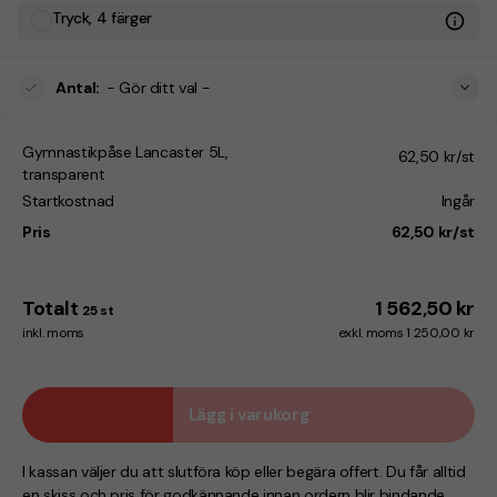
Tryck, 4 färger
Antal
:
- Gör ditt val -
Gymnastikpåse Lancaster 5L,
62,50 kr/st
transparent
Startkostnad
Ingår
Pris
62,50 kr/st
Totalt
1 562,50 kr
25
st
inkl. moms
exkl. moms 1 250,00 kr
Lägg i varukorg
I kassan väljer du att slutföra köp eller begära offert. Du får alltid
en skiss och pris för godkännande innan ordern blir bindande.