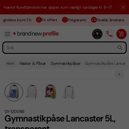
aren! Kundtjänsten har öppet som vanligt vardagar kl. 8–17.
☀️ Vi är h
ignskiss inom 1 h
Fri offert
Prisgaranti
Snabb leverans
Hem
Väskor & Påsar
Gymnastikpåsar
Gymnastikpåse Lancaste
01-120086
Gymnastikpåse Lancaster 5L,
transparent