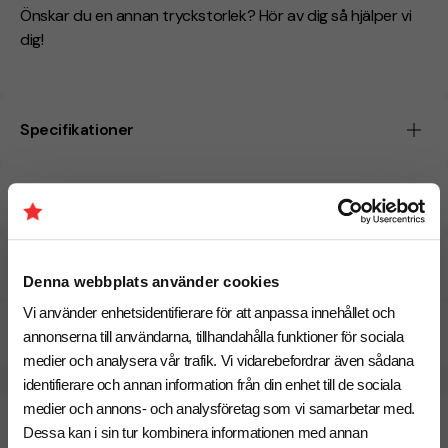
Önskar du en annan tryckstorlek? Hör av dig så hjälper vi
dig!
Specifikationer
Tryckmetoder
Pristabell
Denna webbplats använder cookies
Vi använder enhetsidentifierare för att anpassa innehållet och
CO₂e -avtryck
annonserna till användarna, tillhandahålla funktioner för sociala
medier och analysera vår trafik. Vi vidarebefordrar även sådana
identifierare och annan information från din enhet till de sociala
medier och annons- och analysföretag som vi samarbetar med.
Beräknad leveranstid:
6 arbetsdagar
17 Augusti
Dessa kan i sin tur kombinera informationen med annan
Snabbare leverans? Kontakta oss.