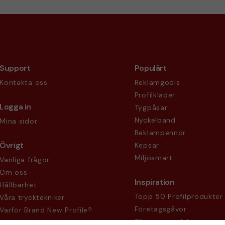
Support
Populärt
Kontakta oss
Reklamgodis
Profilkläder
Logga in
Tygpåsar
Nyckelband
Mina sidor
Reklampennor
Övrigt
Kepsar
Miljösmart
Vanliga frågor
Om oss
Inspiration
Hållbarhet
Topp 50 Profilprodukter
Våra trycktekniker
Företagsgåvor
Varför Brand New Profile?
Säsongsprodukter
Köpvillkor