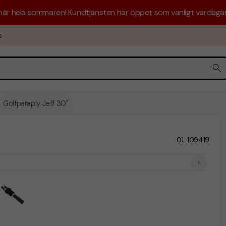
 här hela sommaren! Kundtjänsten har öppet som vanligt vardagar 
s
Golfparaply Jeff 30"
01-109419