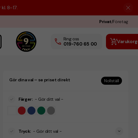
kl. 8–17.
Privat
/
Företag
Ring oss
Varukorg
019-760 65 00
Gör dina val – se priset direkt
Nollställ
Färger
:
- Gör ditt val -
Tryck
:
- Gör ditt val -