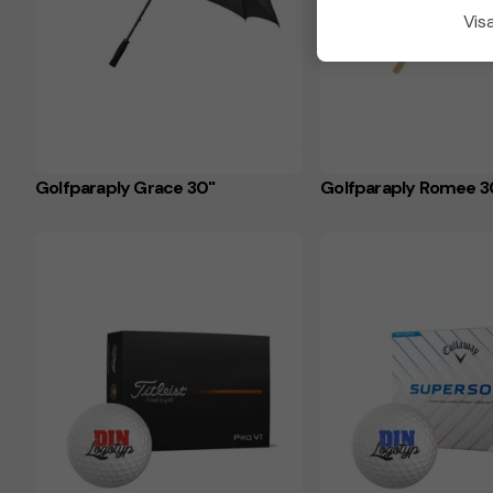
Visa
Golfparaply Grace 30"
Golfparaply Romee 3