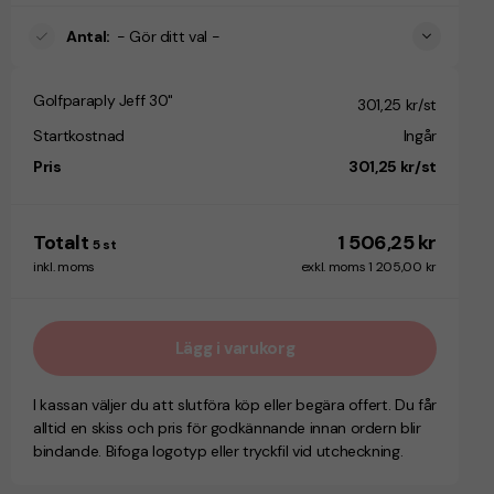
Antal
:
- Gör ditt val -
Golfparaply Jeff 30"
301,25 kr/st
Startkostnad
Ingår
Pris
301,25 kr/st
Totalt
1 506,25 kr
5
st
inkl. moms
exkl. moms 1 205,00 kr
Lägg i varukorg
I kassan väljer du att slutföra köp eller begära offert. Du får
alltid en skiss och pris för godkännande innan ordern blir
bindande. Bifoga logotyp eller tryckfil vid utcheckning.