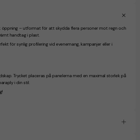
sk öppning – utformat för att skydda flera personer mot regn och
vämt handtag i plast.
fekt för synlig profilering vid evenemang, kampanjer eller i
budskap. Trycket placeras på panelerna med en maximal storlek på
raply i din stil.
g!