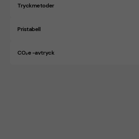
Tryckmetoder
Pristabell
CO₂e -avtryck