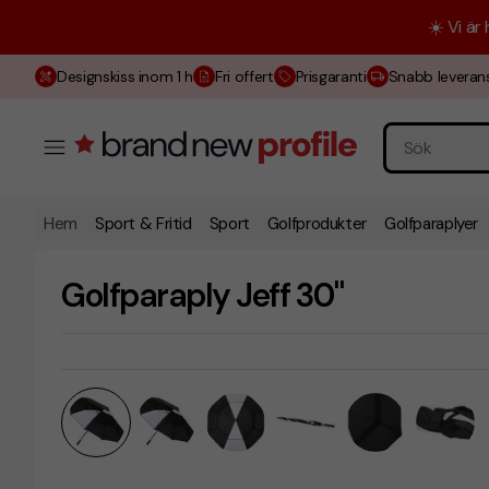
☀️ Vi är
Designskiss inom 1 h
Fri offert
Prisgaranti
Snabb leveran
Hem
Sport & Fritid
Sport
Golfprodukter
Golfparaplyer
Golfparaply Jeff 30"