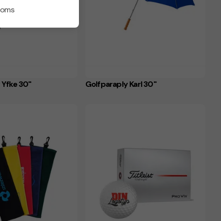
 moms
 Yfke 30"
Golfparaply Karl 30"