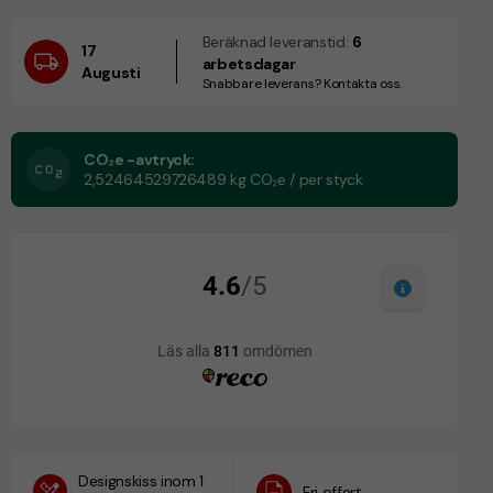
Beräknad leveranstid:
6
17
arbetsdagar
Augusti
Snabbare leverans? Kontakta oss.
CO₂e -avtryck:
2,52464529726489 kg CO₂e / per styck
Designskiss inom 1
Fri offert