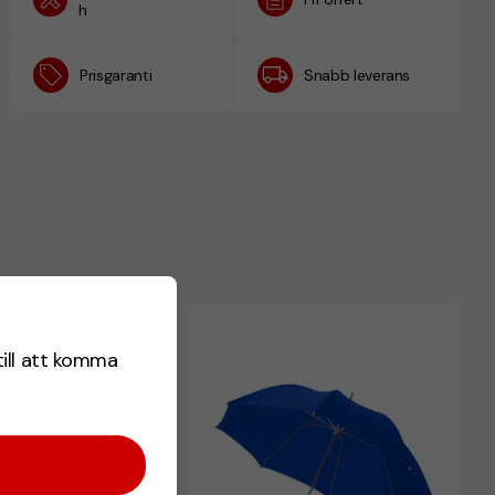
h
Prisgaranti
Snabb leverans
till att komma