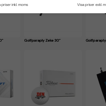
 priser inkl. moms
Visa priser exkl.
0"
Golfparaply Zeke 30"
Golfparaply