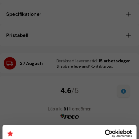
Specifikationer
Pristabell
Beräknad leveranstid:
15 arbetsdagar
27 Augusti
Snabbare leverans? Kontakta oss.