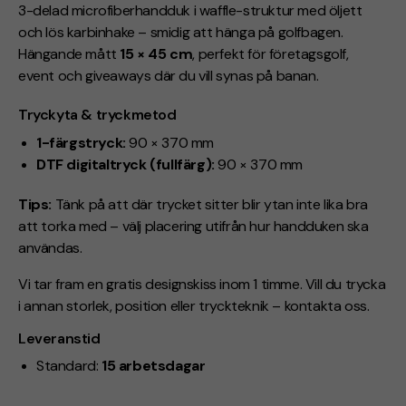
3-delad microfiberhandduk i waffle-struktur med öljett
och lös karbinhake – smidig att hänga på golfbagen.
Hängande mått
15 × 45 cm
, perfekt för företagsgolf,
event och giveaways där du vill synas på banan.
Tryckyta & tryckmetod
1-färgstryck:
90 × 370 mm
DTF digitaltryck (fullfärg):
90 × 370 mm
Tips:
Tänk på att där trycket sitter blir ytan inte lika bra
att torka med – välj placering utifrån hur handduken ska
användas.
Vi tar fram en gratis designskiss inom 1 timme. Vill du trycka
i annan storlek, position eller tryckteknik – kontakta oss.
Leveranstid
Standard:
15 arbetsdagar