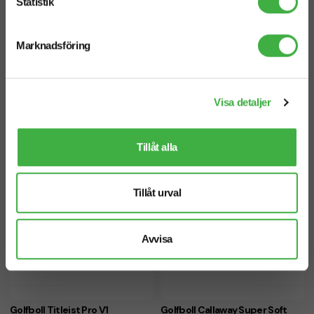
Statistik
Marknadsföring
Golfhandduk Velour
Golfhandduk Frotte
Visa detaljer
Tillåt alla
Tillåt urval
Avvisa
Golfboll Titleist Pro V1
Golfboll Callaway Super Soft