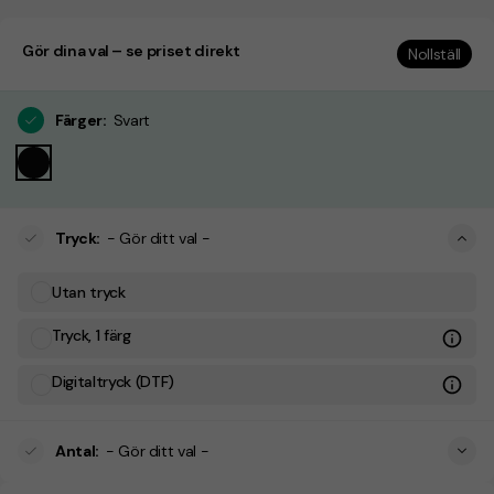
Gör dina val – se priset direkt
Nollställ
Färger
:
Svart
Tryck
:
- Gör ditt val -
Utan tryck
Tryck, 1 färg
Digitaltryck (DTF)
Antal
:
- Gör ditt val -