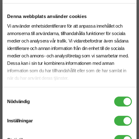
Designskiss inom 1 h
Denna webbplats använder cookies
Fri offert
Vi använder enhetsidentifierare för att anpassa innehållet och
annonserna till användarna, tillhandahålla funktioner för sociala
Prisgaranti
medier och analysera vår trafik. Vi vidarebefordrar även sådana
identifierare och annan information från din enhet till de sociala
Snabb leverans
medier och annons- och analysföretag som vi samarbetar med.
Dessa kan i sin tur kombinera informationen med annan
information som du har tillhandahållit eller som de har samlat in
Relaterade produkter
när du har använt deras tjänster.
Samtyckesval
Nödvändig
Inställningar