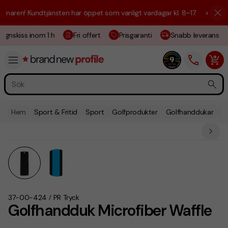
aren! Kundtjänsten har öppet som vanligt vardagar kl. 8–17.
☀️ Vi är h
gnskiss inom 1 h
Fri offert
Prisgaranti
Snabb leverans
Hem
Sport & Fritid
Sport
Golfprodukter
Golfhanddukar
G
37-00-424
PR Tryck
/
Golfhandduk Microfiber Waffle