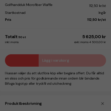
Golfhandduk Microfiber Waffle
112,50 kr/st
Startkostnad
Ingår
Pris
112,50 kr/st
Totalt
5 625,00 kr
50
st
inkl. moms
exkl. moms 4 500,00 kr
Lägg i varukorg
I kassan väljer du att slutföra köp eller begära offert. Du får alltid
en skiss och pris för godkännande innan ordern blir bindande.
Bifoga logotyp eller tryckfil vid utcheckning.
Produktbeskrivning