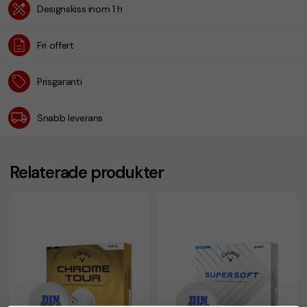
Designskiss inom 1 h
Fri offert
Prisgaranti
Snabb leverans
Relaterade produkter