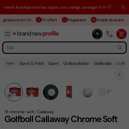
en! Kundtjänsten har öppet som vanligt vardagar kl. 8–17.
☀️ Vi är här
gnskiss inom 1 h
Fri offert
Prisgaranti
Snabb leverans
Hem
Sport & Fritid
Sport
Golfprodukter
Golfbollar
Golfbo
18-chrome-soft
Callaway
/
Golfboll Callaway Chrome Soft