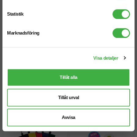
Golfboll Callaway Warbird
Golfboll Titleist Tour Soft
Statistik
Marknadsföring
Visa detaljer
Tillåt alla
Tillåt urval
Golfboll Srixon Soft Feel
Golf Startkit Klassisk Boll
Avvisa