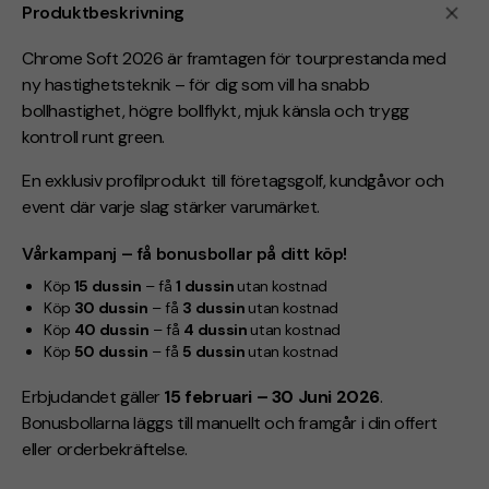
Produktbeskrivning
Chrome Soft 2026 är framtagen för tourprestanda med
ny hastighetsteknik – för dig som vill ha snabb
bollhastighet, högre bollflykt, mjuk känsla och trygg
kontroll runt green.
En exklusiv profilprodukt till företagsgolf, kundgåvor och
event där varje slag stärker varumärket.
Vårkampanj – få bonusbollar på ditt köp!
Köp
15 dussin
– få
1 dussin
utan kostnad
Köp
30 dussin
– få
3 dussin
utan kostnad
Köp
40 dussin
– få
4 dussin
utan kostnad
Köp
50 dussin
– få
5 dussin
utan kostnad
Erbjudandet gäller
15 februari – 30 Juni 2026
.
Bonusbollarna läggs till manuellt och framgår i din offert
eller orderbekräftelse.