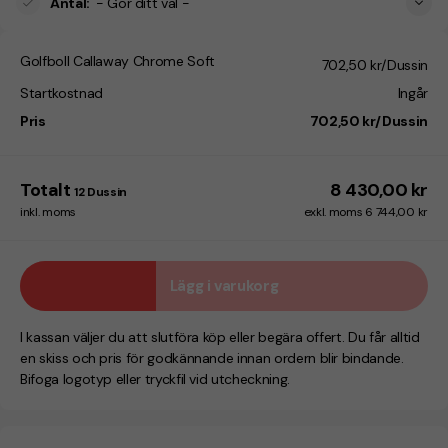
Antal
:
- Gör ditt val -
Golfboll Callaway Chrome Soft
702,50 kr/Dussin
Startkostnad
Ingår
Pris
702,50 kr/Dussin
Totalt
8 430,00 kr
12
Dussin
inkl. moms
exkl. moms 6 744,00 kr
Lägg i varukorg
I kassan väljer du att slutföra köp eller begära offert. Du får alltid
en skiss och pris för godkännande innan ordern blir bindande.
Bifoga logotyp eller tryckfil vid utcheckning.