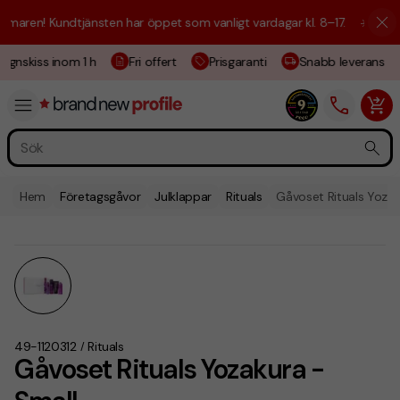
aren! Kundtjänsten har öppet som vanligt vardagar kl. 8–17.
☀️ Vi är h
ignskiss inom 1 h
Fri offert
Prisgaranti
Snabb leverans
Hem
Företagsgåvor
Julklappar
Rituals
Gåvoset Rituals Yozak
49-1120312
Rituals
/
Gåvoset Rituals Yozakura -