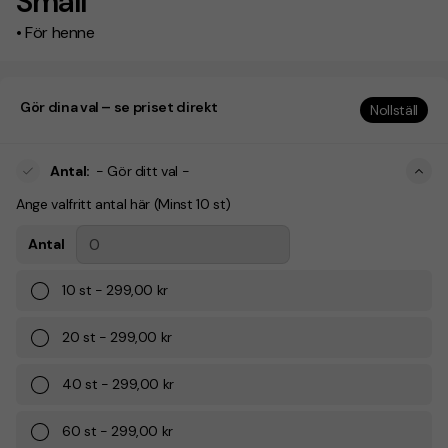
Small
• För henne
Gör dina val – se priset direkt
Nollställ
Antal
:
- Gör ditt val -
Ange valfritt antal här (Minst 10 st)
Antal
10
st
-
299,00 kr
20
st
-
299,00 kr
40
st
-
299,00 kr
60
st
-
299,00 kr