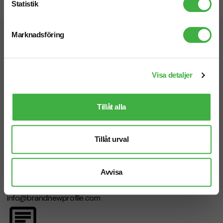
Statistik
Snabb leverans
Marknadsföring
Vi hjälper dig gärna!
Visa detaljer
Tillåt alla
Telefon: 019-760 65 00
Mån-fre 08.30 - 17.00
Tillåt urval
Avvisa
Mejl
info@brandnewprofile.com