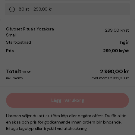
80
st
-
299,00 kr
Gåvoset Rituals Yozakura -
299,00 kr/st
Small
Startkostnad
Ingår
Pris
299,00 kr/st
Totalt
2 990,00 kr
10
st
inkl. moms
exkl. moms 2 392,00 kr
Lägg i varukorg
I kassan väljer du att slutföra köp eller begära offert. Du får alltid
en skiss och pris för godkännande innan ordern blir bindande.
Bifoga logotyp eller tryckfil vid utcheckning.