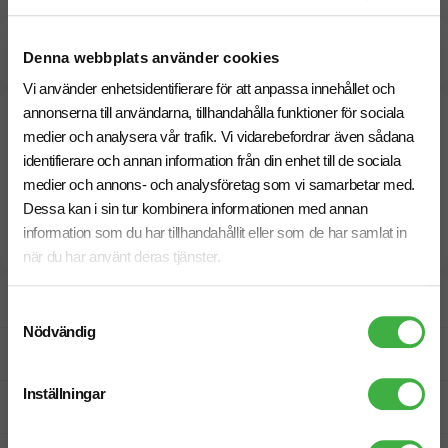
Beräknad leveranstid:
5 arbetsdagar
17 Augusti
Denna webbplats använder cookies
Snabbare leverans? Kontakta oss.
Vi använder enhetsidentifierare för att anpassa innehållet och
annonserna till användarna, tillhandahålla funktioner för sociala
medier och analysera vår trafik. Vi vidarebefordrar även sådana
identifierare och annan information från din enhet till de sociala
medier och annons- och analysföretag som vi samarbetar med.
Dessa kan i sin tur kombinera informationen med annan
information som du har tillhandahållit eller som de har samlat in
när du har använt deras tjänster.
Designskiss inom 1 h
Samtyckesval
Nödvändig
Fri offert
Inställningar
Prisgaranti