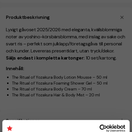
Produktbeskrivning
Lyxigt gåvoset 2025/2026 med eleganta, kvällsblommiga
noter av yoshino-körsbärsblomma, med inslag av sake och
svart ris – perfekt som julklapp/företagsgåva till personal
och kunder. Levereras presentklart, utan tryck/dekor.
Säljs endast i kompletta kartonger:
10 set/kartong.
Innehåll:
The Ritual of Yozakura Body Lotion Mousse – 50 ml
The Ritual of Yozakura Foaming Shower Gel – 50 ml
The Ritual of Yozakura Body Cream – 70 ml
The Ritual of Yozakura Hair & Body Mist – 20 ml
Specifikationer