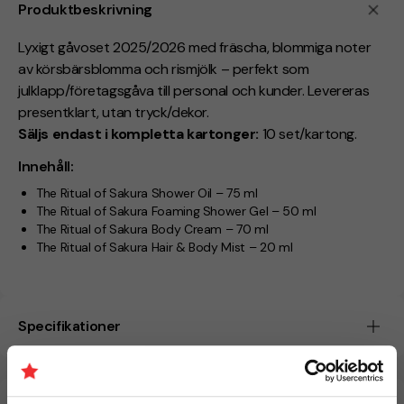
Produktbeskrivning
Lyxigt gåvoset 2025/2026 med fräscha, blommiga noter
av körsbärsblomma och rismjölk – perfekt som
julklapp/företagsgåva till personal och kunder. Levereras
presentklart, utan tryck/dekor.
Säljs endast i kompletta kartonger:
10 set/kartong.
Innehåll:
The Ritual of Sakura Shower Oil – 75 ml
The Ritual of Sakura Foaming Shower Gel – 50 ml
The Ritual of Sakura Body Cream – 70 ml
The Ritual of Sakura Hair & Body Mist – 20 ml
Specifikationer
Beräknad leveranstid:
5 arbetsdagar