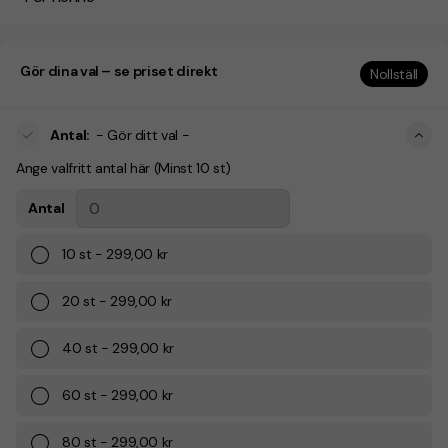
Gör dina val – se priset direkt
Nollställ
Antal
:
- Gör ditt val -
Ange valfritt antal här (Minst 10 st)
Antal
10
st
-
299,00 kr
20
st
-
299,00 kr
40
st
-
299,00 kr
60
st
-
299,00 kr
80
st
-
299,00 kr