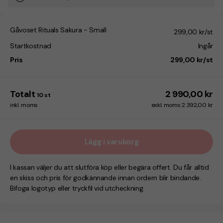
Gåvoset Rituals Sakura - Small
299,00 kr/st
Startkostnad
Ingår
Pris
299,00 kr/st
Totalt
2 990,00 kr
10
st
inkl. moms
exkl. moms 2 392,00 kr
Lägg i varukorg
I kassan väljer du att slutföra köp eller begära offert. Du får alltid
en skiss och pris för godkännande innan ordern blir bindande.
Bifoga logotyp eller tryckfil vid utcheckning.