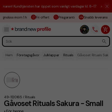
aren! Kundtjänsten har öppet som vanligt vardagar kl. 8–17.
☀️ Vi är h
ignskiss inom 1 h
Fri offert
Prisgaranti
Snabb leverans
Hem
Företagsgåvor
Julklappar
Rituals
Gåvoset Rituals Sakur
49-1120165
Rituals
/
Gåvoset Rituals Sakura - Small
• För henne