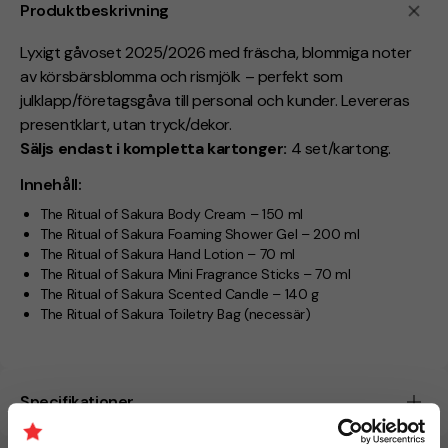
Produktbeskrivning
Lyxigt gåvoset 2025/2026 med fräscha, blommiga noter
av körsbärsblomma och rismjölk – perfekt som
julklapp/företagsgåva till personal och kunder. Levereras
presentklart, utan tryck/dekor.
Säljs endast i kompletta kartonger:
4 set/kartong.
Innehåll:
The Ritual of Sakura Body Cream – 150 ml
The Ritual of Sakura Foaming Shower Gel – 200 ml
The Ritual of Sakura Hand Lotion – 70 ml
The Ritual of Sakura Mini Fragrance Sticks – 70 ml
The Ritual of Sakura Scented Candle – 140 g
The Ritual of Sakura Toiletry Bag (necessär)
Specifikationer