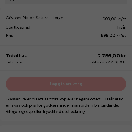
Gåvoset Rituals Sakura - Large
699,00 kr/st
Startkostnad
Ingår
Pris
699,00 kr/st
Totalt
2 796,00 kr
4
st
inkl. moms
exkl. moms 2 236,80 kr
Lägg i varukorg
I kassan väljer du att slutföra köp eller begära offert. Du får alltid
en skiss och pris för godkännande innan ordern blir bindande.
Bifoga logotyp eller tryckfil vid utcheckning.