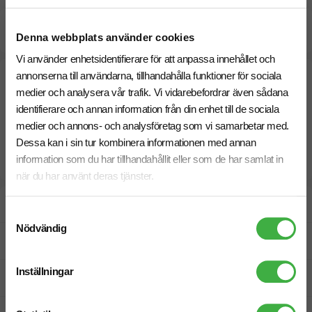
Beräknad leveranstid:
5 arbetsdagar
17 Augusti
Denna webbplats använder cookies
Snabbare leverans? Kontakta oss.
Vi använder enhetsidentifierare för att anpassa innehållet och
annonserna till användarna, tillhandahålla funktioner för sociala
medier och analysera vår trafik. Vi vidarebefordrar även sådana
identifierare och annan information från din enhet till de sociala
medier och annons- och analysföretag som vi samarbetar med.
Dessa kan i sin tur kombinera informationen med annan
information som du har tillhandahållit eller som de har samlat in
när du har använt deras tjänster.
Designskiss inom 1 h
Samtyckesval
Nödvändig
Fri offert
Inställningar
Prisgaranti