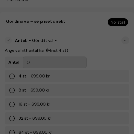
Gör dina val – se priset direkt
Nollställ
Antal
:
- Gör ditt val -
Ange valfritt antal här (Minst 4 st)
Antal
4
st
-
699,00 kr
8
st
-
699,00 kr
16
st
-
699,00 kr
32
st
-
699,00 kr
64
st
-
699,00 kr