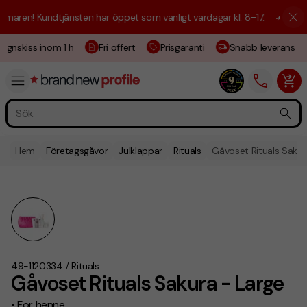
aren! Kundtjänsten har öppet som vanligt vardagar kl. 8–17.
☀️ Vi är h
ignskiss inom 1 h
Fri offert
Prisgaranti
Snabb leverans
Hem
Företagsgåvor
Julklappar
Rituals
Gåvoset Rituals Sakur
49-1120334
Rituals
/
Gåvoset Rituals Sakura - Large
• För henne