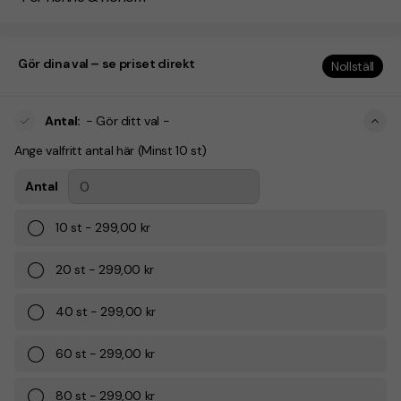
Gör dina val – se priset direkt
Nollställ
Antal
:
- Gör ditt val -
Ange valfritt antal här (Minst 10 st)
Antal
10
st
-
299,00 kr
20
st
-
299,00 kr
40
st
-
299,00 kr
60
st
-
299,00 kr
80
st
-
299,00 kr