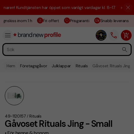
aren! Kundtjänsten har öppet som vanligt vardagar kl. 8–17.
☀️ Vi är h
ignskiss inom 1 h
Fri offert
Prisgaranti
Snabb leverans
Hem
Företagsgåvor
Julklappar
Rituals
Gåvoset Rituals Jing -
49-1120157
Rituals
/
Gåvoset Rituals Jing - Small
• För henne & honom