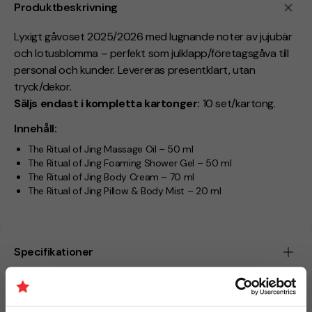
Produktbeskrivning
Lyxigt gåvoset 2025/2026 med lugnande noter av jujubär
och lotusblomma – perfekt som julklapp/företagsgåva till
personal och kunder. Levereras presentklart, utan
tryck/dekor.
Säljs endast i kompletta kartonger:
10 set/kartong.
Innehåll:
The Ritual of Jing Massage Oil – 50 ml
The Ritual of Jing Foaming Shower Gel – 50 ml
The Ritual of Jing Body Cream – 70 ml
The Ritual of Jing Pillow & Body Mist – 20 ml
Specifikationer
Beräknad leveranstid:
5 arbetsdagar