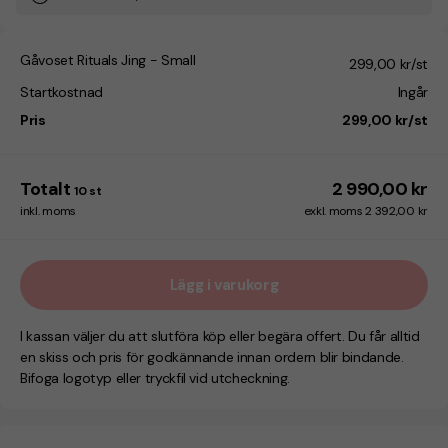
Gåvoset Rituals Jing - Small
299,00 kr/st
Startkostnad
Ingår
Pris
299,00 kr/st
Totalt
2 990,00 kr
10
st
inkl. moms
exkl. moms 2 392,00 kr
Lägg i varukorg
I kassan väljer du att slutföra köp eller begära offert. Du får alltid
en skiss och pris för godkännande innan ordern blir bindande.
Bifoga logotyp eller tryckfil vid utcheckning.