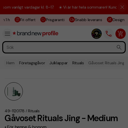
m vanligt vardagar kl. 8–17.
☀️ Vi är här hela sommaren! Kundtjänsten 
m 1 h
Fri offert
Prisgaranti
Snabb leverans
Designski
Hem
Företagsgåvor
Julklappar
Rituals
Gåvoset Rituals Jing
49-1120178
Rituals
/
Gåvoset Rituals Jing - Medium
• För henne & honom