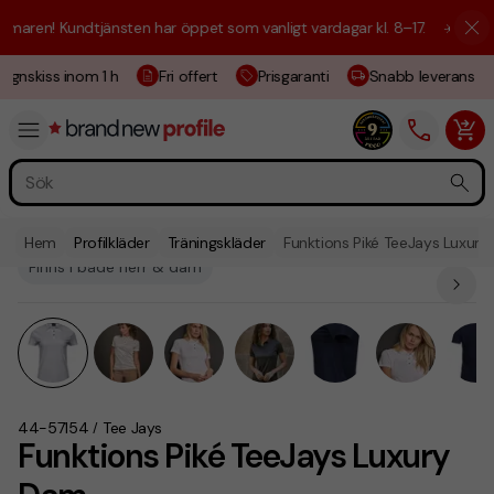
aren! Kundtjänsten har öppet som vanligt vardagar kl. 8–17.
☀️ Vi är h
ignskiss inom 1 h
Fri offert
Prisgaranti
Snabb leverans
Hem
Profilkläder
Träningskläder
Funktions Piké TeeJays Luxur
Finns i både herr & dam
44-57154
Tee Jays
/
Funktions Piké TeeJays Luxury