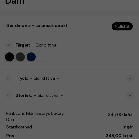
Dam
Gör dina val – se priset direkt
Nollställ
Färger
:
- Gör ditt val -
Tryck
:
- Gör ditt val -
Storlek
:
- Gör ditt val -
Funktions Piké TeeJays Luxury
345,00 kr/st
Dam
Startkostnad
Ingår
Pris
345,00 kr/st