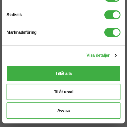
Prisgaranti
Statistik
Snabb leverans
Marknadsföring
Vi hjälper dig gärna!
Visa detaljer
Tillåt alla
Telefon: 019-760 65 00
Tillåt urval
Mån-fre 08.30 - 17.00
Avvisa