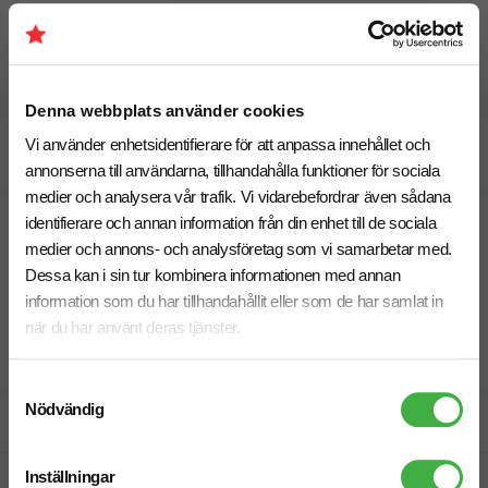
Pristabell
Denna webbplats använder cookies
Beräknad leveranstid:
10 arbetsdagar
Vi använder enhetsidentifierare för att anpassa innehållet och
21 Augusti
Snabbare leverans? Kontakta oss.
annonserna till användarna, tillhandahålla funktioner för sociala
medier och analysera vår trafik. Vi vidarebefordrar även sådana
identifierare och annan information från din enhet till de sociala
medier och annons- och analysföretag som vi samarbetar med.
Dessa kan i sin tur kombinera informationen med annan
information som du har tillhandahållit eller som de har samlat in
när du har använt deras tjänster.
Samtyckesval
Nödvändig
Designskiss inom 1 h
Inställningar
Fri offert