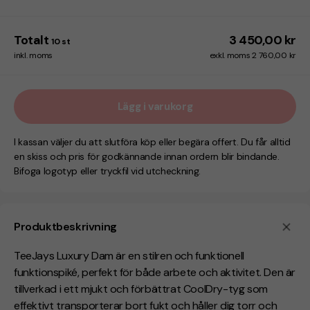
Totalt
3 450,00 kr
10
st
inkl. moms
exkl. moms 2 760,00 kr
Lägg i varukorg
I kassan väljer du att slutföra köp eller begära offert. Du får alltid
en skiss och pris för godkännande innan ordern blir bindande.
Bifoga logotyp eller tryckfil vid utcheckning.
Produktbeskrivning
TeeJays Luxury Dam är en stilren och funktionell
funktionspiké, perfekt för både arbete och aktivitet. Den är
tillverkad i ett mjukt och förbättrat CoolDry-tyg som
effektivt transporterar bort fukt och håller dig torr och