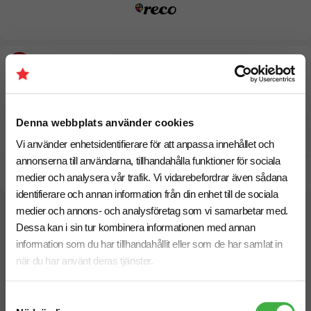
Designskiss inom 1 h
Fri offert
Denna webbplats använder cookies
Prisgaranti
Vi använder enhetsidentifierare för att anpassa innehållet och
annonserna till användarna, tillhandahålla funktioner för sociala
Snabb leverans
medier och analysera vår trafik. Vi vidarebefordrar även sådana
identifierare och annan information från din enhet till de sociala
medier och annons- och analysföretag som vi samarbetar med.
Vi hjälper dig gärna!
Dessa kan i sin tur kombinera informationen med annan
information som du har tillhandahållit eller som de har samlat in
när du har använt deras tjänster.
Samtyckesval