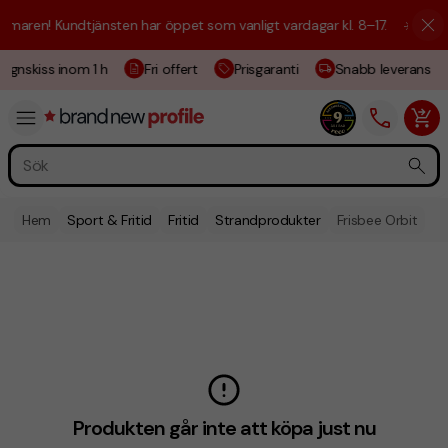
maren! Kundtjänsten har öppet som vanligt vardagar kl. 8–17.
☀️ Vi är 
ignskiss inom 1 h
Fri offert
Prisgaranti
Snabb leverans
Hem
Sport & Fritid
Fritid
Strandprodukter
Frisbee Orbit
Produkten går inte att köpa just nu