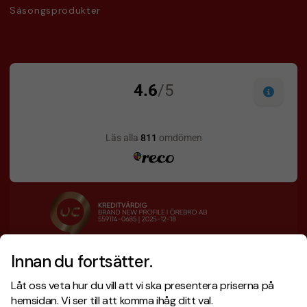
Säsongsprodukter
Innan du fortsätter.
Designskiss inom 1 h
Prisgaranti
Låt oss veta hur du vill att vi ska presentera priserna på
Fri offert
Snabb leverans
hemsidan. Vi ser till att komma ihåg ditt val.