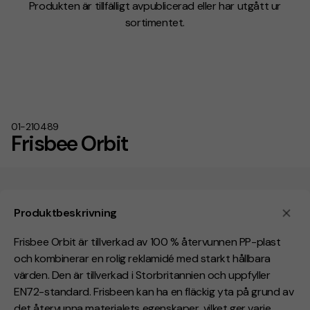
Produkten är tillfälligt avpublicerad eller har utgått ur
sortimentet.
01-210489
Frisbee Orbit
Produktbeskrivning
Frisbee Orbit är tillverkad av 100 % återvunnen PP-plast
och kombinerar en rolig reklamidé med starkt hållbara
värden. Den är tillverkad i Storbritannien och uppfyller
EN72-standard. Frisbeen kan ha en fläckig yta på grund av
det återvunna materialets egenskaper, vilket ger varje