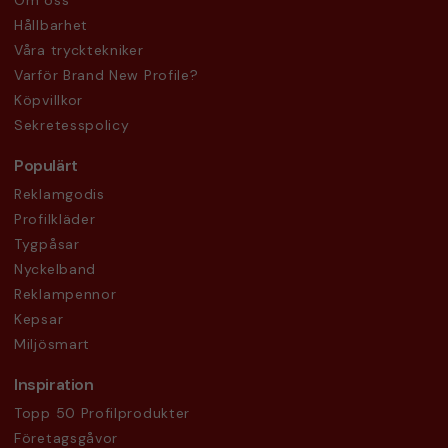
Om oss
Hållbarhet
Våra trycktekniker
Varför Brand New Profile?
Köpvillkor
Sekretesspolicy
Populärt
Reklamgodis
Profilkläder
Tygpåsar
Nyckelband
Reklampennor
Kepsar
Miljösmart
Inspiration
Topp 50 Profilprodukter
Företagsgåvor