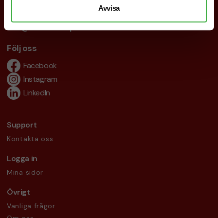
Avvisa
019-760 65 00
info@brandnewprofile.com
Följ oss
Facebook
Instagram
LinkedIn
Support
Kontakta oss
Logga in
Mina sidor
Övrigt
Vanliga frågor