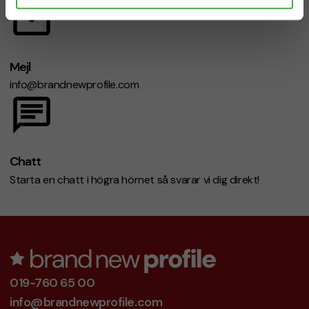
Mejl
info@brandnewprofile.com
Chatt
Starta en chatt i högra hörnet så svarar vi dig direkt!
019-760 65 00
info@brandnewprofile.com