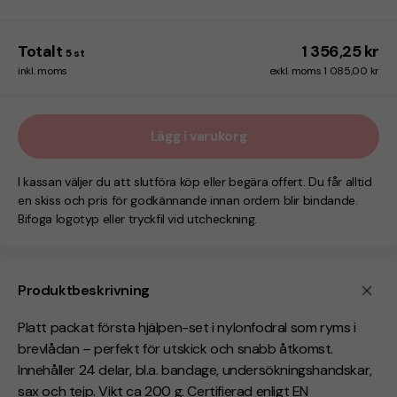
Totalt
1 356,25 kr
5
st
inkl. moms
exkl. moms 1 085,00 kr
Lägg i varukorg
I kassan väljer du att slutföra köp eller begära offert. Du får alltid
en skiss och pris för godkännande innan ordern blir bindande.
Bifoga logotyp eller tryckfil vid utcheckning.
Produktbeskrivning
Platt packat första hjälpen-set i nylonfodral som ryms i
brevlådan – perfekt för utskick och snabb åtkomst.
Innehåller 24 delar, bl.a. bandage, undersökningshandskar,
sax och tejp. Vikt ca 200 g. Certifierad enligt EN