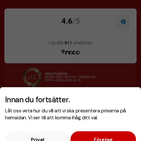
Innan du fortsätter.
Designskiss inom 1 h
Prisgaranti
Låt oss veta hur du vill att vi ska presentera priserna på
Fri offert
Snabb leverans
hemsidan. Vi ser till att komma ihåg ditt val.
Privat
Företag
Copyright © 2026 . Brand New Profile AB