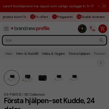
aren! Kundtjänsten har öppet som vanligt vardagar kl. 8–17.
☀️ Vi är h
ignskiss inom 1 h
Fri offert
Prisgaranti
Snabb leverans
Hem
Hem & Hushåll
Hälsa & Hygien
Första hjälpen
Första hj
03-P265.12
XD Collection
/
Första hjälpen-set Kudde, 24