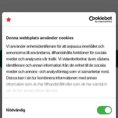
CO₂e -avtryck
Beräknad leveranstid:
8 arbetsdagar
Denna webbplats använder cookies
20 Augusti
Snabbare leverans? Kontakta oss.
Vi använder enhetsidentifierare för att anpassa innehållet och
annonserna till användarna, tillhandahålla funktioner för sociala
CO₂e -avtryck:
medier och analysera vår trafik. Vi vidarebefordrar även sådana
1.36 kg CO₂e / per styck
identifierare och annan information från din enhet till de sociala
medier och annons- och analysföretag som vi samarbetar med.
Dessa kan i sin tur kombinera informationen med annan
information som du har tillhandahållit eller som de har samlat in
när du har använt deras tjänster.
Samtyckesval
Nödvändig