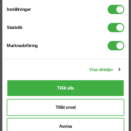
Designskiss inom 1 h
Inställningar
Fri offert
Statistik
Prisgaranti
Marknadsföring
Snabb leverans
Visa detaljer
Vi hjälper dig gärna!
Tillåt alla
Tillåt urval
Telefon: 019-760 65 00
Mån-fre 08.30 - 17.00
Avvisa