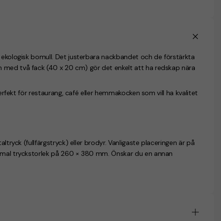
d ekologisk bomull. Det justerbara nackbandet och de förstärkta
 med två fack (40 x 20 cm) gör det enkelt att ha redskap nära
Perfekt för restaurang, café eller hemmakocken som vill ha kvalitet
ltryck (fullfärgstryck) eller brodyr. Vanligaste placeringen är på
ximal tryckstorlek på 260 × 380 mm. Önskar du en annan