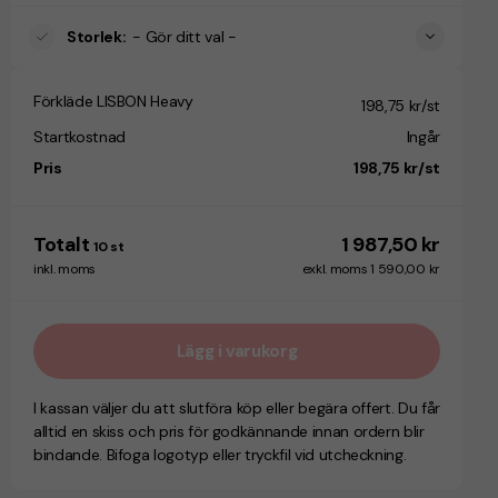
Storlek
:
- Gör ditt val -
Förkläde LISBON Heavy
198,75 kr/st
Startkostnad
Ingår
Pris
198,75 kr/st
Totalt
1 987,50 kr
10
st
inkl. moms
exkl. moms 1 590,00 kr
Lägg i varukorg
I kassan väljer du att slutföra köp eller begära offert. Du får
alltid en skiss och pris för godkännande innan ordern blir
bindande. Bifoga logotyp eller tryckfil vid utcheckning.