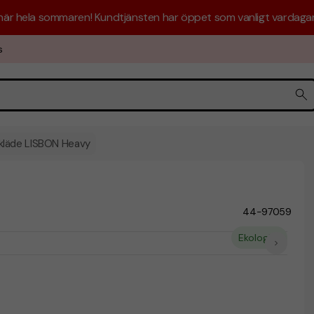
 här hela sommaren! Kundtjänsten har öppet som vanligt vardagar 
s
kläde LISBON Heavy
44-97059
Ekologisk