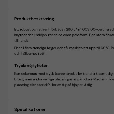
Produktbeskrivning
Ett robust och stilrent förkläde i 280 g/m² OCS100-certifiera
knytbanden i midjan ger en bekväm passform. Den stora fickan
till hands.
Finns i flera trendiga färger och tål maskintvätt upp till 60°C. 
och hållbarhet i ett!
Tryckmöjligheter
Kan dekoreras med tryck (screentryck eller transfer), samt digita
bröst, men andra vanliga placeringar är på fickan. Med en ma
placering eller storlek? Hör av dig så hjälper vi dig!
Specifikationer