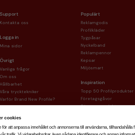
Support
Populärt
Kontakta oss
Reklamgodis
Profilkläder
Logga in
Tygpåsar
Nyckelband
Mina sidor
Reklampennor
Övrigt
Kepsar
Miljösmart
Vanliga frågor
Om oss
Inspiration
Hållbarhet
Topp 50 Profilprodukter
Våra trycktekniker
Företagsgåvor
Varför Brand New Profile?
Säsongsprodukter
Köpvillkor
Sekretesspolicy
r cookies
 för att anpassa innehållet och annonserna till användarna, tillhandahålla f
år trafik. Vi vidarebefordrar även sådana identifierare och annan informati