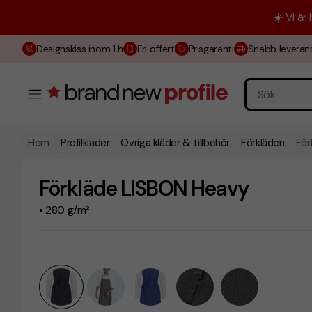
☀️ Vi är
Designskiss inom 1 h
Fri offert
Prisgaranti
Snabb leveran
Hem
Profilkläder
Övriga kläder & tillbehör
Förkläden
För
Förkläde LISBON Heavy
• 280 g/m²