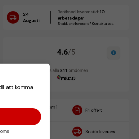
Beräknad leveranstid:
10
24
arbetsdagar
Augusti
Snabbare leverans? Kontakta oss.
till att komma
Designskiss inom 1
Fri offert
h
 moms
Prisgaranti
Snabb leverans