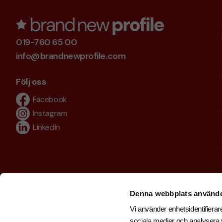
019-760 65 00
info@brandnewprofile.com
Följ oss
Facebook
Instagram
LinkedIn
Denna webbplats använde
Vi använder enhetsidentifierare
sociala medier och analysera v