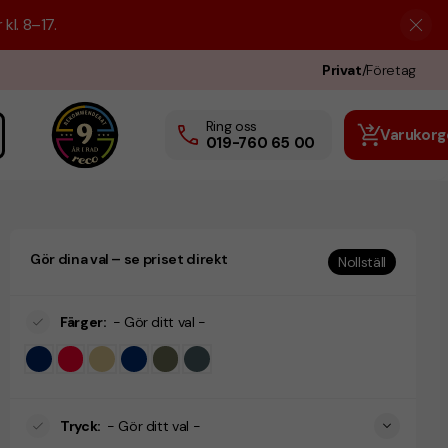
kl. 8–17.
Privat
/
Företag
Ring oss
Varukorg
019-760 65 00
Gör dina val – se priset direkt
Nollställ
Färger
:
- Gör ditt val -
Tryck
:
- Gör ditt val -