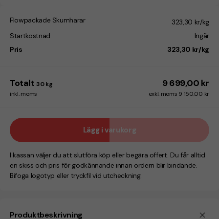
Flowpackade Skumharar
323,30 kr/kg
Startkostnad
Ingår
Pris
323,30 kr/kg
Totalt
9 699,00 kr
30
kg
inkl. moms
exkl. moms 9 150,00 kr
Lägg i varukorg
I kassan väljer du att slutföra köp eller begära offert. Du får alltid
en skiss och pris för godkännande innan ordern blir bindande.
Bifoga logotyp eller tryckfil vid utcheckning.
Produktbeskrivning