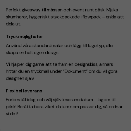
Perfekt giveaway till mässan och event runt påsk. Mjuka
skumharar, hygieniskt styckpackade i flowpack – enkla att
dela ut.
Tryckmöjligheter
Använd våra standardmallar och lägg till logotyp, eller
skapa en helt egen design.
Vi hjälper dig gärna att ta fram en designskiss, annars
hittar du en tryckmall under “Dokument” om du vill göra
designen själv.
Flexibel leverans
Förbeställ idag och välj själv leveransdatum – lagom till
påsk! Berätta bara vilket datum som passar dig, så ordnar
vi det!