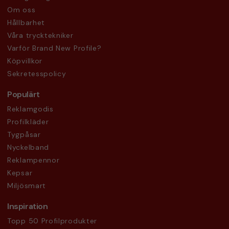
Om oss
Hållbarhet
Våra trycktekniker
Varför Brand New Profile?
Köpvillkor
Sekretesspolicy
Populärt
Reklamgodis
Profilkläder
Tygpåsar
Nyckelband
Reklampennor
Kepsar
Miljösmart
Inspiration
Topp 50 Profilprodukter