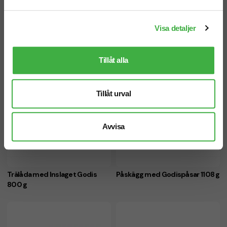
kg
kg
Visa detaljer
Tillåt alla
Tillåt urval
Avvisa
Trälåda med Inslaget Godis
Påskägg med Godispåsar 1108 g
800 g