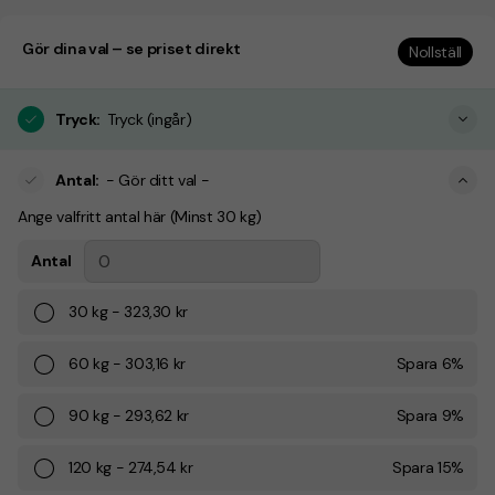
Gör dina val – se priset direkt
Nollställ
Tryck
:
Tryck (ingår)
Antal
:
- Gör ditt val -
Ange valfritt antal här (Minst 30 kg)
Antal
30
kg
-
323,30 kr
60
kg
-
303,16 kr
Spara
6
%
90
kg
-
293,62 kr
Spara
9
%
120
kg
-
274,54 kr
Spara
15
%