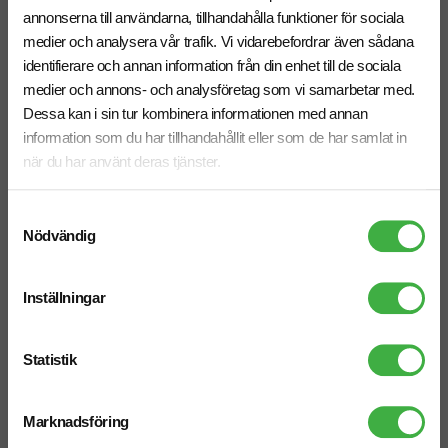
annonserna till användarna, tillhandahålla funktioner för sociala
medier och analysera vår trafik. Vi vidarebefordrar även sådana
identifierare och annan information från din enhet till de sociala
medier och annons- och analysföretag som vi samarbetar med.
Påskägg med Inslaget Godis 1,3
Påskägg med Lösviktsgodis 1,6
Dessa kan i sin tur kombinera informationen med annan
kg
kg
information som du har tillhandahållit eller som de har samlat in
när du har använt deras tjänster.
Samtyckesval
Nödvändig
Inställningar
Statistik
Marknadsföring
Trälåda med Inslaget Godis 1,5
Påskkorg med Inslaget Godis 1,5