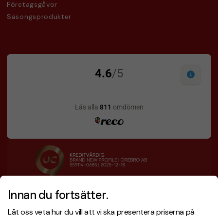
Företagsgåvor
Säsongsprodukter
Innan du fortsätter.
Designskiss inom 1 h
Prisgaranti
Låt oss veta hur du vill att vi ska presentera priserna på
Fri offert
Snabb leverans