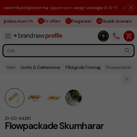
ren! Kundtjänsten har öppet som vanligt vardagar kl. 8–17.
☀️ Vi är hä
gnskiss inom 1 h
Fri offert
Prisgaranti
Snabb leverans
Hem
Godis & Delikatesser
Påskgodis Företag
Flowpackade S
21-00-94281
Flowpackade Skumharar