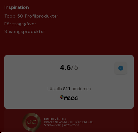
Inspiration
Topp 50 Profilprodukter
Företagsgåvor
Säsongsprodukter