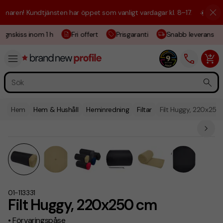
aren! Kundtjänsten har öppet som vanligt vardagar kl. 8–17.
☀️ Vi är h
gnskiss inom 1 h
Fri offert
Prisgaranti
Snabb leverans
Hem
Hem & Hushåll
Heminredning
Filtar
Filt Huggy, 220x25
01-113331
Filt Huggy, 220x250 cm
• Förvaringspåse