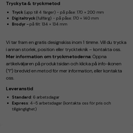
Tryckyta & tryckmetod
Tryck
(upp till 4 färger) - på påse: 170 × 200 mm
Digitaltryck
(fullfärg) - på påse: 170 × 140 mm
Brodyr -
på filt: 134 × 134 mm
Vi tar fram en gratis designskiss inom 1 timme. Vill du trycka
i annan storlek, position eller tryckteknik – kontakta oss.
Mer information om tryckmetoderna
: Öppna
artikelväljaren på produktsidan och klicka på info-ikonen
(”i”) bredvid en metod för mer information, eller kontakta
oss.
Leveranstid
Standard
: 6 arbetsdagar
Express
: 4–5 arbetsdagar (kontakta oss för pris och
tillgänglighet)