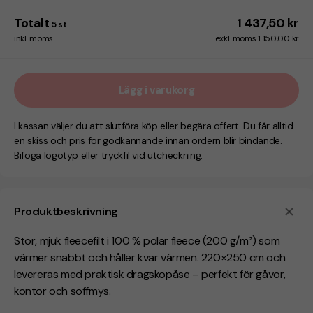
Totalt
1 437,50 kr
5
st
inkl. moms
exkl. moms 1 150,00 kr
Lägg i varukorg
I kassan väljer du att slutföra köp eller begära offert. Du får alltid
en skiss och pris för godkännande innan ordern blir bindande.
Bifoga logotyp eller tryckfil vid utcheckning.
Produktbeskrivning
Stor, mjuk fleecefilt i 100 % polar fleece (200 g/m²) som
värmer snabbt och håller kvar värmen. 220×250 cm och
levereras med praktisk dragskopåse – perfekt för gåvor,
kontor och soffmys.