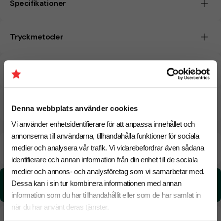
Specifikationer
Tryckmetoder
Pristabell
CO₂e -avtryck
Denna webbplats använder cookies
Vi använder enhetsidentifierare för att anpassa innehållet och
annonserna till användarna, tillhandahålla funktioner för sociala
Beräknad leveranstid:
6 arbetsdagar
medier och analysera vår trafik. Vi vidarebefordrar även sådana
18 Augusti
Snabbare leverans? Kontakta oss.
identifierare och annan information från din enhet till de sociala
medier och annons- och analysföretag som vi samarbetar med.
CO₂e -avtryck:
Dessa kan i sin tur kombinera informationen med annan
8,7406925042163 kg CO₂e / per styck
information som du har tillhandahållit eller som de har samlat in
när du har använt deras tjänster.