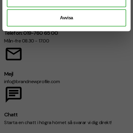
Avvisa
Telefon: 019-760 65 00
Mån-fre 08.30 - 17.00
Mejl
info@brandnewprofile.com
Chatt
Starta en chatt i högra hörnet så svarar vi dig direkt!