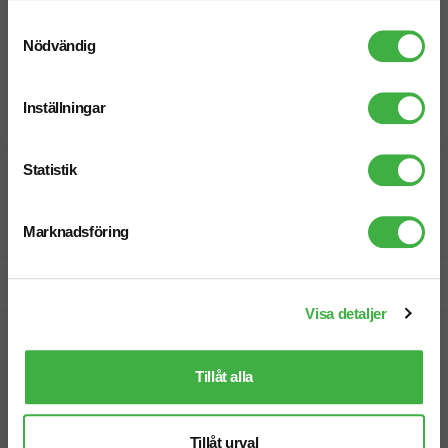
Samtyckesval
Nödvändig
Inställningar
Statistik
Designskiss inom 1 h
Fri offert
Marknadsföring
Prisgaranti
Visa detaljer
Snabb leverans
Tillåt alla
Vi hjälper dig gärna!
Tillåt urval