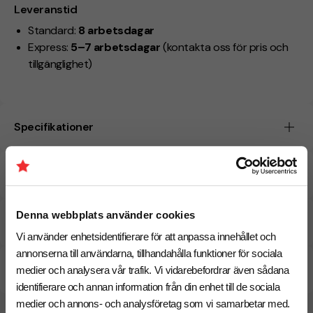
Leveranstid
Standard:
8 arbetsdagar
Express:
5–7 arbetsdagar
(kontakta oss för pris och
tillgänglighet)
Specifikationer
Tryckmetoder
Denna webbplats använder cookies
Pristabell
Vi använder enhetsidentifierare för att anpassa innehållet och
annonserna till användarna, tillhandahålla funktioner för sociala
CO₂e -avtryck
medier och analysera vår trafik. Vi vidarebefordrar även sådana
identifierare och annan information från din enhet till de sociala
medier och annons- och analysföretag som vi samarbetar med.