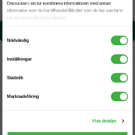
Dessa kan i sin tur kombinera informationen med annan
Beräknad leveranstid:
8 arbetsdagar
19 Augusti
information som du har tillhandahållit eller som de har samlat in
Snabbare leverans? Kontakta oss.
när du har använt deras tjänster.
CO₂e -avtryck:
1.46 kg CO₂e / per styck
Samtyckesval
Nödvändig
Inställningar
Statistik
Marknadsföring
Designskiss inom 1 h
Visa detaljer
Fri offert