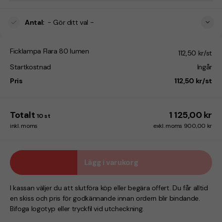
Antal
:
- Gör ditt val -
Ficklampa Flara 80 lumen
112,50 kr/st
Startkostnad
Ingår
Pris
112,50 kr/st
Totalt
1 125,00 kr
10
st
inkl. moms
exkl. moms 900,00 kr
Lägg i varukorg
I kassan väljer du att slutföra köp eller begära offert. Du får alltid
en skiss och pris för godkännande innan ordern blir bindande.
Bifoga logotyp eller tryckfil vid utcheckning.