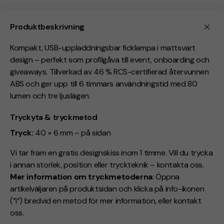
Produktbeskrivning
Kompakt, USB-uppladdningsbar ficklampa i mattsvart
design – perfekt som profilgåva till event, onboarding och
giveaways. Tillverkad av 46 % RCS-certifierad återvunnen
ABS och ger upp till 6 timmars användningstid med 80
lumen och tre ljuslägen.
Tryckyta & tryckmetod
Tryck:
40 × 6 mm – på sidan
Vi tar fram en gratis designskiss inom 1 timme. Vill du trycka
i annan storlek, position eller tryckteknik – kontakta oss.
Mer information om tryckmetoderna
: Öppna
artikelväljaren på produktsidan och klicka på info-ikonen
(”i”) bredvid en metod för mer information, eller kontakt
oss.