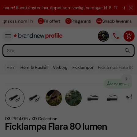
aren! Kundtjänsten har öppet som vanligt vardagar kl. 8–17.
☀️ Vi är h
gnskiss inom 1 h
Fri offert
Prisgaranti
Snabb leverans
Hem
Hem & Hushåll
Verktyg
Ficklampor
Ficklampa Flara 80 
Återvunnet
03-P514.05
XD Collection
/
Ficklampa Flara 80 lumen