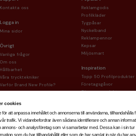
Kontakta oss
Reklamgodis
Profilkläder
Logga in
Tygpåsar
Nyckelband
Mina sidor
Reklampennor
Övrigt
Kepsar
Miljösmart
Vanliga frågor
Om oss
Inspiration
Hållbarhet
Topp 50 Profilprodukter
Våra trycktekniker
Företagsgåvor
Varför Brand New Profile?
Säsongsprodukter
Köpvillkor
Sekretesspolicy
r cookies
 för att anpassa innehållet och annonserna till användarna, tillhandahålla f
år trafik. Vi vidarebefordrar även sådana identifierare och annan informati
och annons- och analysföretag som vi samarbetar med. Dessa kan i sin tu
ation som du har tillhandahållit eller som de har samlat in när du har an