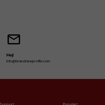
Mejl
info@brandnewprofile.com
Support
Populärt