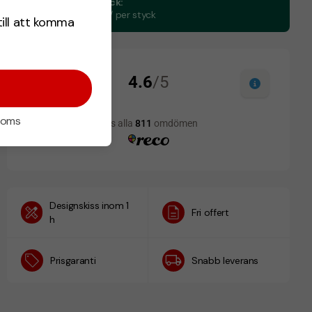
CO₂e -avtryck:
1.08 kg CO₂e / per styck
till att komma
 moms
Designskiss inom 1
Fri offert
h
Prisgaranti
Snabb leverans