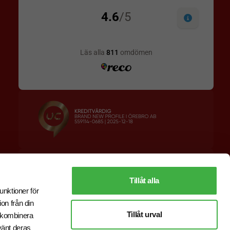
Designskiss inom 1 h
Prisgaranti
Fri offert
Snabb leverans
Tillåt alla
unktioner för
on från din
Tillåt urval
r kombinera
vänt deras