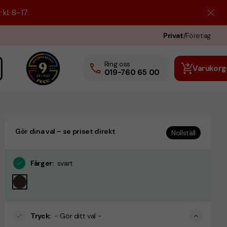
kl. 8–17.
Privat
/
Företag
Ring oss
Varukorg
019-760 65 00
Gör dina val – se priset direkt
Nollställ
Färger
:
svart
Tryck
:
- Gör ditt val -