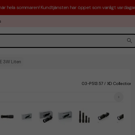
 här hela sommaren! Kundtjänsten har öppet som vanligt vardagar 
s
E 3W Liten
03-P513.57
XD Collection
/