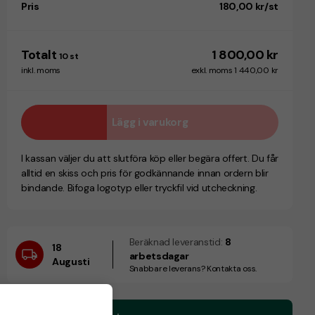
Pris
180,00 kr/st
Totalt
1 800,00 kr
10
st
inkl. moms
exkl. moms 1 440,00 kr
Lägg i varukorg
I kassan väljer du att slutföra köp eller begära offert. Du får
alltid en skiss och pris för godkännande innan ordern blir
bindande. Bifoga logotyp eller tryckfil vid utcheckning.
Beräknad leveranstid:
8
18
arbetsdagar
Augusti
Snabbare leverans? Kontakta oss.