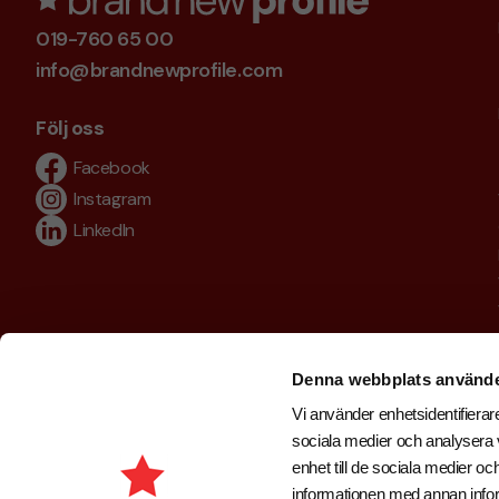
019-760 65 00
info@brandnewprofile.com
Följ oss
Facebook
Instagram
LinkedIn
Denna webbplats använde
Vi använder enhetsidentifierare
sociala medier och analysera v
enhet till de sociala medier 
informationen med annan inform