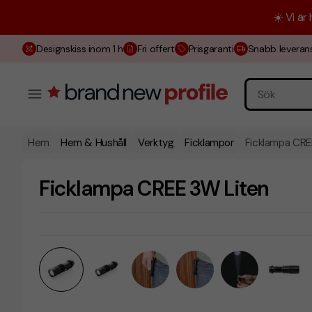
☀️ Vi är
Designskiss inom 1 h
Fri offert
Prisgaranti
Snabb leveran
Hem
Hem & Hushåll
Verktyg
Ficklampor
Ficklampa CRE
Ficklampa CREE 3W Liten