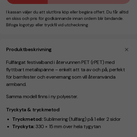
I kassan väljer du att slutföra köp eller begära offert. Du får alltid
en skiss och pris för godkännande innan ordern blir bindande.
Bifoga logotyp eller tryckfil vid utcheckning.
Produktbeskrivning
Fullfärgat festivalband i återvunnen PET (rPET) med
flyttbart metallspänne – enkelt att ta av och på, perfekt
för barnfester och evenemang som vill återanvända
armband.
Samma modell finns i ny polyester.
Tryckyta & tryckmetod
Tryckmetod:
Sublimering (fullfärg) på 1 eller 2 sidor
Tryckyta:
330 × 15 mm över hela tygytan