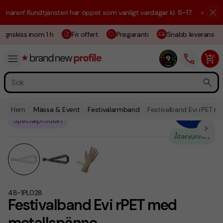
ren! Kundtjänsten har öppet som vanligt vardagar kl. 8–17.
☀️ Vi är hä
gnskiss inom 1 h
Fri offert
Prisgaranti
Snabb leverans
Hem
Mässa & Event
Festivalarmband
Festivalband Evi rPET 
Specialprodukt
Återvunnet
48-1PL028
Festivalband Evi rPET med
metallspänne