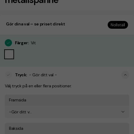
Gör dina val – se priset direkt
Nollställ
Färger
:
Vit
Tryck
:
- Gör ditt val -
Välj tryck på en eller flera positioner.
Framsida
-Gör ditt val-
Baksida