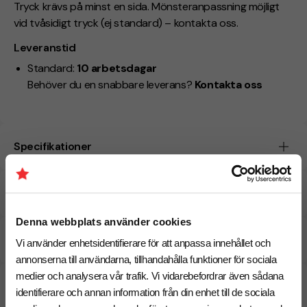
Tryck krävs på minst en sida. Mönsteranpassning möjligt
vid tvåsidigt tryck (ej standard) – kontakta oss.
Leveranstid
Standard:
10 arbetsdagar
Behöver du en snabbare leverans?
Kontakta oss
Specifikationer
Tryckmetoder
Denna webbplats använder cookies
Pristabell
Vi använder enhetsidentifierare för att anpassa innehållet och
annonserna till användarna, tillhandahålla funktioner för sociala
medier och analysera vår trafik. Vi vidarebefordrar även sådana
CO₂e -avtryck
identifierare och annan information från din enhet till de sociala