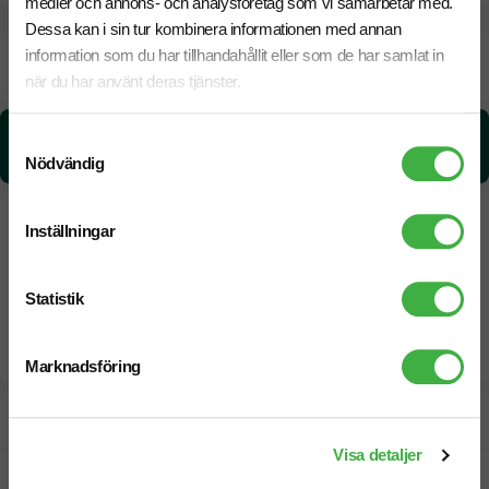
medier och annons- och analysföretag som vi samarbetar med.
Dessa kan i sin tur kombinera informationen med annan
information som du har tillhandahållit eller som de har samlat in
Beräknad leveranstid:
10 arbetsdagar
21 Augusti
Snabbare leverans? Kontakta oss.
när du har använt deras tjänster.
CO₂e -avtryck:
Samtyckesval
0,0215464356311635 kg CO₂e / per styck
Nödvändig
Inställningar
Statistik
Marknadsföring
Designskiss inom 1 h
Visa detaljer
Fri offert