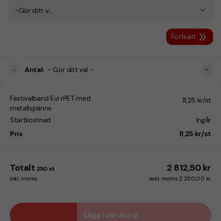
-Gör ditt val-
Fortsätt
Antal
:
- Gör ditt val -
Festivalband Evi rPET med
11,25 kr/st
metallspänne
Startkostnad
Ingår
Pris
11,25 kr/st
Totalt
2 812,50 kr
250
st
inkl. moms
exkl. moms 2 250,00 kr
Lägg i varukorg