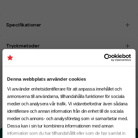
Specifikationer
Tryckmetoder
Pristabell
Denna webbplats använder cookies
CO₂e -avtryck
Vi använder enhetsidentifierare för att anpassa innehållet och
annonserna till användarna, tillhandahålla funktioner för sociala
medier och analysera vår trafik. Vi vidarebefordrar även sådana
identifierare och annan information från din enhet till de sociala
Beräknad leveranstid:
8 arbetsdagar
20 Augusti
medier och annons- och analysföretag som vi samarbetar med.
Snabbare leverans? Kontakta oss.
Dessa kan i sin tur kombinera informationen med annan
information som du har tillhandahållit eller som de har samlat in
CO₂e -avtryck: