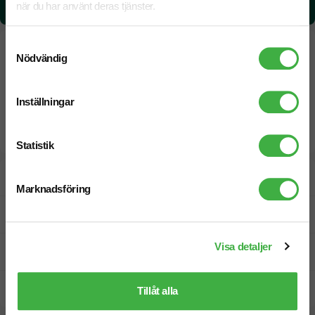
när du har använt deras tjänster.
6.23 kg CO₂e / per styck
Samtyckesval
Nödvändig
Inställningar
Statistik
Designskiss inom 1 h
Marknadsföring
Fri offert
Visa detaljer
Prisgaranti
Snabb leverans
Tillåt alla