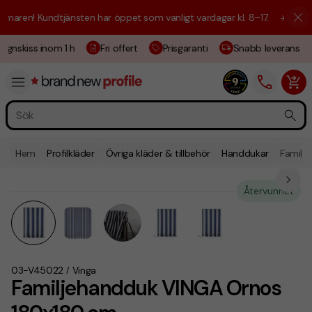
aren! Kundtjänsten har öppet som vanligt vardagar kl. 8–17.
☀️ Vi är h
ignskiss inom 1 h
Fri offert
Prisgaranti
Snabb leverans
Hem
Profilkläder
Övriga kläder & tillbehör
Handdukar
Familj
Återvunnet
03-V45022
Vinga
/
Familjehandduk VINGA Ornos