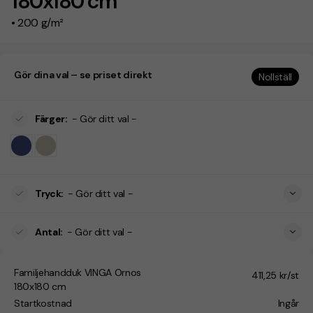
180x180 cm
• 200 g/m²
Gör dina val – se priset direkt
Nollställ
Färger
:
- Gör ditt val -
Tryck
:
- Gör ditt val -
Antal
:
- Gör ditt val -
Familjehandduk VINGA Ornos
411,25 kr/st
180x180 cm
Startkostnad
Ingår