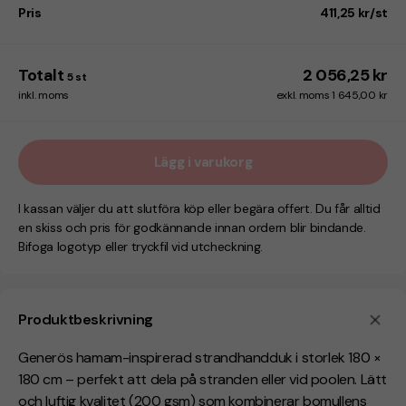
Pris
411,25 kr/st
Totalt
2 056,25 kr
5
st
inkl. moms
exkl. moms 1 645,00 kr
Lägg i varukorg
I kassan väljer du att slutföra köp eller begära offert. Du får alltid
en skiss och pris för godkännande innan ordern blir bindande.
Bifoga logotyp eller tryckfil vid utcheckning.
Produktbeskrivning
Generös hamam-inspirerad strandhandduk i storlek 180 ×
180 cm – perfekt att dela på stranden eller vid poolen. Lätt
och luftig kvalitet (200 gsm) som kombinerar bomullens