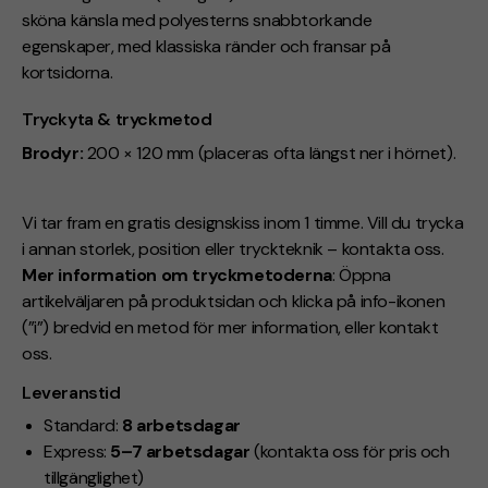
sköna känsla med polyesterns snabbtorkande
egenskaper, med klassiska ränder och fransar på
kortsidorna.
Tryckyta & tryckmetod
Brodyr:
200 × 120 mm (placeras ofta längst ner i hörnet).
Vi tar fram en gratis designskiss inom 1 timme. Vill du trycka
i annan storlek, position eller tryckteknik – kontakta oss.
Mer information om tryckmetoderna
: Öppna
artikelväljaren på produktsidan och klicka på info-ikonen
(”i”) bredvid en metod för mer information, eller kontakt
oss.
Leveranstid
Standard:
8 arbetsdagar
Express:
5–7 arbetsdagar
(kontakta oss för pris och
tillgänglighet)