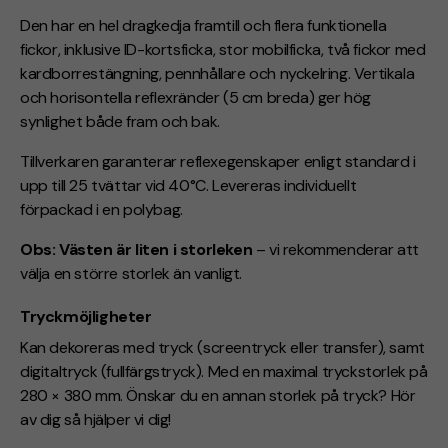
Den har en hel dragkedja framtill och flera funktionella
fickor, inklusive ID-kortsficka, stor mobilficka, två fickor med
kardborrestängning, pennhållare och nyckelring. Vertikala
och horisontella reflexränder (5 cm breda) ger hög
synlighet både fram och bak.
Tillverkaren garanterar reflexegenskaper enligt standard i
upp till 25 tvättar vid 40°C. Levereras individuellt
förpackad i en polybag.
Obs: Västen är liten i storleken
– vi rekommenderar att
välja en större storlek än vanligt.
Tryckmöjligheter
Kan dekoreras med tryck (screentryck eller transfer), samt
digitaltryck (
fullfärgstryck).
Med en maximal tryckstorlek på
280 × 380 mm. Önskar du en annan storlek på tryck? Hör
av dig så hjälper vi dig!