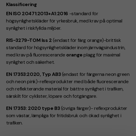
Klassificering
EN ISO 20471:2013+A1:2016
-standard för
högsynlighetskläder för yrkesbruk, med krav på optimal
synlighet i riskfyllda miljöer.
RIS-3279-TOM Iss 2
(endast för färg orange)-brittisk
standard för högsynlighetskläder inom järnvägsindustrin,
med krav på fluorescerande
orange
plagg för maximal
synlighet och säkerhet.
EN 17353:2020, Typ AB3
(endast för färgerna neon green
och neon pink)-reflexprodukter med både fluorescerande
och reflekterande material för bättre synlighet i trafiken,
särskilt för cyklister, löpare och fotgängare.
EN 17353: 2020 type B3
(övriga färger)- reflexprodukter
som västar, lämpliga för fritidsbruk och ökad synlighet i
trafiken.