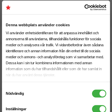
Specifikationer
Denna webbplats använder cookies
Beräknad leveranstid:
10 arbetsdagar
Vi använder enhetsidentifierare för att anpassa innehållet och
20 Augusti
Snabbare leverans? Kontakta oss.
annonserna till användarna, tillhandahålla funktioner för sociala
medier och analysera vår trafik. Vi vidarebefordrar även sådana
identifierare och annan information från din enhet till de sociala
medier och annons- och analysföretag som vi samarbetar med.
Dessa kan i sin tur kombinera informationen med annan
information som du har tillhandahållit eller som de har samlat in
när du har använt deras tjänster.
Samtyckesval
Nödvändig
Designskiss inom 1 h
Inställningar
Fri offert