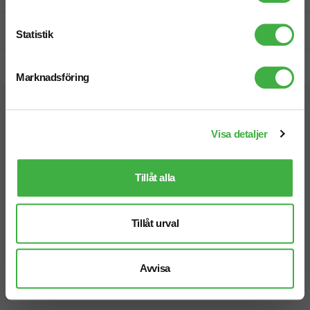
Prisgaranti
Statistik
Snabb leverans
Marknadsföring
Vi hjälper dig gärna!
Visa detaljer
Tillåt alla
Telefon: 019-760 65 00
Tillåt urval
Mån-fre 08.30 - 17.00
Avvisa