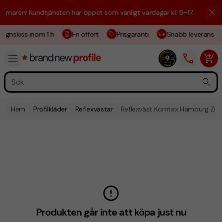
maren! Kundtjänsten har öppet som vanligt vardagar kl. 8–17.
☀️ Vi är 
ignskiss inom 1 h
Fri offert
Prisgaranti
Snabb leverans
Hem
Profilkläder
Reflexvästar
Reflexväst Korntex Hamburg Zip
Produkten går inte att köpa just nu