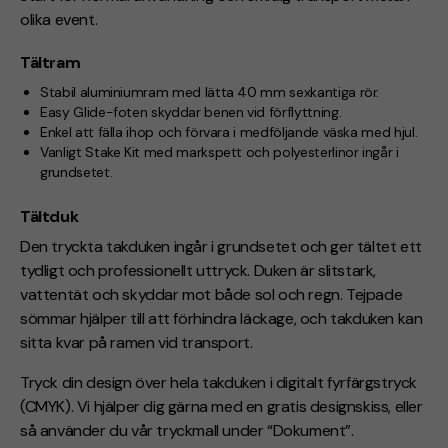
olika event.
Tältram
Stabil aluminiumram med lätta 40 mm sexkantiga rör.
Easy Glide-foten skyddar benen vid förflyttning.
Enkel att fälla ihop och förvara i medföljande väska med hjul.
Vanligt Stake Kit med markspett och polyesterlinor ingår i
grundsetet.
Tältduk
Den tryckta takduken ingår i grundsetet och ger tältet ett
tydligt och professionellt uttryck. Duken är slitstark,
vattentät och skyddar mot både sol och regn. Tejpade
sömmar hjälper till att förhindra läckage, och takduken kan
sitta kvar på ramen vid transport.
Tryck din design över hela takduken i digitalt fyrfärgstryck
(CMYK). Vi hjälper dig gärna med en gratis designskiss, eller
så använder du vår tryckmall under “Dokument”.