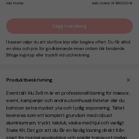
inkl. moms
exkl. moms 14 890,00 kr
Lägg i varukorg
I kassan väljer du att slutföra köp eller begära offert. Du får alltid
en skiss och pris för godkännande innan ordern blir bindande.
Bifoga logotyp eller tryckfil vid utcheckning.
Produktbeskrivning
Eventtält Alu 3x6 m är en professionell lösning för mässor,
event, kampanjer och andra utomhusaktiviteter där du
behöver extra mycket yta och tydlig exponering. Tältet
levereras som ett komplett grundset med robust
aluminiumram, tryckt takduk, väska med hjul och vanligt
Stake Kit. Det gör att du får en färdig lösning direkt från
start för normal användning och smidig transport mellan