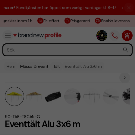
ren! Kundtjänsten har öppet som vanligt vardagar kl. 8–17.
☀️ Vi är hä
gnskiss inom 1 h
Fri offert
Prisgaranti
Snabb leverans
Hem
Mässa & Event
Tält
Eventtält Alu 3x6 m
50-TA6-T6CAN-G
Eventtält Alu 3x6 m