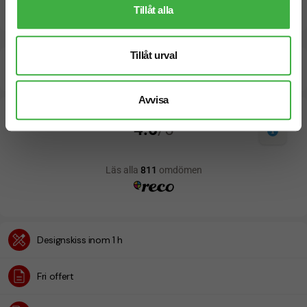
Dokument / Tryckmall
Tillåt alla
Tillåt urval
Beräknad leveranstid:
10 arbetsdagar
24 Augusti
Snabbare leverans? Kontakta oss.
Avvisa
Designskiss inom 1 h
Fri offert