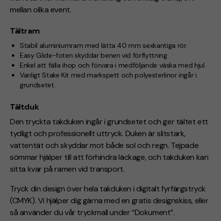
mellan olika event.
Tältram
Stabil aluminiumram med lätta 40 mm sexkantiga rör.
Easy Glide-foten skyddar benen vid förflyttning.
Enkel att fälla ihop och förvara i medföljande väska med hjul.
Vanligt Stake Kit med markspett och polyesterlinor ingår i
grundsetet.
Tältduk
Den tryckta takduken ingår i grundsetet och ger tältet ett
tydligt och professionellt uttryck. Duken är slitstark,
vattentät och skyddar mot både sol och regn. Tejpade
sömmar hjälper till att förhindra läckage, och takduken kan
sitta kvar på ramen vid transport.
Tryck din design över hela takduken i digitalt fyrfärgstryck
(CMYK). Vi hjälper dig gärna med en gratis designskiss, eller
så använder du vår tryckmall under “Dokument”.