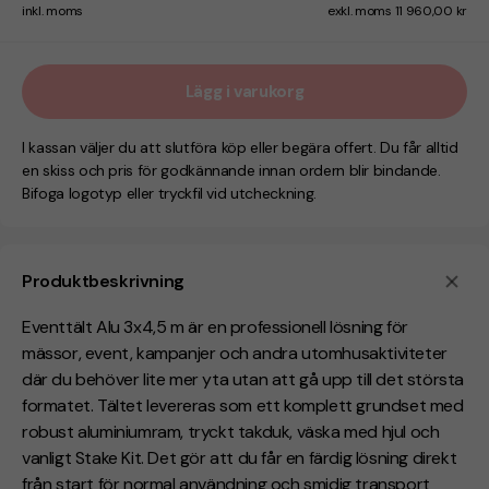
inkl. moms
exkl. moms 11 960,00 kr
Lägg i varukorg
I kassan väljer du att slutföra köp eller begära offert. Du får alltid
en skiss och pris för godkännande innan ordern blir bindande.
Bifoga logotyp eller tryckfil vid utcheckning.
Produktbeskrivning
Eventtält Alu 3x4,5 m är en professionell lösning för
mässor, event, kampanjer och andra utomhusaktiviteter
där du behöver lite mer yta utan att gå upp till det största
formatet. Tältet levereras som ett komplett grundset med
robust aluminiumram, tryckt takduk, väska med hjul och
vanligt Stake Kit. Det gör att du får en färdig lösning direkt
från start för normal användning och smidig transport