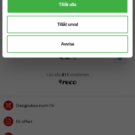
Dokument / Tryckmall
Tillåt alla
Tillåt urval
Beräknad leveranstid:
10 arbetsdagar
24 Augusti
Snabbare leverans? Kontakta oss.
Avvisa
Designskiss inom 1 h
Fri offert