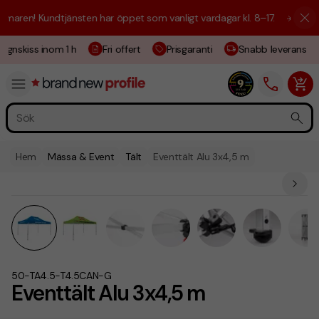
ren! Kundtjänsten har öppet som vanligt vardagar kl. 8–17.
☀️ Vi är hä
gnskiss inom 1 h
Fri offert
Prisgaranti
Snabb leverans
Hem
Mässa & Event
Tält
Eventtält Alu 3x4,5 m
50-TA4.5-T4.5CAN-G
Eventtält Alu 3x4,5 m