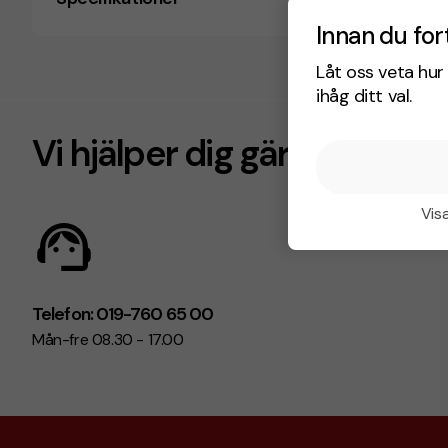
Innan du for
Låt oss veta hur 
ihåg ditt val.
Vi hjälper dig gärna!
Visa
Telefon: 019-760 65 00
Mån-fre 08.30 - 17.00