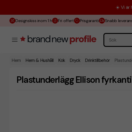
☀️ Vi är
Designskiss inom 1 h
Fri offert
Prisgaranti
Snabb leveran
Hem
Hem & Hushåll
Kök
Dryck
Drinktillbehör
Plastunde
Plastunderlägg Ellison fyrkanti