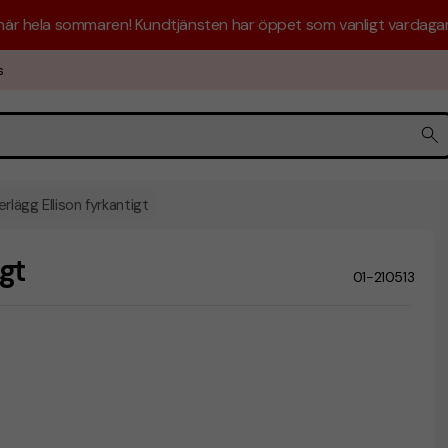
 här hela sommaren! Kundtjänsten har öppet som vanligt vardagar 
s
rlägg Ellison fyrkantigt
gt
01-210513