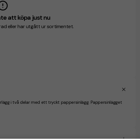
te att köpa just nu
erad eller har utgått ur sortimentet.
rlägg i två delar med ett tryckt pappersinlägg. Pappersinlägget