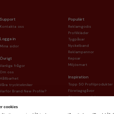
Support
Populärt
Kontakta oss
Reklamgodis
Profilkläder
Logga in
Tygpåsar
Nyckelband
Mina sidor
Reklampennor
Övrigt
Kepsar
Miljösmart
Vanliga frågor
Om oss
Inspiration
Hållbarhet
Topp 50 Profilprodukter
Våra trycktekniker
Företagsgåvor
Varför Brand New Profile?
Säsongsprodukter
Köpvillkor
Sekretesspolicy
r cookies