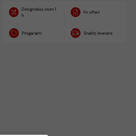
Designskiss inom 1
Fri offert
h
Prisgaranti
Snabb leverans