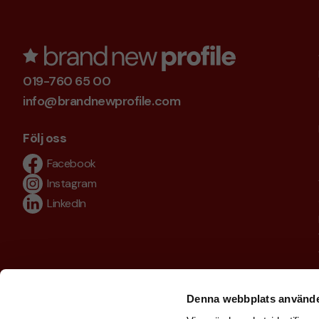
019-760 65 00
info@brandnewprofile.com
Följ oss
Facebook
Instagram
LinkedIn
Denna webbplats använde