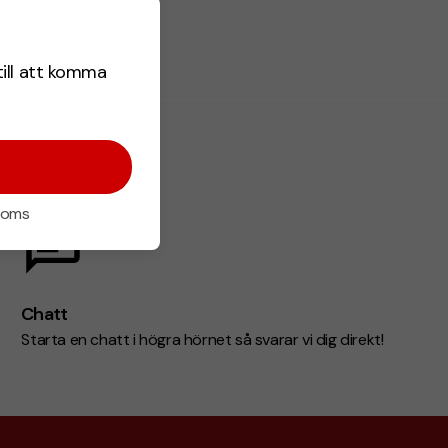
till att komma
 moms
Chatt
Starta en chatt i högra hörnet så svarar vi dig direkt!