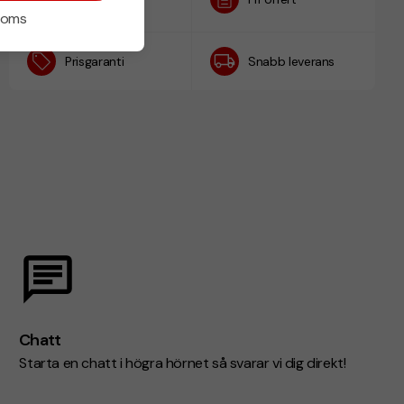
h
 moms
Prisgaranti
Snabb leverans
Chatt
Starta en chatt i högra hörnet så svarar vi dig direkt!