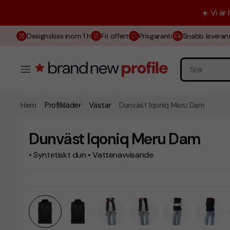
☀️ Vi är
Designskiss inom 1 h
Fri offert
Prisgaranti
Snabb leveran
Hem
Profilkläder
Västar
Dunväst Iqoniq Meru Dam
Dunväst Iqoniq Meru Dam
• Syntetiskt dun • Vattenavvisande