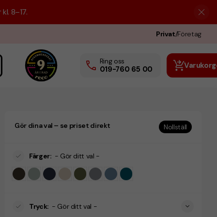
kl. 8–17.
Privat
/
Företag
Ring oss
Varukorg
019-760 65 00
Gör dina val – se priset direkt
Nollställ
Färger
:
- Gör ditt val -
Tryck
:
- Gör ditt val -