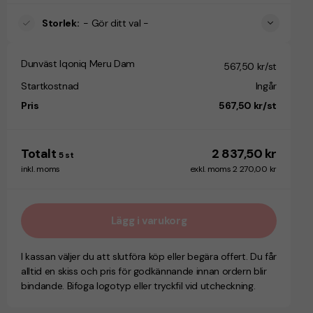
Storlek
:
- Gör ditt val -
Dunväst Iqoniq Meru Dam
567,50 kr/st
Startkostnad
Ingår
Pris
567,50 kr/st
Totalt
2 837,50 kr
5
st
inkl. moms
exkl. moms 2 270,00 kr
Lägg i varukorg
I kassan väljer du att slutföra köp eller begära offert. Du får
alltid en skiss och pris för godkännande innan ordern blir
bindande. Bifoga logotyp eller tryckfil vid utcheckning.