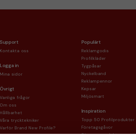
Support
Populärt
Kontakta oss
Reklamgodis
Profilkläder
Logga in
Tygpåsar
Nyckelband
Mina sidor
Reklampennor
Övrigt
Kepsar
Miljösmart
Vanliga frågor
Om oss
Inspiration
Hållbarhet
Topp 50 Profilprodukter
Våra trycktekniker
Företagsgåvor
Varför Brand New Profile?
Säsongsprodukter
Köpvillkor