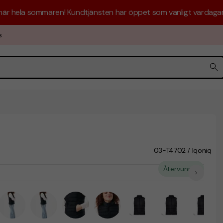
 här hela sommaren! Kundtjänsten har öppet som vanligt vardagar 
s
03-T4702
Iqoniq
/
Återvunnet