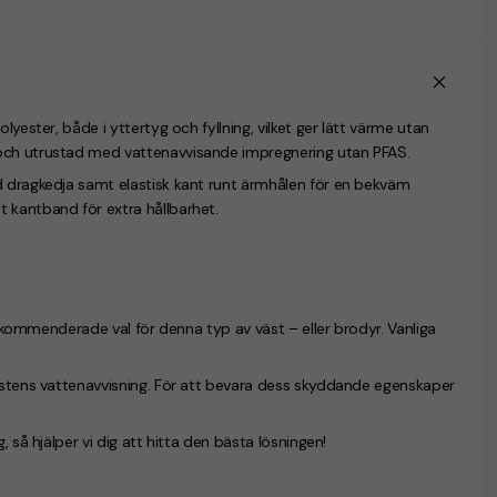
lyester, både i yttertyg och fyllning, vilket ger lätt värme utan
 och utrustad med vattenavvisande impregnering utan PFAS.
d dragkedja samt elastisk kant runt ärmhålen för en bekväm
 kantband för extra hållbarhet.
 rekommenderade val för denna typ av väst – eller brodyr. Vanliga
västens vattenavvisning. För att bevara dess skyddande egenskaper
 så hjälper vi dig att hitta den bästa lösningen!