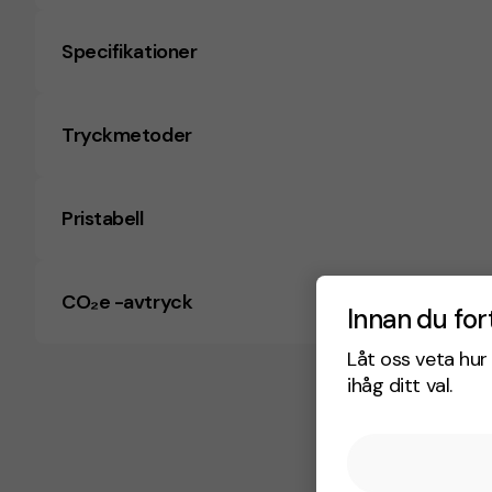
Specifikationer
Tryckmetoder
Pristabell
CO₂e -avtryck
Innan du for
Låt oss veta hur 
ihåg ditt val.