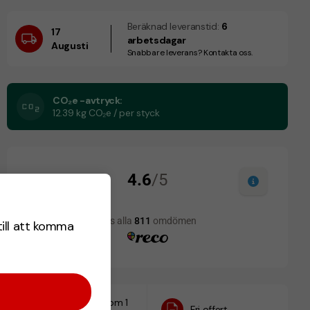
Beräknad leveranstid:
6
17
arbetsdagar
Augusti
Snabbare leverans? Kontakta oss.
CO₂e -avtryck:
12.39 kg CO₂e / per styck
till att komma
Designskiss inom 1
Fri offert