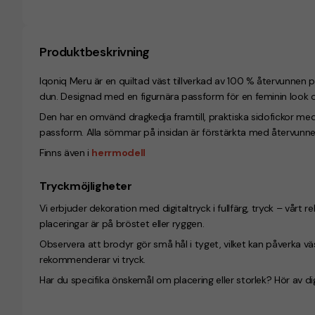
Produktbeskrivning
Iqoniq Meru är en quiltad väst tillverkad av 100 % återvunnen po
dun. Designad med en figurnära passform för en feminin look
Den har en omvänd dragkedja framtill, praktiska sidofickor me
passform. Alla sömmar på insidan är förstärkta med återvunnet
Finns även i
herrmodell
Tryckmöjligheter
Vi erbjuder dekoration med digitaltryck i fullfärg, tryck – vårt
placeringar är på bröstet eller ryggen.
Observera att brodyr gör små hål i tyget, vilket kan påverka 
rekommenderar vi tryck.
Har du specifika önskemål om placering eller storlek? Hör av dig,